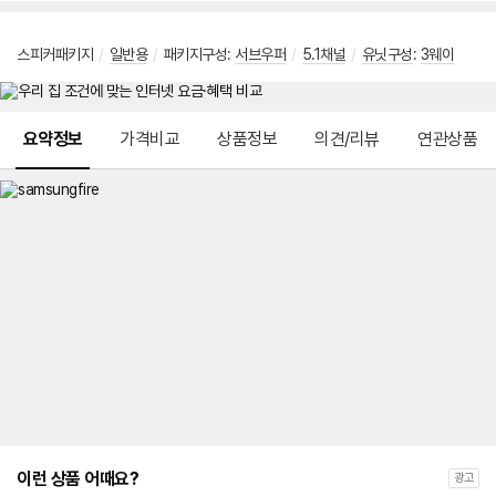
스피커패키지
/
일반용
/
패키지구성:
서브우퍼
/
5.1채널
/
유닛구성
:
3웨이
메뉴 네비게이션
요약정보
가격비교
상품정보
의견/리뷰
연관상품
이런 상품 어때요?
광고