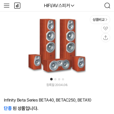
본문 바로가기
다
다나와
HIFI/AV스피커
사
검
나
이
색
와
드
메
메
상품비교
인
뉴
관
심
공
유
1
2
3
4
등록월 2004.08.
Infinity Beta Series BETA40, BETAC250, BETA10
단종
된 상품입니다.