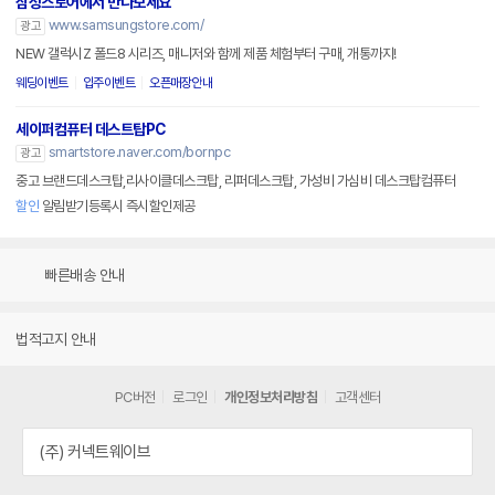
삼성스토어에서 만나보세요
www.samsungstore.com/
광고
NEW 갤럭시Z 폴드8 시리즈, 매니저와 함께 제품 체험부터 구매, 개통까지!
웨딩이벤트
입주이벤트
오픈매장안내
세이퍼컴퓨터 데스트탑PC
smartstore.naver.com/bornpc
광고
중고 브랜드데스크탑,리사이클데스크탑, 리퍼데스크탑, 가성비 가심비 데스크탑컴퓨터
할인
알림받기등록시 즉시할인제공
빠른배송 안내
법적고지 안내
PC버전
로그인
개인정보처리방침
고객센터
(주) 커넥트웨이브