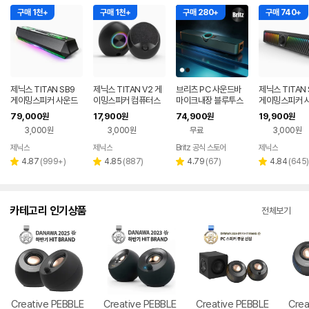
구매 1천+
구매 1천+
구매 280+
구매 740+
제닉스 TITAN SB9
제닉스 TITAN V2 게
브리츠 PC 사운드바
제닉스 TITAN 
게이밍스피커 사운드
이밍스피커 컴퓨터스
마이크내장 블루투스
게이밍스피커 
바 컴퓨터스피커
피커
5.4 5in1 TV겸용 BZ-
바 컴퓨터스피
79,000
17,900
74,900
19,900
원
원
원
원
T900BT
3,000원
3,000원
무료
3,000원
제닉스
제닉스
Britz 공식 스토어
제닉스
네이버
네이버
네이버
페이
페이
페이
리
리
리
리
4.87
(
999+
)
4.85
(
887
)
4.79
(
67
)
4.84
(
645
)
별
별
별
별
뷰
뷰
뷰
뷰
점
점
점
점
수
수
수
수
카테고리 인기상품
전체보기
Creative PEBBLE
Creative PEBBLE
Creative PEBBLE
Crea