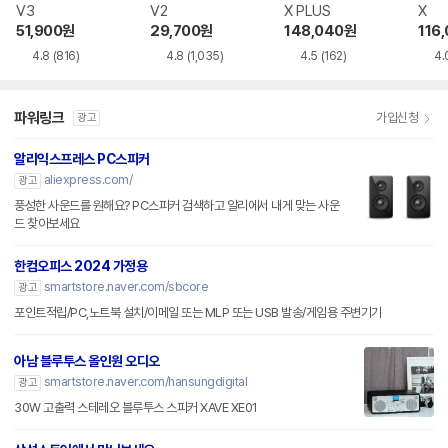
V3
V2
X PLUS
X
51,900
원
29,700
원
148,040
원
116
4.8
(816)
4.8
(1,035)
4.5
(162)
4.
파워링크
가입신청
광고
알리익스프레스 PC스피커
aliexpress.com/
광고
풍성한 사운드를 원해요? PC스피커 검색하고 알리에서 내게 맞는 사운
드 찾아보세요
한컴오피스 2024 가정용
smartstore.naver.com/sbcore
광고
포인트적립/PC,노트북 설치/이메일 또는 MLP 또는 USB 발송/게임용 주변기기
아남 블루투스 올인원 오디오
smartstore.naver.com/hansungdigital
광고
30W 고출력 스테레오 블루투스 스피커 XAVE XE01