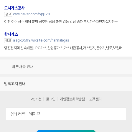
도시가스공사
cafe.naver.com/opj123
광고
이천 여주 광주 하남 분당 장호원 성남 과천 강동 강남 송파 도시가스차단기설치전문
한나가스
alsgk6599.wixsite.com/hannahgas
광고
당진전지역 신속배달,LPG가스,산업용가스,가스배관공사,가스렌지,온수기,난로,보일러
빠른배송 안내
법적고지 안내
PC버전
로그인
개인정보처리방침
고객센터
(주) 커넥트웨이브