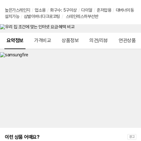
높은가스레인지
/
업소용
/
화구수: 5구이상
/
다이얼
/
준저압용
/
대버너이동
설치가능
/
삼발이버너다크로코팅
/
스테인레스하부선반
메뉴 네비게이션
요약정보
가격비교
상품정보
의견/리뷰
연관상품
이런 상품 어때요?
광고