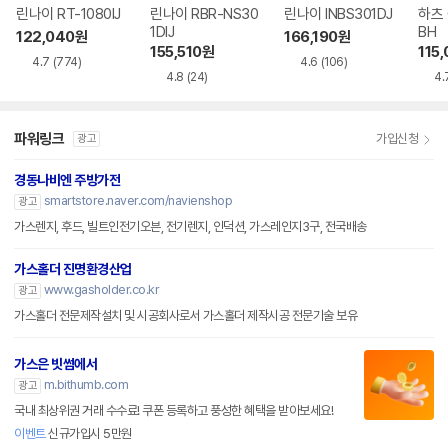
린나이 RT-1080IJ
린나이 RBR-NS30
린나이 INBS301DJ
하츠 
1DIJ
BH
122,040
원
166,190
원
155,510
원
115
4.7
(774)
4.6
(106)
4.8
(24)
4.
파워링크
가입신청
광고
경동나비엔 주방가전
smartstore.naver.com/navienshop
광고
가스렌지, 후드, 빌트인전기오븐, 전기렌지, 인덕션, 가스레인지3구, 전국배송
가스홀더 진명환경산업
www.gasholder.co.kr
광고
가스홀더 전문제작설치 및 시공회사로서 가스홀더 제작시공 전문기술 보유
가스은 빗썸에서
m.bithumb.com
광고
국내 최상위권 거래 수수료! 쿠폰 등록하고 풍성한 혜택을 받아보세요!
이벤트
신규가입시 5만원