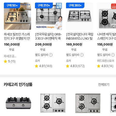
구매 50+
구매 310+
구매 360+
파세코 빌트인 가스레
[전국무료설치] GRB-
[전국설치]린나이 쿡탑
나비엔 매직 빌
인지 3구 과열방지 안
3303 나비엔매직 쿡
INBS661DJ LNG 빌
스레인지 3구 G
전센서 매립형 가스쿡
탑 빌트인 가스레인지
트인 가스레인지 560
103ND 가스쿡
150,000
209,000
169,900
155,000
원
원
원
원
탑 LNG 실버 스틸
가스렌지 560x480
x430
립형 전국설치
무료
무료
무료
무료
별도 설치비
별도 설치비
별도 설치비
파세코 공식인증점
네이버
페이
호커
호커
위드유온스토어
리
5
(
15
)
별
뷰
리
리
리
4.91
(
146
)
4.83
(
672
)
4.93
(
14
)
점
별
별
별
수
뷰
뷰
뷰
점
점
점
수
수
수
카테고리 인기상품
전체보기