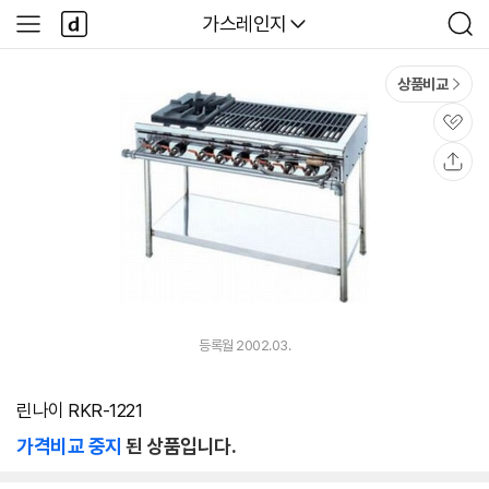
본문 바로가기
다
다나와
가스레인지
사
검
나
이
색
와
드
메
메
상품비교
인
뉴
관
심
공
유
등록월 2002.03.
린나이 RKR-1221
가격비교 중지
된 상품입니다.