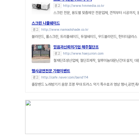
광고
http://www.hmmedia.co.kr
스크린 전문, 용도별 맞춤제안 전문업체, 견적부터 시공까지, 
스크린 나물쉐이드
광고
http://www.namoolshade.co.kr
블라인드, 롤스크린, 트리플쉐이드, 듀얼쉐이드, 우드블라인드, 헌터더글라스
믿음과신뢰의기업 해주철단조
광고
http://www.haejuiron.com
철재단조생산업체, 철단조제작, 알루미늄대문난간대 설치, 대
행사공연전문 가평이벤트
광고
http://cafe.naver.com/band114
출장밴드 노래방기기 음향 조명 무대 트러스 악기 특수효과 영상 행사,공연,