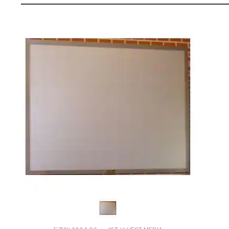
와
펙
가
격
비
교