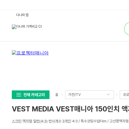
V
다나와 앱
E
S
통
T
합
M
검
E
색
D
I
A
V
E
S
T
매
니
아
1
5
0
인
치
전체 카테고리
가전/TV
프로
홈
액
자
시
VEST MEDIA VEST매니아 150인치 
네
비
전
상
:
스크린
/
액자형
/
일반(4:3)
/
반사계수
:
3게인
/
4:3 / 특수코팅수입Film / 고선명액자
세
다
나
스