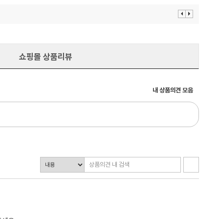
이
다
전
음
보
보
기
기
쇼핑몰 상품리뷰
내 상품의견 모음