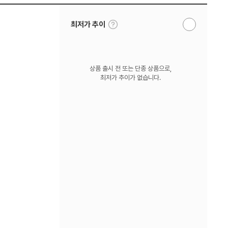
툴
최저가 추이
알
팁
림
보
받
기
기
상품 출시 전 또는 단종 상품으로,
최저가 추이가 없습니다.