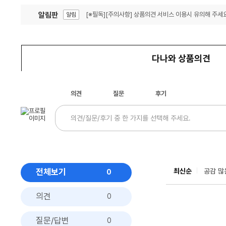
알림판
[※필독][주의사항] 상품의견 서비스 이용시 유의해 주세요
알림
잦은 오류, PC속도 잡자! PC안정화 위해 이건 꼭!
알림
다나와 상품의견
의견
질문
후기
전체보기
최신순
공감 많
0
의견
0
질문/답변
0