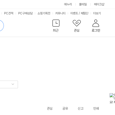
에누리
몰테일
메이크샵
서
PC견적
PC구매상담
쇼핑기획전
커뮤니티
이벤트
/
체험단
더보기
비
검
색
최근
관심
로그인
스
관심
공유
신고
인쇄