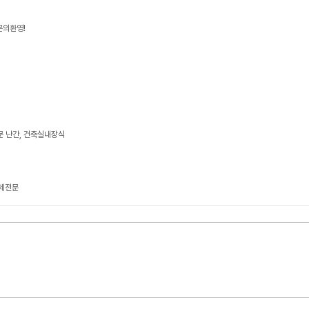
문의환영!
문 난간, 건축실내장식
축제전문