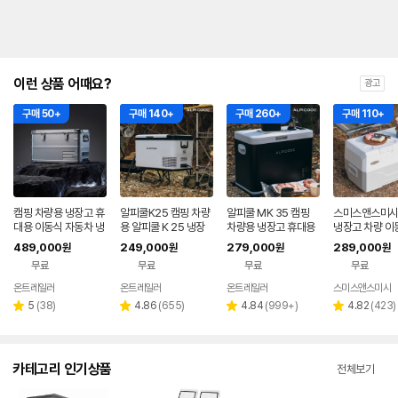
이런 상품 어때요?
광고
구매 50+
구매 140+
구매 260+
구매 110+
캠핑 차량용 냉장고 휴
알피쿨K25 캠핑 차량
알피쿨 MK 35 캠핑
스미스앤스미시
대용 이동식 자동차 냉
용 알피쿨 K 25 냉장
차량용 냉장고 휴대용
냉장고 차량 이
동고 카니발 차박 전기
고 휴대용 이동식 냉동
이동식 냉동고 자동차
대용 아이스투고
489,000
249,000
279,000
289,000
원
원
원
원
아이스박스
고 자동차 화물차
전기 아이스박스 화물
냉동고 유선 배
무료
무료
무료
무료
차
외상품
온트레일러
온트레일러
온트레일러
스미스앤스미시
리
리
리
리
5
(
38
)
4.86
(
655
)
4.84
(
999+
)
4.82
(
423
)
별
별
별
별
뷰
뷰
뷰
뷰
점
점
점
점
수
수
수
수
카테고리 인기상품
전체보기