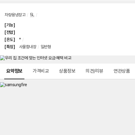
차량용냉장고
/
5L
/
[기능]
[전압]
[온도]
*
/
[특징]
사물함내장
/
일반형
메뉴 네비게이션
요약정보
가격비교
상품정보
의견/리뷰
연관상품