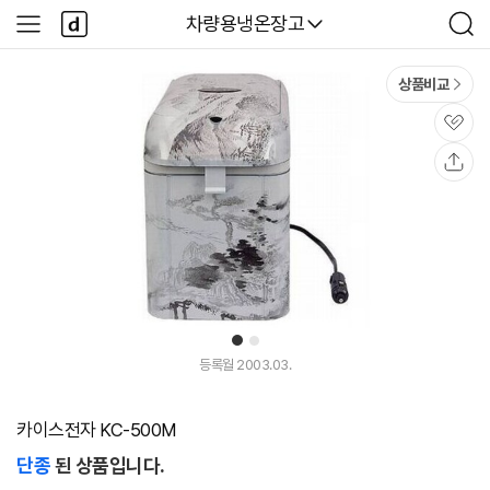
본문 바로가기
다
다나와
차량용냉온장고
사
검
나
이
색
와
드
메
메
상품비교
인
뉴
관
심
공
유
1
2
등록월 2003.03.
카이스전자 KC-500M
단종
된 상품입니다.