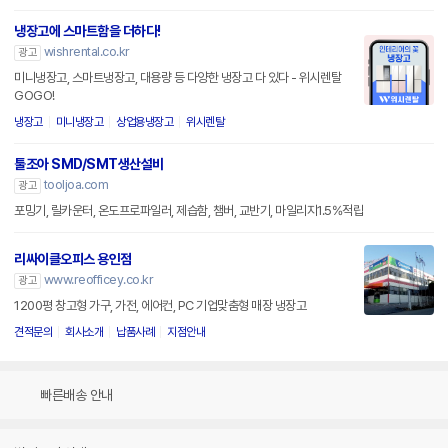
냉장고에 스마트함을 더하다!
wishrental.co.kr
광고
미니냉장고, 스마트냉장고, 대용량 등 다양한 냉장고 다 있다 - 위시렌탈
GOGO!
냉장고
미니냉장고
상업용냉장고
위시렌탈
툴조아 SMD/SMT생산설비
tooljoa.com
광고
포밍기, 릴카운터, 온도프로파일러, 제습함, 챔버, 교반기, 마일리지1.5%적립
리싸이클오피스 용인점
www.reofficey.co.kr
광고
1200평 창고형 가구, 가전, 에어컨, PC 기업맞춤형 매장 냉장고
견적문의
회사소개
납품사례
지점안내
빠른배송 안내