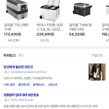
알피쿨 T50 (해외
레이나 차량용 냉장
알피쿨 TWW35
알피쿨
구매)
고 52L RL-5252W
(해외구매)
구매)
S
173,400
원
224,691
원
54,220
원
155
4.6
(219)
5.0
(2)
4.
파워링크
가입신청
광고
당신에게 필요한 모든것.
smartstore.naver.com/1our
광고
1인가구 이커머스 브랜드 1OUR(원아우어)
너랑나랑만
불면증타파
혈액형남녀
쇼핑LIVE
냉동탑차 임대 대여 보관운송
1800-8924.co.kr
광고
냉동 냉장식품 24시간365일 보관 임대 각종행사 축제 마트냉장창고 수리기간 대여