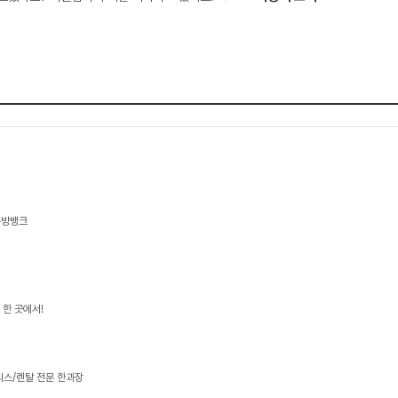
주방뱅크
 한 곳에서!
리스/렌탈 전문 한과장