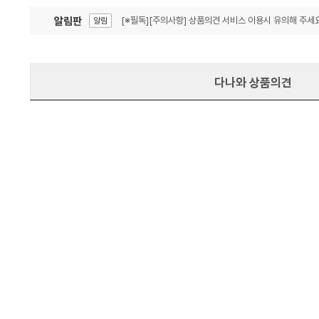
알림판
[※필독][주의사항] 상품의견 서비스 이용시 유의해 주세요
알림
잦은 오류, PC속도 잡자! PC안정화 위해 이건 꼭!
알림
다나와 상품의견