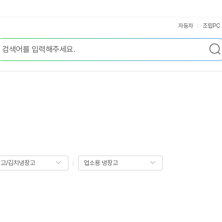
자동차
조립PC
고/김치냉장고
업소용 냉장고