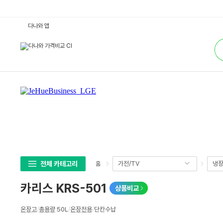
카
다나와 앱
리
스
통
K
합
R
검
S
색
-
5
0
1
:
다
나
와
가
격
비
교
전체 카테고리
가전/TV
냉장
홈
카리스 KRS-501
상품비교
상
온장고
/
총용량
:
50L
/
온장전용
/
단칸수납
세
스