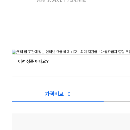
등록월: 2004.01.
제조사:
카리스
이런 상품 어때요?
가격비교
0
가
격
비
교