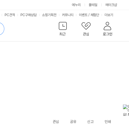
에누리
몰테일
메이크샵
서
PC견적
PC구매상담
쇼핑기획전
커뮤니티
이벤트
/
체험단
더보기
비
검
색
최근
관심
로그인
스
관심
공유
신고
인쇄