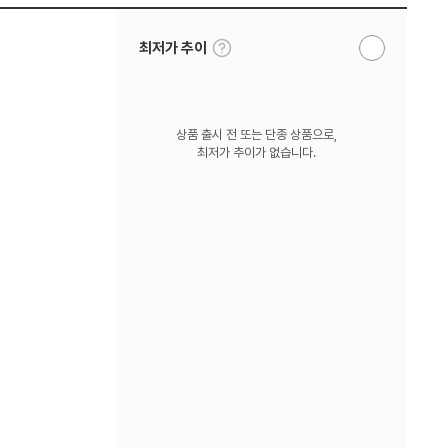
툴
최저가 추이
알
팁
림
보
받
기
기
상품 출시 전 또는 단종 상품으로,
최저가 추이가 없습니다.