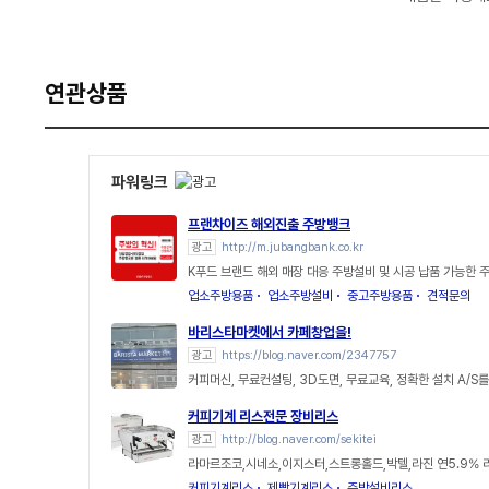
연관상품
파워링크
프랜차이즈 해외진출 주방뱅크
광고
http://m.jubangbank.co.kr
K푸드 브랜드 해외 매장 대응 주방설비 및 시공 납품 가능한 
업소주방용품
업소주방설비
중고주방용품
견적문의
바리스타마켓에서 카페창업을!
광고
https://blog.naver.com/2347757
커피머신, 무료컨설팅, 3D도면, 무료교육, 정확한 설치 A/S를
커피기계 리스전문 장비리스
광고
http://blog.naver.com/sekitei
라마르조코,시네소,이지스터,스트롱홀드,박텔,라진 연5.9% 
커피기계리스
제빵기계리스
주방설비리스