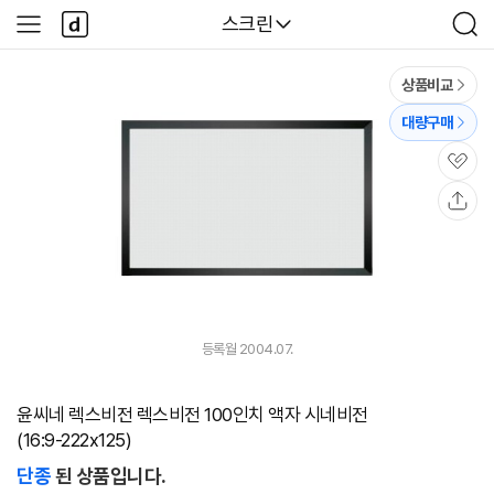
본문 바로가기
다
다나와
스크린
사
검
나
이
색
와
드
메
메
상품비교
인
뉴
대량구매
관
심
공
유
등록월 2004.07.
윤씨네 렉스비전 렉스비전 100인치 액자 시네비전
(16:9-222x125)
단종
된 상품입니다.