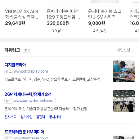
VEIDADZ 4K ALR
윤씨네 아쿠아비전
윤씨네 족자형 스크
아라
회색 금속성 족자형
16:9 고정프레임 스
린 J-SV 시리즈
스크
빔프로젝터 스크린
크린 SA-FH 시리
29,640
원
330,000
원
9,000
원
16,
즈 시네비젼원단
3.9
(8)
4.5
(43)
4.
파워링크
가입신청
광고
디지탈코리아
www.dkdisplay.com
광고
빔프로젝트, 히타치, 앱슨, NFC, 산요등 램프, 리모콘판매, 고장수리
26년차세대 분체/유체기술전
www.apowdertech.com/
광고
분체.유체 최신 기술과 제품을 한눈에! 지금 바로 참가 신청
전시개요
참가기업
참관객
동시개최
프로젝터전문 HM미디어
www.hmmedia.co.kr
광고