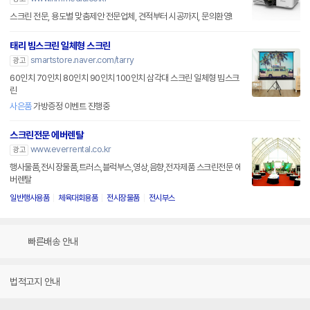
스크린 전문, 용도별 맞춤제안 전문업체, 견적부터 시공까지, 문의환영!
태리 빔스크린 일체형 스크린
smartstore.naver.com/tarry
광고
60인치 70인치 80인치 90인치 100인치 삼각대 스크린 일체형 빔스크
린
사은품
가방증정 이벤트 진행중
스크린전문 에버렌탈
www.everrental.co.kr
광고
행사물품,전시장물품,트러스,블럭부스,영상,음향,전자제품 스크린전문 에
버렌탈
일반행사용품
체육대회용품
전시장물품
전시부스
빠른배송 안내
법적고지 안내