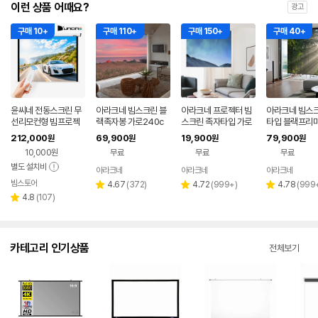
이런 상품 어때요?
광고
구매 10+
구매 110+
구매 150+
구매 40+
윤씨네 전동스크린 무
아라크네 빔스크린 블
아라크네 프로젝터 빔
아라크네 빔스크
선리모컨형 빔프로젝
랙족자봉 가로240c
스크린 족자타입 가로
타입 블랙프리미
터 빔스크린 노출형 2
m x 세로200cm (12
80cm x 세로65cm
로240cm x 
212,000
69,900
19,900
79,900
원
원
원
원
90cm(120인치), 1개
0인치)
0cm (120인치
10,000원
무료
무료
무료
별도 설치비
아라크네
아라크네
아라크네
빔스토어
네이버
리
리
리
4.67
(
372
)
4.72
(
999+
)
4.78
(
999
별
별
별
페이
리
뷰
뷰
뷰
4.8
(
107
)
점
점
점
별
뷰
수
수
수
점
수
카테고리 인기상품
전체보기