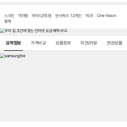
스크린
/
액자형
/
와이드(16:9)
/
반사계수
:
1.3게인
/
16:9
/
Cine-Vision
/
블랙
메뉴 네비게이션
요약정보
가격비교
상품정보
의견/리뷰
연관상품