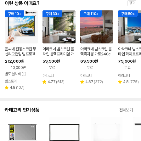
이런 상품 어때요?
광고
구매 10+
구매 30+
구매 110+
구매 50+
윤씨네 전동스크린 무
아라크네 빔스크린 롤
아라크네 빔스크린 블
아라크네 빔스크
선리모컨형 빔프로젝
타입 블랙프리미엄 가
랙족자봉 가로240c
타입 화이트프
터 빔스크린 노출형 2
로200cm x 세로160
m x 세로200cm (12
가로240cm x
212,000
59,900
69,900
79,900
원
원
원
원
90cm(120인치), 1개
cm (100인치)
0인치)
00cm (120인
10,000원
무료
무료
무료
별도 설치비
아라크네
아라크네
아라크네
빔스토어
네이버
리
리
리
4.77
(
613
)
4.67
(
372
)
4.8
(
775
)
별
별
별
페이
리
뷰
뷰
뷰
4.8
(
107
)
점
점
점
별
뷰
수
수
수
점
수
카테고리 인기상품
전체보기