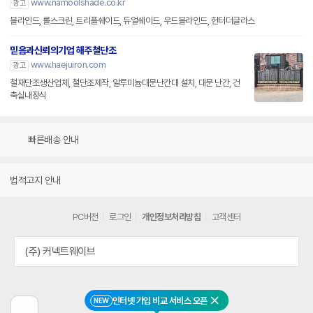
www.namoolshade.co.kr
광고
블라인드, 롤스크린, 트리플쉐이드, 듀얼쉐이드, 우드블라인드, 헌터더글라스
믿음과신뢰의기업 해주철단조
www.haejuiron.com
광고
철재단조생산업체, 철단조제작, 알루미늄대문난간대 설치, 대문 난간, 건
축실내장식
빠른배송 안내
법적고지 안내
PC버전
로그인
개인정보처리방침
고객센터
(주) 커넥트웨이브
인터넷 가입 비교 서비스 오픈
NEW
닫기