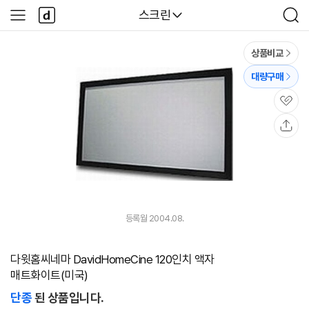
본문 바로가기
다
다나와
스크린
사
검
나
이
색
와
드
메
메
상품비교
인
뉴
대량구매
관
심
공
유
등록월 2004.08.
다윗홈씨네마 DavidHomeCine 120인치 액자
매트화이트(미국)
단종
된 상품입니다.