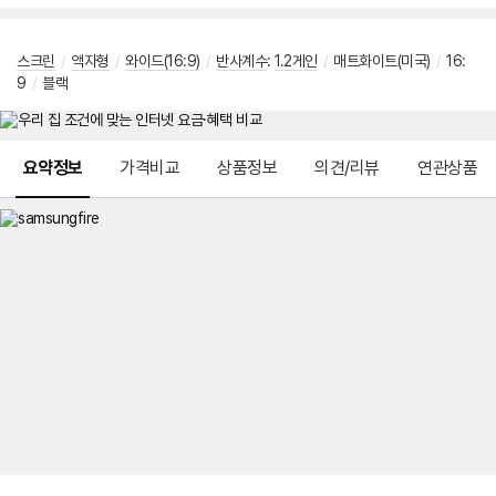
스크린
/
액자형
/
와이드(16:9)
/
반사계수
:
1.2게인
/
매트화이트(미국)
/
16:
9
/
블랙
메뉴 네비게이션
요약정보
가격비교
상품정보
의견/리뷰
연관상품