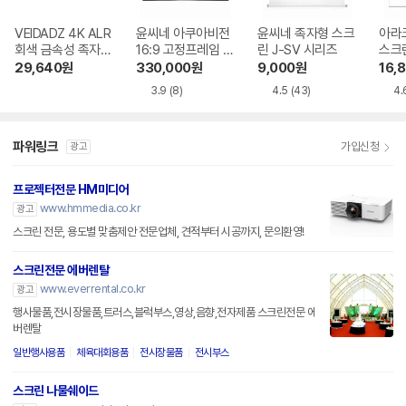
VEIDADZ 4K ALR
윤씨네 아쿠아비전
윤씨네 족자형 스크
아라
회색 금속성 족자형
16:9 고정프레임 스
린 J-SV 시리즈
스크
빔프로젝터 스크린
크린 SA-FH 시리
29,640
원
330,000
원
9,000
원
16,
즈 시네비젼원단
3.9
(8)
4.5
(43)
4.
파워링크
가입신청
광고
프로젝터전문 HM미디어
www.hmmedia.co.kr
광고
스크린 전문, 용도별 맞춤제안 전문업체, 견적부터 시공까지, 문의환영!
스크린전문 에버렌탈
www.everrental.co.kr
광고
행사물품,전시장물품,트러스,블럭부스,영상,음향,전자제품 스크린전문 에
버렌탈
일반행사용품
체육대회용품
전시장물품
전시부스
스크린 나물쉐이드