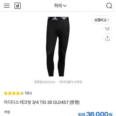
본문 바로가기
다
다나와
하의
사
검
나
이
색
와
드
메
메
상품비교
인
뉴
관
심
공
유
등록월 2021.06.
이미지출처: G마켓
리
10
개
별
4.
뷰
점
4
아디다스 테크핏 3/4 TIG 3S GL0457 (병행)
쿠팡
36,000
최저
원