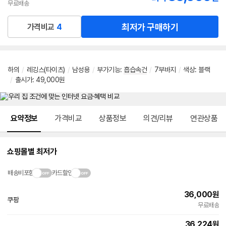
무료배송
최저가 구매하기
가격비교
4
하의
/
레깅스(타이츠)
/
남성용
/
부가기능
:
흡습속건
/
7부바지
/
색상: 블랙
/
출시가: 49,000원
메뉴 네비게이션
요약정보
가격비교
상품정보
의견/리뷰
연관상품
쇼핑몰별 최저가
배송비포함
카드할인
36,000
원
쿠팡
무료배송
36,224
원