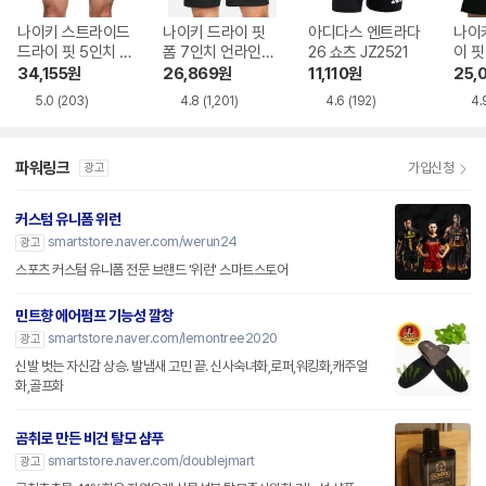
나이키 스트라이드
나이키 드라이 핏
아디다스 엔트라다
나이
드라이 핏 5인치 브
폼 7인치 언라인드
26 쇼츠 JZ2521
이 핏
리프 라인드 러닝
버서타일 쇼츠 DV9
라인드
34,155
원
26,869
원
11,110
원
25,
쇼츠 IF2039-010
858-010
2061
5.0
(203)
4.8
(1,201)
4.6
(192)
4.
파워링크
가입신청
광고
커스텀 유니폼 위런
smartstore.naver.com/werun24
광고
스포츠 커스텀 유니폼 전문 브랜드 '위런' 스마트스토어
민트향 에어펌프 기능성 깔창
smartstore.naver.com/lemontree2020
광고
신발 벗는 자신감 상승. 발냄새 고민 끝. 신사숙녀화,로퍼,워킹화,캐주얼
화,골프화
곰취로 만든 비건 탈모 샴푸
smartstore.naver.com/doublejmart
광고