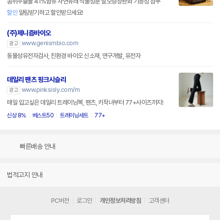
곰취추출물 41%함유 자연유래 식물성분 탈모증상완화 기능성 샴푸
할인
알림받기하고 할인받으세요!
(주)제니즘바이오
www.genismbio.com
광고
동물성유전자검사, 친환경 바이오 신소재, 연구개발, 유전자
데일리 팬츠 핑크시슬리
www.pinksisly.com/m
광고
매일 입고싶은 데일리 트레이닝복, 팬츠, 키작녀부터 77+사이즈까지!
신상 8%
베스트50
트레이닝세트
77+
빠른배송 안내
법적고지 안내
PC버전
로그인
개인정보처리방침
고객센터