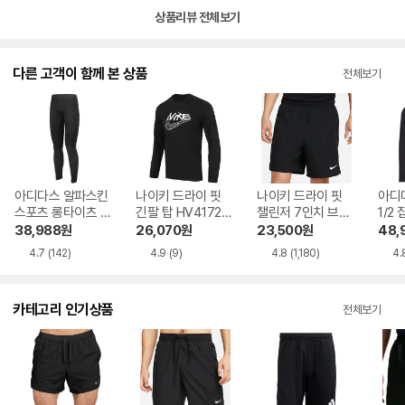
상품리뷰 전체보기
다른 고객이 함께 본 상품
전체보기
아디다스 알파스킨
나이키 드라이 핏
나이키 드라이 핏
아디
스포츠 롱타이츠 C
긴팔 탑 HV4172-0
챌린저 7인치 브리
1/2
F7339 병행
10 공식판매처
프 라인드 버서타일
936
38,988
원
26,070
원
23,500
원
48,
쇼츠 DV9360-010
4.7
(142)
4.9
(9)
4.8
(1,180)
4.
병행
카테고리 인기상품
전체보기