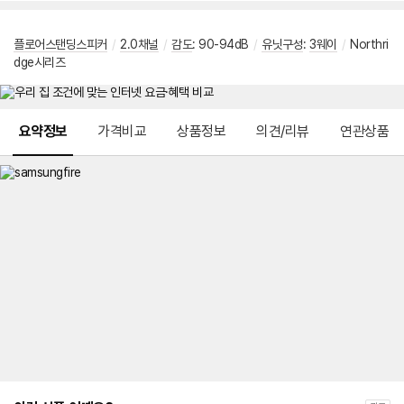
플로어스탠딩스피커
/
2.0채널
/
감도
: 90-94dB
/
유닛구성
:
3웨이
/
Northri
dge시리즈
메뉴 네비게이션
요약정보
가격비교
상품정보
의견/리뷰
연관상품