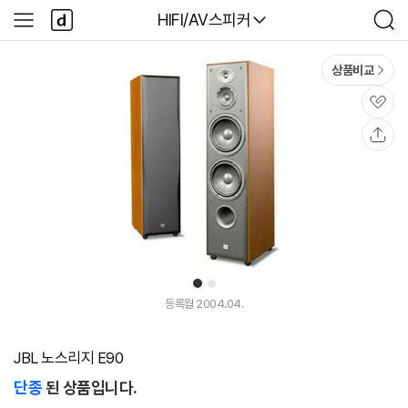
본문 바로가기
다
다나와
HIFI/AV스피커
사
검
나
이
색
와
드
메
메
상품비교
인
뉴
관
심
공
유
1
2
등록월 2004.04.
JBL 노스리지 E90
단종
된 상품입니다.