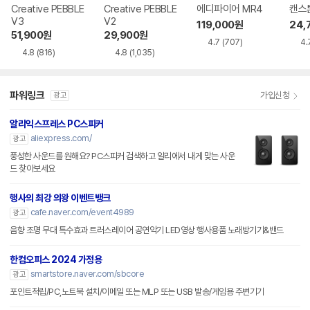
Creative PEBBLE
Creative PEBBLE
에디파이어 MR4
캔스톤
V3
V2
119,000
원
24,
51,900
원
29,900
원
4.7
(707)
4.
4.8
(816)
4.8
(1,035)
파워링크
가입신청
광고
알리익스프레스 PC스피커
aliexpress.com/
광고
풍성한 사운드를 원해요? PC스피커 검색하고 알리에서 내게 맞는 사운
드 찾아보세요
행사의 최강 의왕 이벤트뱅크
cafe.naver.com/event4989
광고
음향 조명 무대 특수효과 트러스레이어 공연악기 LED영상 행사용품 노래방기기&밴드
한컴오피스 2024 가정용
smartstore.naver.com/sbcore
광고
포인트적립/PC,노트북 설치/이메일 또는 MLP 또는 USB 발송/게임용 주변기기