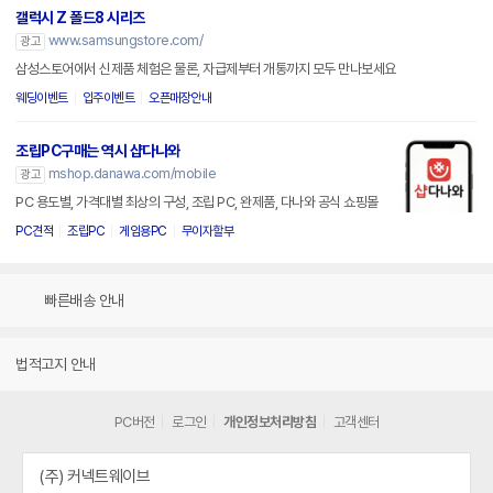
갤럭시 Z 폴드8 시리즈
www.samsungstore.com/
광고
삼성스토어에서 신제품 체험은 물론, 자급제부터 개통까지 모두 만나보세요
웨딩이벤트
입주이벤트
오픈매장안내
조립PC구매는 역시 샵다나와
mshop.danawa.com/mobile
광고
PC 용도별, 가격대별 최상의 구성, 조립 PC, 완제품, 다나와 공식 쇼핑몰
PC견적
조립PC
게임용PC
무이자할부
빠른배송 안내
법적고지 안내
PC버전
로그인
개인정보처리방침
고객센터
(주) 커넥트웨이브