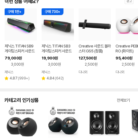
이런 상품 어때요?
광고
구매 1천+
구매 730+
제닉스 TITAN SB9
제닉스 TITAN SB3
Creative 사운드 블라
Creative PEB
게이밍스피커 사운드
게이밍스피커 사운드
스터 GS5 (정품)
RO (화이트)
바 컴퓨터스피커
바 컴퓨터스피커
79,000
19,900
127,500
95,400
원
원
원
원
3,000원
3,000원
2,500원
2,500원
제닉스
제닉스
다나와
다나와
네이버
네이버
네이버
네이버
페이
페이
페이
페이
리
리
4.87
(
999+
)
4.84
(
642
)
별
별
뷰
뷰
점
점
수
수
카테고리 인기상품
전체보기