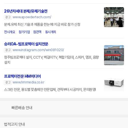
26년차세대 분체/유체기술전
www.apowdertech.com/
광고
분체.유체 최신 기술과 제품을 한눈에! 지금 바로 참가 신청
전시개요
참가기업
참관객
동시개최
승리OA-빔프로젝터 설치전문
www.instagram.com/win081020/
광고
청주빔프로젝터 설치, CCTV, 벽걸이TV, 복합기임대, 스피커, 앰프, 음향
설치
프로젝터전문 HM미디어
www.hmmedia.co.kr
광고
스크린 전문, 용도별 맞춤제안 전문업체, 견적부터 시공까지, 문의환영!
빠른배송 안내
법적고지 안내