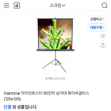
본문 바로가기
다
다나와
스크린
사
검
나
이
색
와
드
메
메
상품비교
인
뉴
대량구매
관
심
공
유
등록월 2003.02.
Giantstar 자이언트스타 50인치 삼각대 화이버글라스
(120x120)
단종
된 상품입니다.