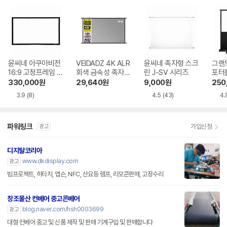
윤씨네 아쿠아비전
VEIDADZ 4K ALR
윤씨네 족자형 스크
그랜드
16:9 고정프레임 스
회색 금속성 족자형
린 J-SV 시리즈
포터블
크린 SA-FH 시리
빔프로젝터 스크린
H 
330,000
원
29,640
원
9,000
원
250
즈 시네비젼원단
3.9
(8)
4.5
(43)
4.
파워링크
가입신청
광고
디지탈코리아
www.dkdisplay.com
광고
빔프로젝트, 히타치, 앱슨, NFC, 산요등 램프, 리모콘판매, 고장수리
창조물산 컨베어 중고콘베어
blog.naver.com/hsh0003699
광고
대형 컨베어 중고 및 신품 제작 및 판매 기계구입 및 판매합니다