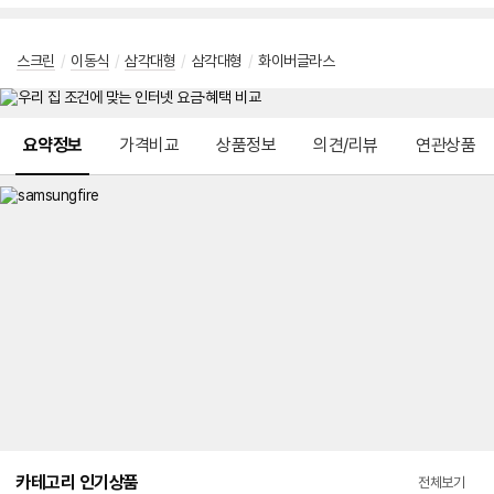
스크린
/
이동식
/
삼각대형
/
삼각대형
/
화이버글라스
메뉴 네비게이션
요약정보
가격비교
상품정보
의견/리뷰
연관상품
카테고리 인기상품
전체보기