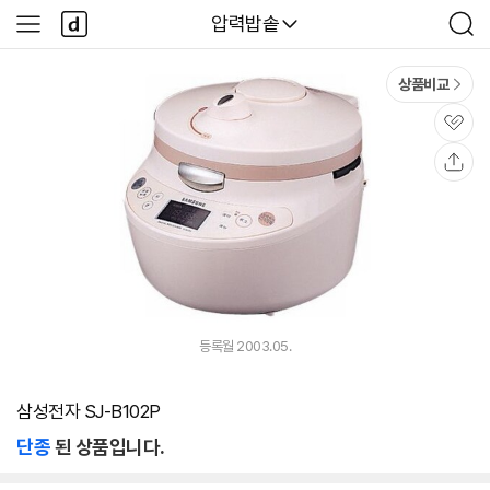
본문 바로가기
다
다나와
압력밥솥
사
검
나
이
색
와
드
메
메
상품비교
인
뉴
관
심
공
유
등록월 2003.05.
삼성전자 SJ-B102P
단종
된 상품입니다.