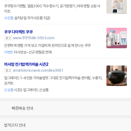
쿠쿠정수기렌탈, 얼음,100C 직수정수기, 공기청정기 ,비데 렌탈 쇼핑 사
이트
사은품
설치당일 추가사은품 지급!
쿠쿠 다이렉트 쿠쿠
www.쿠쿠1588-0503.com
광고
간편하게 렌탈 가격 보고 가입하자! 온라인으로 쉽게 만나는 쿠쿠
이벤트
타사보상~신규 렌탈료 면제
까사맘 전기압력가마솥 시즌2
smartstore.naver.com/like3651
광고
업그레이드 1~6인분 가마솥밥맛 그대로 전기압력가마솥 편리함, 누룽지,
요거트
신상품
시즌2 업그레이드 신상품
빠른배송 안내
법적고지 안내