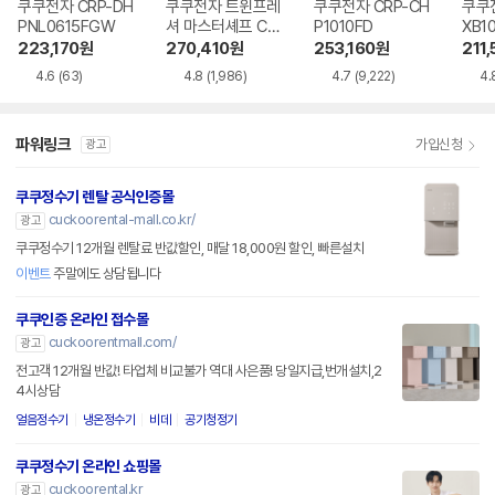
쿠쿠전자 CRP-DH
쿠쿠전자 트윈프레
쿠쿠전자 CRP-CH
쿠쿠전
PNL0615FGW
셔 마스터셰프 CRP
P1010FD
XB1
-LHTR0610FW
223,170
원
270,410
원
253,160
원
211,
4.6
(63)
4.8
(1,986)
4.7
(9,222)
4.
파워링크
가입신청
광고
쿠쿠정수기 렌탈 공식인증몰
cuckoorental-mall.co.kr/
광고
쿠쿠정수기 12개월 렌탈료 반값할인, 매달 18,000원 할인, 빠른설치
이벤트
주말에도 상담됩니다
쿠쿠인증 온라인 접수몰
cuckoorentmall.com/
광고
전고객 12개월 반값! 타업체 비교불가 역대 사은품! 당일지급,번개설치,2
4시상담
얼음정수기
냉온정수기
비데
공기청정기
쿠쿠정수기 온라인 쇼핑몰
cuckoorental.kr
광고