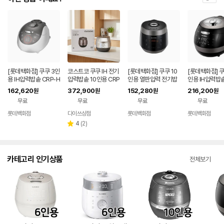
[롯데백화점] 쿠쿠 3인
코스트코 쿠쿠 IH 전기
[롯데백화점] 쿠쿠 10
[롯데백화점] 쿠
용 IH압력밥솥 CRP-H
압력밥솥 10인용 CRP
인용 열판압력 전기밥
인용 IH압력밥솥
QB0310FS LE1214
-JHP1010FGPS
솥 CRP-P1055FD L
-AHXB1060F
162,620
372,900
152,280
216,200
원
원
원
원
358517
E1214090187
214358518
무료
무료
무료
무료
롯데백화점
다이쓰상점
롯데백화점
롯데백화점
리
4
(
2
)
별
뷰
점
수
카테고리 인기상품
전체보기