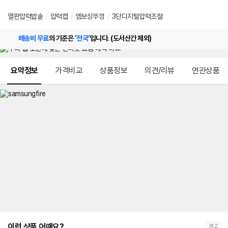
열판압력밥솥
/
압력캡
/
엠보싱뚜껑
/
3단디지털압력조절
배송비 무료
의 기준은
'전국'
입니다. (도서산간 제외)
메뉴 네비게이션
요약정보
가격비교
상품정보
의견/리뷰
연관상품
이런 상품 어때요?
광고