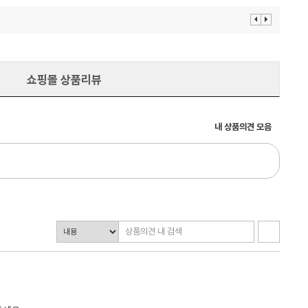
이
다
전
음
보
보
기
기
쇼핑몰 상품리뷰
내 상품의견 모음