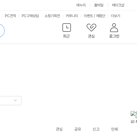
에누리
몰테일
메이크샵
서
PC견적
PC구매상담
쇼핑기획전
커뮤니티
이벤트
/
체험단
더보기
비
검
색
최근
관심
로그인
스
관심
공유
신고
인쇄