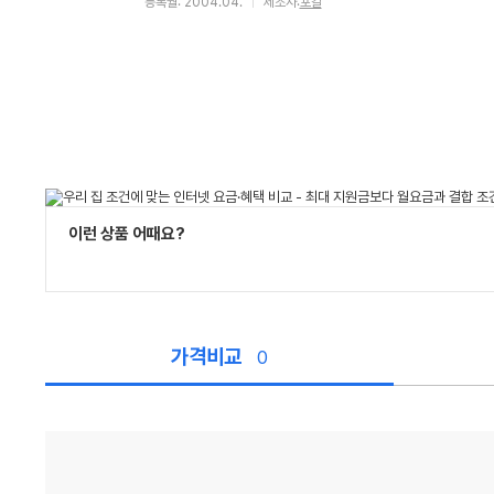
등록월: 2004.04.
제조사:
포칼
이런 상품 어때요?
가격비교
0
가
격
비
교