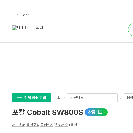
포
다나와 앱
칼
C
통
o
합
b
검
a
색
l
t
S
W
8
0
0
S
:
다
나
와
가
격
비
전체 카테고리
가전/TV
음
홈
교
포칼 Cobalt SW800S
상품비교
상
서브우퍼
/
유닛구성
:
풀레인지
/
유닛개수
:
1유닛
세
스