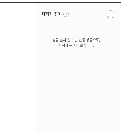
툴
최저가 추이
알
팁
림
보
받
기
기
상품 출시 전 또는 단종 상품으로,
최저가 추이가 없습니다.