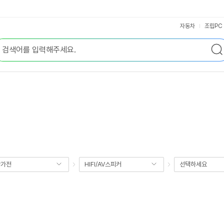
자동차
조립PC
향가전
HIFI/AV스피커
선택하세요