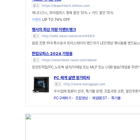
광고
https://department.lotteon.com
캐나다구스, 파라점퍼스 중복 할인 10% + 카드 할인 10%
이벤트
UP TO 74% OFF
행사의 최강 의왕 이벤트뱅크
광고
http://cafe.naver.com/event4989
음향 조명 무대 특수효과 트러스레이어 밴드악기 LED영상 행사용품 밴드&
한컴오피스 2024 가정용
광고
https://smartstore.naver.com/sbcore
포인트적립/PC,노트북 설치/이메일 또는 MLP 또는 USB 발송/게임용 주변
PC 싸게 살땐 왕가피씨
광고
http://www.wanggapc.com
우수업체 컴퓨터 싼곳, 특가몰 운영, 조립과정 오픈, 할인쿠폰
PC구매하기
조립영상
게임BEST
특가몰