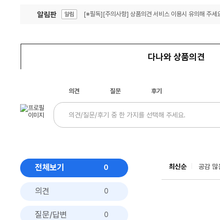
알림판
[※필독][주의사항] 상품의견 서비스 이용시 유의해 주세요
알림
잦은 오류, PC속도 잡자! PC안정화 위해 이건 꼭!
알림
다나와 상품의견
의견
질문
후기
전체보기
최신순
공감 많
0
의견
0
질문/답변
0