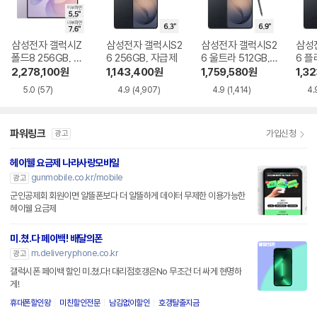
삼성전자 갤럭시Z
삼성전자 갤럭시S2
삼성전자 갤럭시S2
삼성
폴드8 256GB, 자
6 256GB, 자급제
6 울트라 512GB,
6 플
급제
자급제
자급
2,278,100
원
1,143,400
원
1,759,580
원
1,3
5.0
(57)
4.9
(4,907)
4.9
(1,414)
4.
파워링크
가입신청
광고
헤이웰 요금제 나라사랑모바일
gunmobile.co.kr/mobile
광고
군인공제회 회원이면 알뜰폰보다 더 알뜰하게 데이터 무제한 이용가능한
헤이웰 요금제
미.쳤.다 페이백! 배달의폰
m.deliveryphone.co.kr
광고
갤럭시폰 페이백 할인 미.쳤.다! 대리점호갱은No 무조건 더 싸게 현명하
게!
휴대폰할인왕
미친할인전문
남김없이할인
호갱탈출지금