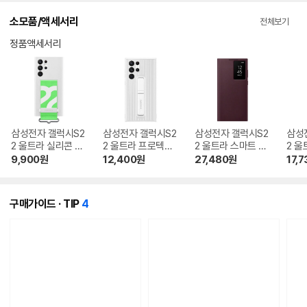
소모품/액세서리
전체보기
정품액세서리
삼성전자 갤럭시S2
삼성전자 갤럭시S2
삼성전자 갤럭시S2
삼성
2 울트라 실리콘 커
2 울트라 프로텍티
2 울트라 스마트 클
2 울
버 with 스트랩 EF-
브 스탠딩 커버 케
리어뷰 커버 케이스
버 케
9,900
원
12,400
원
27,480
원
17,7
GS908
이스 EF-RS908
EF-ZS908
08
개
구매가이드 · TIP
4
의
콘
텐
츠
가
있
습
니