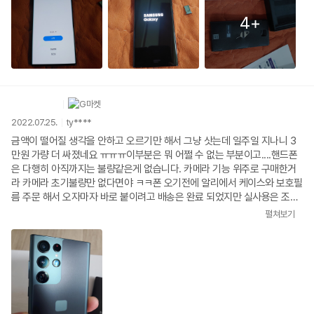
착각하고 넣으신거죠? 알고 넣으셨다면 큰실수하신겁니다 어쨌든충전기와
이어폰 또는 C타입 이어폰젠더의 부재는 많은 아쉬움이 드네요 폰이 한두푼
4+
도 아니고 하나씩은 넣었으면 좋지않았을까 생각합니다 그리고 마이크로S
D카드 슬롯도 없어서 메모리 확장성에서 많이 아쉽네요
2022.07.25.
ty****
금액이 떨어질 생각을 안하고 오르기만 해서 그냥 삿는데 일주일 지나니 3
만원 가량 더 싸졌네요 ㅠㅠㅠ이부분은 뭐 어쩔 수 없는 부분이고....핸드폰
은 다행히 아직까지는 불량같은게 없습니다. 카메라 기능 위주로 구매한거
라 카메라 초기불량만 없다면야 ㅋㅋ폰 오기전에 알리에서 케이스와 보호필
름 주문 해서 오자마자 바로 붙이려고 배송은 완료 되었지만 실사용은 조금
늦어졌습니다...;;고가제품이라 이번엔 문앞 이 아닌 직접 수령이라고 했는
펼쳐보기
데도 우체국은 비대면 어쩌고 하면서 문앞에 두고 갔네요...;;그래도 판매자
님의 상품명 ; 블랙박스 s22 ㅋㅋㅋㅋㅋ 쎈스 덕분에 무사히 잘 받았습니다.
색상도 제가 신청한 그린 색상이고 너무 좋아용~~