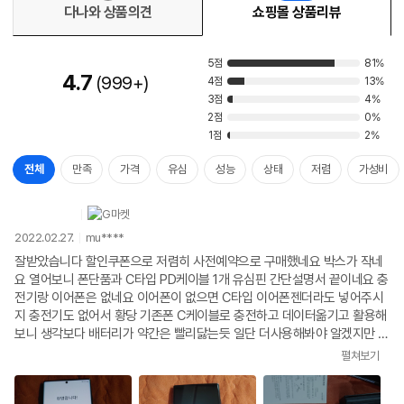
다나와 상품의견
쇼핑몰 상품리뷰
5점
81%
4.7
999+
4점
13%
3점
4%
2점
0%
1점
2%
전체
만족
가격
유심
성능
상태
저렴
가성비
2022.02.27.
mu****
잘받았습니다 할인쿠폰으로 저렴히 사전예약으로 구매했네요 박스가 작네
요 열어보니 폰단품과 C타입 PD케이블 1개 유심핀 간단설명서 끝이네요 충
전기랑 이어폰은 없네요 이어폰이 없으면 C타입 이어폰젠더라도 넣어주시
지 충전기도 없어서 황당 기존폰 C케이블로 충전하고 데이터옮기고 활용해
보니 생각보다 배터리가 약간은 빨리닳는듯 일단 더사용해봐야 알겠지만 구
성품에 황당함을 느낌 그리고 자급제폰으로 구매함에도 불구하고 유플러스
펼쳐보기
유심과 가입설명서는 왜동봉한건지요? 폰에대해서 아시는분이라면 그냥넘
기겠지만 모르고 유심칩 넣고 가입하시는분들도 있으실듯한데 판매자님이