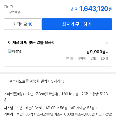
11번가
1,643,120
최저
원
무료배송
최저가 구매하기
가격비교
10
이 제품에 딱 맞는 알뜰 요금제
9,900
월
원 ~
무제한
무제한
LTE
LG 망
갤럭시노트를 계승한 갤럭시 S시리즈!
스마트폰(바형)
/
화면:17.3cm(6.8인치)
/
120Hz
/
램
:
12GB
/
용량
:
512G
B
/
시스템
스냅드래곤8 Gen1
/
AP CPU
:
58점
/
AP 게이밍
:
55점
/
카메라
후면:1.08억 화소+1,200만 화소+1,000만 화소+1,000만 화소
/
전면: