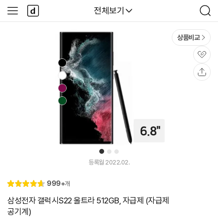
본문 바로가기
다
다나와
전체보기
사
검
나
이
색
와
드
메
메
상품비교
인
뉴
관
심
공
유
1
2
3
등록월 2022.02.
리
999+
개
별
4.
뷰
점
7
삼성전자 갤럭시S22 울트라 512GB, 자급제 (자급제
공기계)