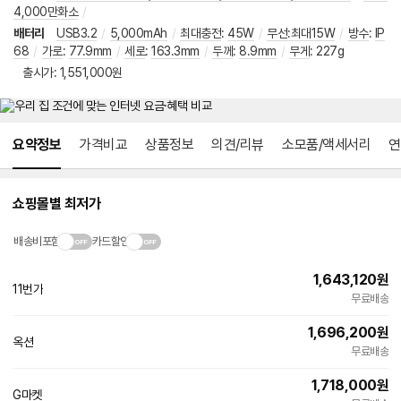
4,000만화소
/
배터리
USB3.2
/
5,000mAh
/
최대충전
:
45W
/
무선:최대15W
/
방수
:
IP
68
/
가로
:
77.9mm
/
세로
:
163.3mm
/
두께
:
8.9mm
/
무게
:
227g
출시가
출시가: 1,551,000원
메뉴 네비게이션
요약정보
가격비교
상품정보
의견/리뷰
소모품/액세서리
연
쇼핑몰별 최저가
배송비포함
카드할인
1,643,120
원
11번가
빠른배송
무료배송
1,696,200
원
옥션
무료배송
1,718,000
원
G마켓