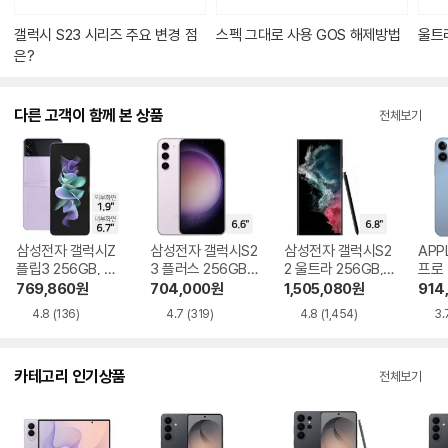
다.
갤럭시 S23 시리즈 주요 변경 점
스펙 그대로 사용 GOS 해제방법
울트
은?
다른 고객이 함께 본 상품
전체보기
삼성전자 갤럭시Z
삼성전자 갤럭시S2
삼성전자 갤럭시S2
APP
플립3 256GB, 공
3 플러스 256GB,
2 울트라 256GB,
프로 
기계 가개통
공기계 센터판(리
자급제 자급제 공기
공기
769,860
원
704,000
원
1,505,080
원
914
퍼)
계
퍼)
4.8
(136)
4.7
(319)
4.8
(1,454)
3.
카테고리 인기상품
전체보기