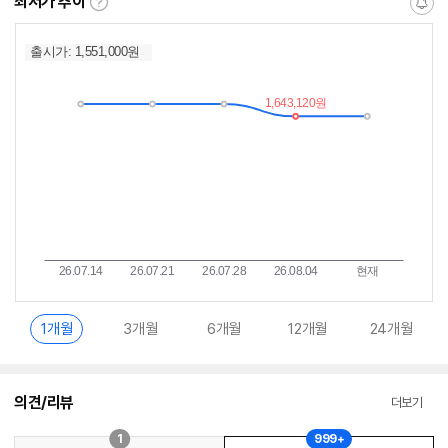
최저가 추이
최
알
저
림
가
받
추
는
이
중
란?
1개월
3개월
6개월
12개월
24개월
의견/리뷰
더보기
1
999+