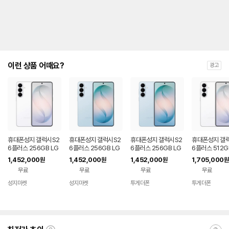
이런 상품 어때요?
광고
휴대폰성지 갤럭시S2
휴대폰성지 갤럭시S2
휴대폰성지 갤럭시S2
휴대폰성지 갤
6플러스 256GB LG
6플러스 256GB LG
6플러스 256GB LG
6플러스 512G
U+ 기기변경
U+ 번호이동
U+ 기기변경
U+ 번호이동
1,452,000
1,452,000
1,452,000
1,705,000
원
원
원
원
무료
무료
무료
무료
성지마켓
성지마켓
투게더폰
투게더폰