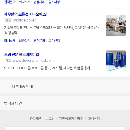
견적문의
회사소개
납품사례
공지사항
사무실의 모든것 지니오피스!
jinioffice.co.kr/
광고
기업맞춤형 비즈니스 토탈 쇼핑몰! 사무집기, 냉난방, OA전문, 상품+가
격 경쟁력
회사소개
납품실적
견적문의
고객센터
드럼 전문 크로바케미칼
www.cloverchemical.com
광고
SCHUTZ IBC, 1톤 토트, 1톤 용기, PE드럼, 제리캔, 위험물 용기
빠른배송 안내
법적고지 안내
PC버전
로그인
개인정보처리방침
고객센터