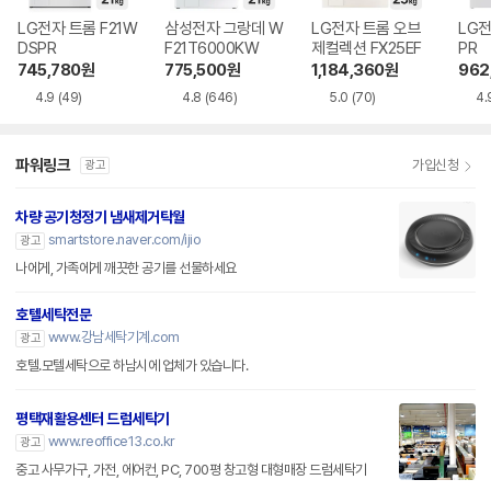
LG전자 트롬 F21W
삼성전자 그랑데 W
LG전자 트롬 오브
LG전
DSPR
F21T6000KW
제컬렉션 FX25EF
PR
745,780
원
775,500
원
1,184,360
원
962
4.9
(49)
4.8
(646)
5.0
(70)
4.
파워링크
가입신청
광고
차량 공기청정기 냄새제거탁월
smartstore.naver.com/ijio
광고
나에게, 가족에게 깨끗한 공기를 선물하세요
호텔세탁전문
www.강남세탁기계.com
광고
호텔.모텔세탁으로 하남시에 업체가 있습니다.
평택재활용센터 드럼세탁기
www.reoffice13.co.kr
광고
중고 사무가구, 가전, 에어컨, PC, 700평 창고형 대형매장 드럼세탁기