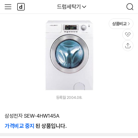
본문 바로가기
다
다나와
드럼세탁기
사
검
나
이
색
와
드
메
메
상품비교
인
뉴
관
심
공
유
등록월 2004.08.
삼성전자 SEW-4HW145A
가격비교 중지
된 상품입니다.