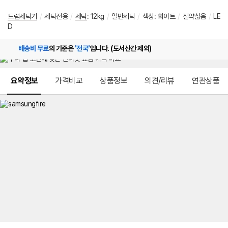
드럼세탁기
/
세탁전용
/
세탁
:
12kg
/
일반세탁
/
색상
:
화이트
/
절약삶음
/
LE
D
배송비 무료
의 기준은
'전국'
입니다. (도서산간 제외)
메뉴 네비게이션
요약정보
가격비교
상품정보
의견/리뷰
연관상품