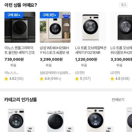
이런 상품 어때요?
광고
구매 80+
구매 3천+
이노스 젠틀그라파이
삼성 WD80H25BH
LG 트롬 오브제컬렉션
LG 트롬 오브
트 올인원 세탁기 건조
Y 비스포크 AI콤보 세
세탁기 FG21ENR
워시콤보 FH2
기 일체형 세탁 10kg,
탁25kg 건조18kg 2
739,000
3,299,000
1,220,000
3,330,000
원
원
원
건조 7kg 방문설치
6년형 일체형 1등급
무료
무료
무료
무료
이노스 스토어
삼성공식파트너 삼성하나로
LG전자
LG전자
네이버
페이
리
리
리
리
4.62
(
50
)
4.9
(
999+
)
5
(
107
)
4.9
(
928
)
별
별
별
별
뷰
뷰
뷰
뷰
점
점
점
점
수
수
수
수
카테고리 인기상품
전체보기