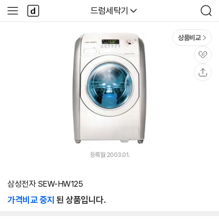
본문 바로가기
다
다나와
드럼세탁기
사
검
나
이
색
와
드
메
메
상품비교
인
뉴
관
심
공
유
등록월 2003.01.
삼성전자 SEW-HW125
가격비교 중지
된 상품입니다.