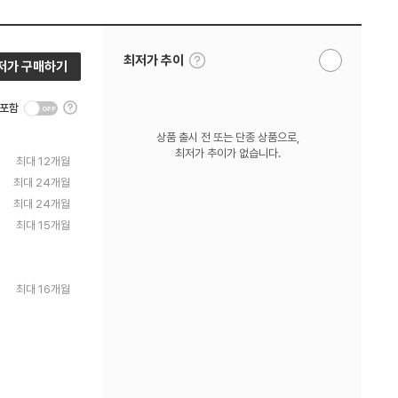
툴
최저가 추이
저가 구매하기
알
팁
림
보
받
기
툴
기
 포함
팁
보
상품 출시 전 또는 단종 상품으로,
기
최저가 추이가 없습니다.
최대 12개월
최대 24개월
최대 24개월
최대 15개월
최대 16개월