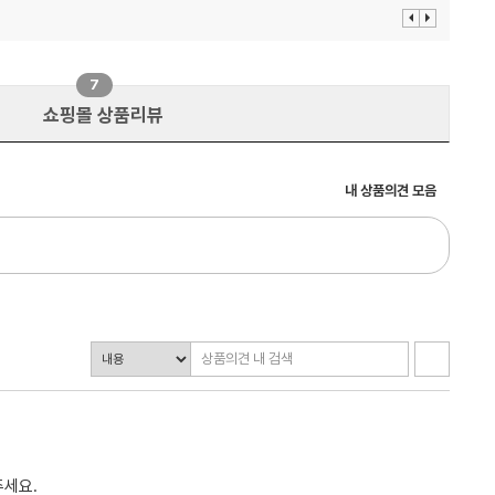
이
다
전
음
보
보
기
기
7
쇼핑몰 상품리뷰
내 상품의견 모음
주세요.