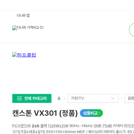
캔
다나와 앱
스
톤
통
V
합
X
검
3
색
0
1
(정
품)
:
다
나
와
가
격
비
교
전체 카테고리
가전/TV
음
홈
캔스톤 VX301 (정품)
상품비교
상
PC사운드바
/
2ch
/
출력
:
12(6Wx2)W
/
80Hz~16kHz
/
SNR
:
75dB
/
커넥터
:
마이크
세
크기(가로x세로x깊이)
:
550x100x90mm
/
MDF / 패시브라디에이터
/
출시가: 65
스