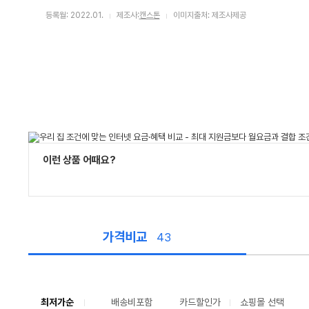
등록월: 2022.01.
제조사:
캔스톤
이미지출처: 제조사제공
이런 상품 어때요?
가격비교
43
가
격
비
교
최저가순
배송비포함
카드할인가
쇼핑몰 선택