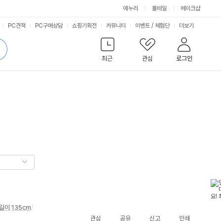
에누리
몰테일
메이크샵
서
PC견적
PC구매상담
쇼핑기획전
커뮤니티
이벤트
/
체험단
더보기
비
검
색
최근
관심
로그인
스
길이
:
135cm
/
관심
공유
신고
인쇄