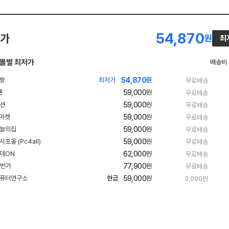
54,870
가
원
최
몰별 최저가
배송비
54,870
빠
최저가
원
무료배송
른
59,000
톤
원
무료배송
배
네
송
59,000
빠
원
무료배송
이
른
59,000
빠
원
무료배송
배
버
른
송
59,000
빠
원
무료배송
배
페
른
송
59,000
원
무료배송
배
이
송
62,000
빠
원
무료배송
른
77,900
원
무료배송
배
송
59,000
현금
원
3,000원