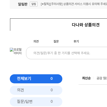
알림판
[※필독][주의사항] 상품의견 서비스 이용시 유의해 주세요
알림
잦은 오류, PC속도 잡자! PC안정화 위해 이건 꼭!
알림
다나와 상품의견
의견
질문
후기
전체보기
최신순
공감 많
0
의견
0
질문/답변
0