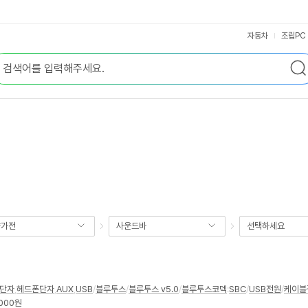
자동차
조립PC
향가전
사운드바
선택하세요
단자
,
헤드폰단자
,
AUX
,
USB
/
블루투스
/
블루투스 v5.0
/
블루투스코덱
:
SBC
/
USB전원
/
케이블
,000원