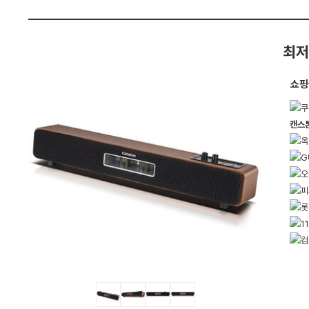
펙
최저
쇼핑
캔스