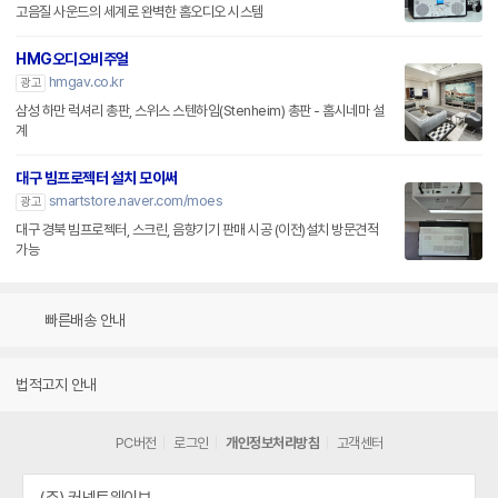
고음질 사운드의 세계로 완벽한 홈오디오 시스템
HMG오디오비주얼
hmgav.co.kr
광고
삼성 하만 럭셔리 총판, 스위스 스텐하임(Stenheim) 총판 - 홈시네마 설
계
대구 빔프로젝터 설치 모이써
smartstore.naver.com/moes
광고
대구 경북 빔프로젝터, 스크린, 음향기기 판매 시공 (이전)설치 방문견적
가능
빠른배송 안내
법적고지 안내
PC버전
로그인
개인정보처리방침
고객센터