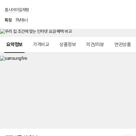
홈시어터일체형
/
특징
FM튜너
메뉴 네비게이션
요약정보
가격비교
상품정보
의견/리뷰
연관상품