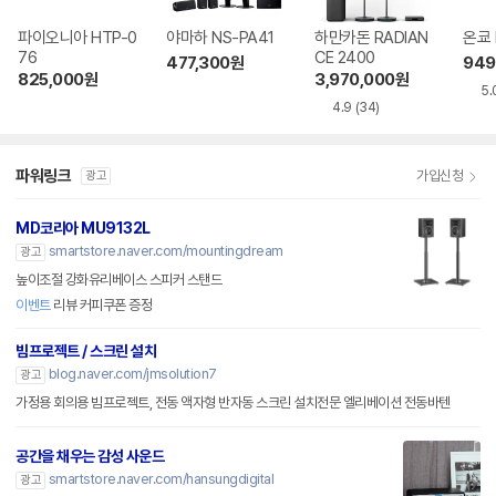
파이오니아 HTP-0
야마하 NS-PA41
하만카돈 RADIAN
온쿄 
76
CE 2400
477,300
원
949
825,000
원
3,970,000
원
5.
4.9
(34)
파워링크
가입신청
광고
MD코리아 MU9132L
smartstore.naver.com/mountingdream
광고
높이조절 강화유리베이스 스피커 스탠드
이벤트
리뷰 커피쿠폰 증정
빔프로젝트 / 스크린 설치
blog.naver.com/jmsolution7
광고
가정용 회의용 빔프로젝트, 전동 액자형 반자동 스크린 설치전문 엘리베이션 전동바텐
공간을 채우는 감성 사운드
smartstore.naver.com/hansungdigital
광고