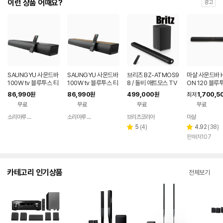
이런 상품 어때요?
광고
SAUNGYU 사운드바
SAUNGYU 사운드바
브리츠 BZ-ATMOS9
마샬 사운드바 
100W tv 블루투스 티
100W tv 블루투스 티
8 / 돌비 애트모스 TV
ON 120 블루
비 스피커 홈시어터 A
비 거실 스피커 홈시어
사운드바 스피커 블루
86,990
86,990
499,000
1,700,5
원
원
원
최저
RC 옵티컬 USB
터 ARC 옵티컬
투스 무선 서브우퍼
무료
무료
무료
무료
소리마루 유한회사
소리마루 유한회사
브리츠코리아
마샬
네이버
네이버
페이
페이
리
리
5
(
4
)
4.92
(
38
)
별
별
뷰
뷰
판매처107
점
점
수
수
카테고리 인기상품
전체보기