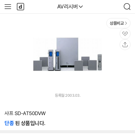
본문 바로가기
다
다나와
AV리시버
사
검
나
이
색
와
드
메
메
상품비교
인
뉴
관
심
공
유
등록월 2003.03.
샤프 SD-AT50DVW
단종
된 상품입니다.