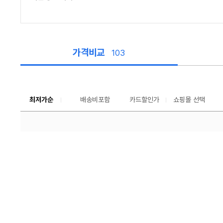
가격비교
103
가
격
비
교
최저가순
배송비포함
카드할인가
쇼핑몰 선택