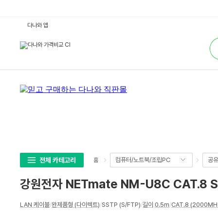
강
다나와 앱
원
전
통
자
합
N
검
E
색
T
m
a
t
e
N
M
-
U
8
C
C
A
T.
8
전체 카테고리
컴퓨터/노트북/조립PC
공유
홈
S
S
T
강원전자 NETmate NM-U8C CAT.8 S
P
랜
케
상
이
LAN 케이블
/
완제품형 (다이렉트)
/
SSTP (S/FTP)
/
길이
:
0.5m
/
CAT.8 (2000MH
세
블
(N
스