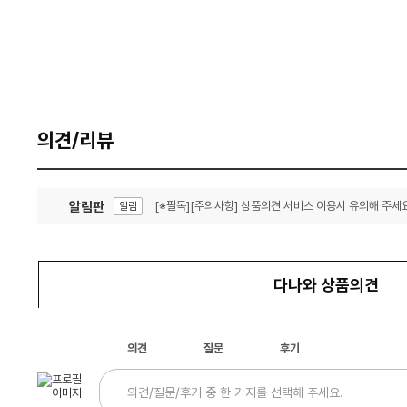
의견/리뷰
알림판
[※필독][주의사항] 상품의견 서비스 이용시 유의해 주세요
알림
잦은 오류, PC속도 잡자! PC안정화 위해 이건 꼭!
알림
다나와 상품의견
의견
질문
후기