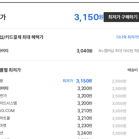
3,150
가
원
최저가 구매하기
십/카드결제 최대 혜택가
다나와 최저가
아이티
3,040
N+멤버십 최대 160원 적
원
네
이
버
몰별 최저가
배송비
페
3,150
최저가
원
2,500원
이
3,200
아이티
원
2,500원
네
3,200
빠
원
2,500원
이
른
3,200
원
3,000원
배
버
송
3,210
원
3,000원
페
3,210
원
3,000원
이
3,230
빠
원
3,000원
른
3,240
빠
원
3,000원
배
른