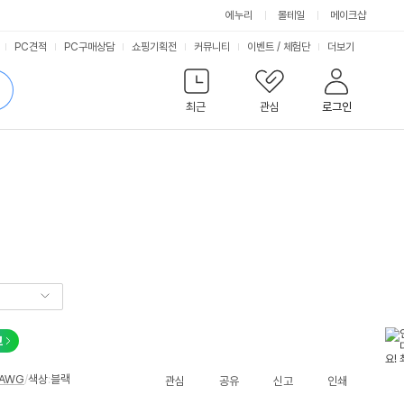
에누리
몰테일
메이크샵
서
PC견적
PC구매상담
쇼핑기획전
커뮤니티
이벤트
/
체험단
더보기
비
검
색
최근
관심
로그인
스
교
8AWG
/
색상
:
블랙
관심
공유
신고
인쇄