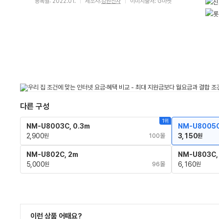
등록월: 2022.01.
제조사:
강원전자
이미지출처: G마켓
다른 구성
1위
NM-U8003C, 0.3m
NM-U8005C
2,900
100몰
3,150
원
원
NM-U802C, 2m
NM-U803C,
5,000
96몰
6,160
원
원
이런 상품 어때요?