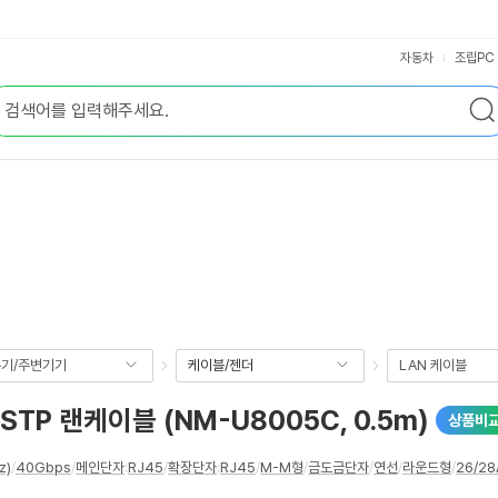
자동차
조립PC
기/주변기기
케이블/젠더
LAN 케이블
STP 랜케이블 (NM-U8005C, 0.5m)
상품비
z)
/
40Gbps
/
메인단자
:
RJ45
/
확장단자
:
RJ45
/
M-M형
/
금도금단자
/
연선
/
라운드형
/
26/2