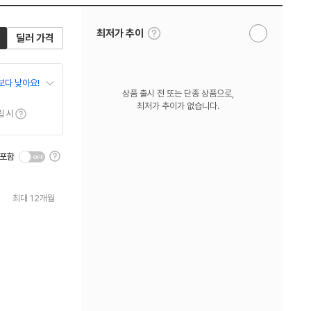
툴
최저가 추이
딜러 가격
알
팁
림
보
받
기
기
보다 낮아요!
상품 출시 전 또는 단종 상품으로,
최저가 추이가 없습니다.
툴팁보기
립 시
툴
 포함
팁
보
기
최대 12개월