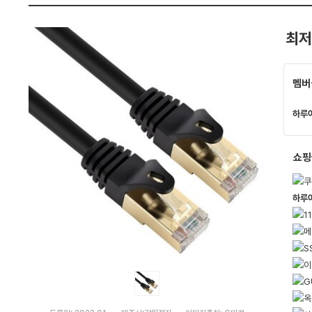
M
펙
-
U
최저
8
0
0
5
C,
멤버
0.
5
m)
하루
:
다
나
와
가
쇼핑
격
비
교
하루