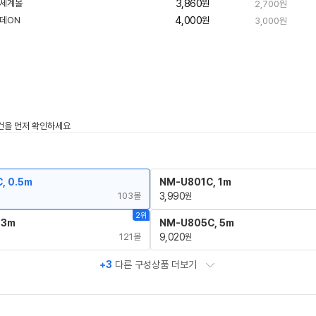
송
3,860
원
2,700원
배
송
4,000
원
3,000원
, 0.5m
NM-U801C, 1m
103몰
3,990
원
2위
 3m
NM-U805C, 5m
121몰
9,020
원
+3
다른 구성상품 더보기