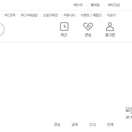
에누리
몰테일
메이크샵
서
PC견적
PC구매상담
쇼핑기획전
커뮤니티
이벤트
/
체험단
더보기
비
검
색
최근
관심
로그인
스
관심
공유
신고
인쇄