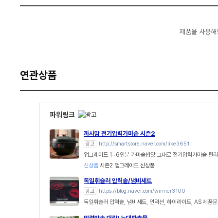
제품을 사용해
연관상품
파워링크
까사맘 전기압력가마솥 시즌2
광고
http://smartstore.naver.com/like3651
업그레이드 1~6인분 가마솥밥맛 그대로 전기압력가마솥 편리함
신상품
시즌2 업그레이드 신상품
독일휘슬러 압력솥/냄비세트
광고
https://blog.naver.com/winner3100
독일휘슬러 압력솥, 냄비세트, 인덕션, 하이라이트, AS 제품