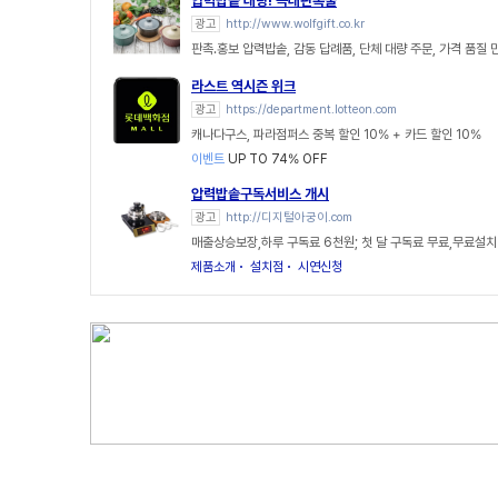
압력밥솥 대량! 늑대판촉물
광고
http://www.wolfgift.co.kr
판촉.홍보 압력밥솥, 감동 답례품, 단체 대량 주문, 가격 품질 
라스트 역시즌 위크
광고
https://department.lotteon.com
캐나다구스, 파라점퍼스 중복 할인 10% + 카드 할인 10%
이벤트
UP TO 74% OFF
압력밥솥구독서비스 개시
광고
http://디지털아궁이.com
매출상승보장,하루 구독료 6천원; 첫 달 구독료 무료,무료설
제품소개
설치점
시연신청