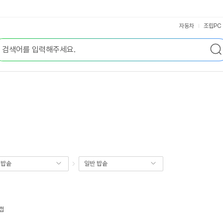
자동차
조립PC
기밥솥
일반 밥솥
캡