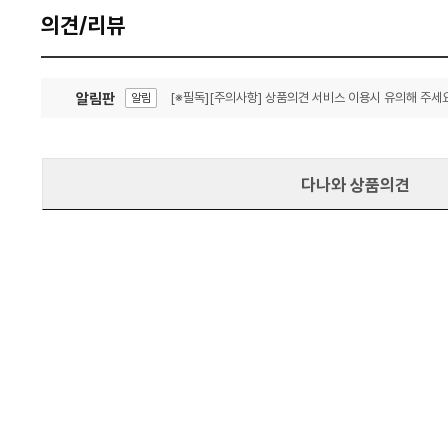
의견/리뷰
알림판
[※필독][주의사항] 상품의견 서비스 이용시 유의해 주세요
알림
잦은 오류, PC속도 잡자! PC안정화 위해 이건 꼭!
알림
다나와 상품의견