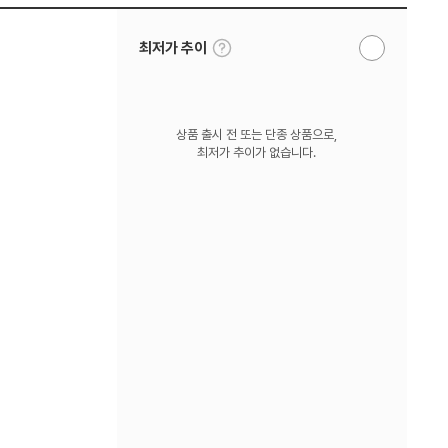
툴
최저가 추이
알
팁
림
보
받
기
기
상품 출시 전 또는 단종 상품으로,
최저가 추이가 없습니다.