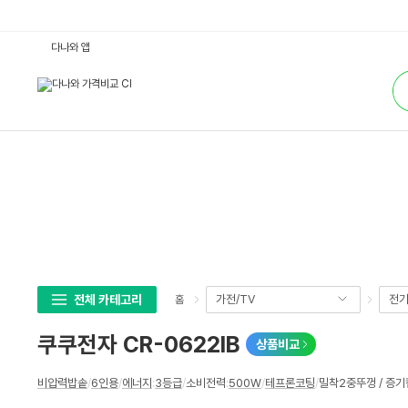
쿠
다나와 앱
쿠
전
통
자
합
C
검
R
색
-
0
6
2
2
I
B
:
다
나
와
가
격
비
교
전체 카테고리
가전/TV
전
홈
쿠쿠전자 CR-0622IB
상품비교
상
비압력밥솥
/
6인용
/
에너지
:
3등급
/
소비전력
:
500W
/
테프론코팅
/
밀착2중뚜껑 / 증기
세
스