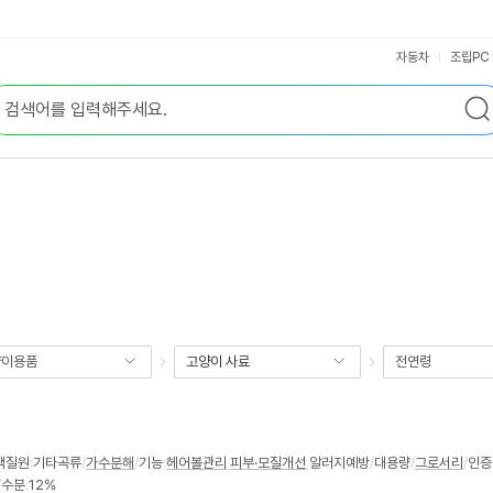
자동차
조립PC
양이용품
고양이 사료
전연령
백질원
:
기타곡류
/
가수분해
/
기능
:
헤어볼관리
,
피부·모질개선
,
알러지예방
/
대용량
/
그로서리
/
인증
/
수분
:
12%