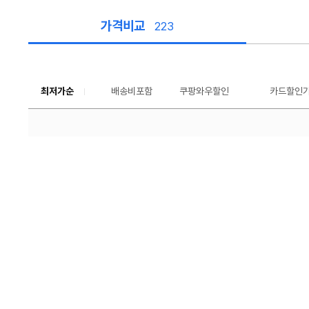
가격비교
223
가
격
비
교
최저가순
배송비포함
쿠팡와우할인
툴
카드할인
팁
보
기