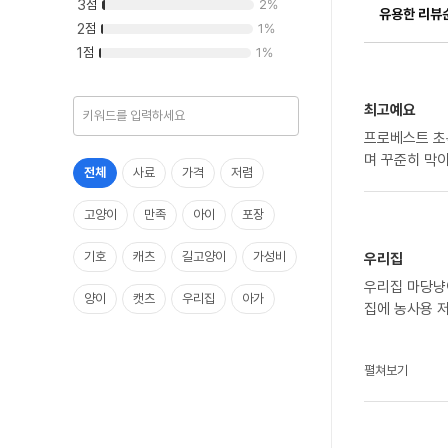
3
점
2
%
유용한 리뷰
2
점
1
%
1
점
1
%
최고예요
프로베스트 초
며 꾸준히 막
전체
사료
가격
저렴
고양이
만족
아이
포장
기호
캐츠
길고양이
가성비
우리집
우리집 마당냥
양이
캣츠
우리집
아가
집에 농사용 
박스
펼쳐보기