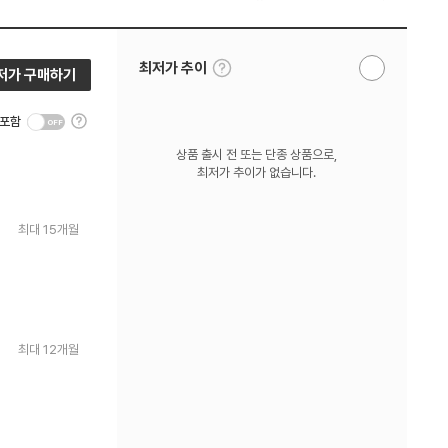
툴
최저가 추이
저가 구매하기
알
팁
림
보
받
기
툴
기
 포함
팁
보
상품 출시 전 또는 단종 상품으로,
기
최저가 추이가 없습니다.
최대 15개월
최대 12개월