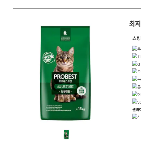
펙
최저
쇼핑
센바