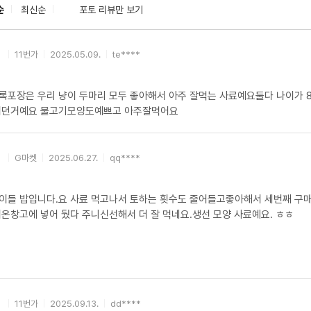
순
최신순
포토 리뷰만 보기
11번가
2025.05.09.
te****
록포장은 우리 냥이 두마리 모두 좋아해서 아주 잘먹는 사료예요둘다 나이가 
이던거예요 물고기모양도예쁘고 아주잘먹어요
G마켓
2025.06.27.
qq****
이들 밥입니다.요 사료 먹고나서 토하는 횟수도 줄어들고좋아해서 세번째 구
저온창고에 넣어 뒀다 주니신선해서 더 잘 먹네요.생선 모양 사료예요. ㅎㅎ
11번가
2025.09.13.
dd****