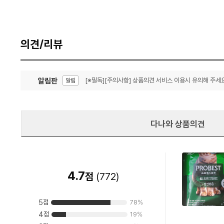
의견/리뷰
알림판
[※필독][주의사항] 상품의견 서비스 이용시 유의해 주세요
알림
잦은 오류, PC속도 잡자! PC안정화 위해 이건 꼭!
알림
다나와 상품의견
4.7
점
(
772
)
5
점
78
%
4
점
19
%