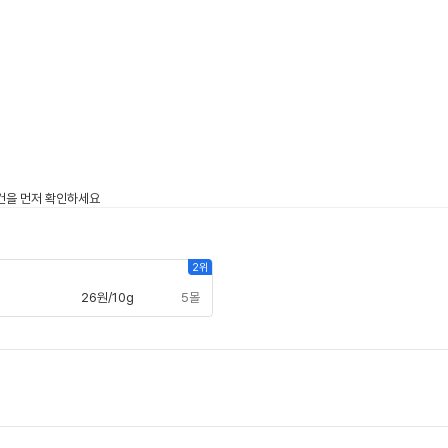
이
2위
26원/10g
5몰