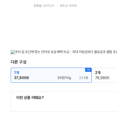
등록월: 2011.01.
제조사: 우리와
다른 구성
1위
1개
2개
37,800
25원/10g
223몰
78,980
원
원
이런 상품 어때요?