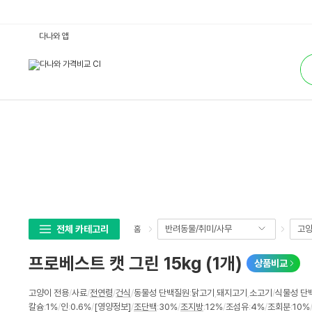
프
다나와 앱
로
베
통
스
합
트
검
캣
색
그
린
1
5
k
g
(1
개)
:
다
나
와
가
격
비
전체 카테고리
반려동물/취미/사무
고
홈
교
프로베스트 캣 그린 15kg (1개)
상품비교
상
고양이 전용
/
사료
/
전연령
/
건식
/
동물성 단백질원
:
닭고기
,
돼지고기
,
소고기
/
식물성 단
세
칼슘
:
1%
/
인
:
0.6%
/
[영양정보]
/
조단백
:
30%
/
조지방
:
12%
/
조섬유
:
4%
/
조회분
:
10%
스