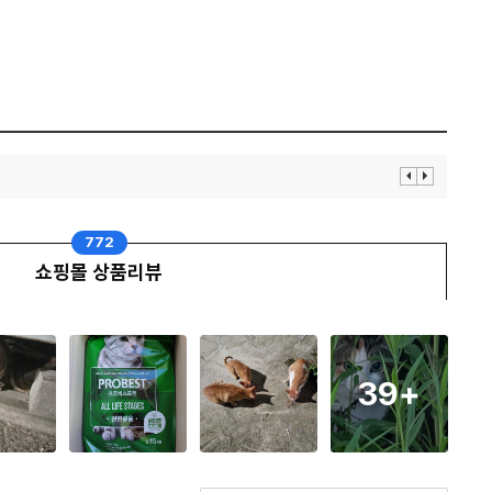
이
다
전
음
보
보
기
기
772
쇼핑몰 상품리뷰
39
+