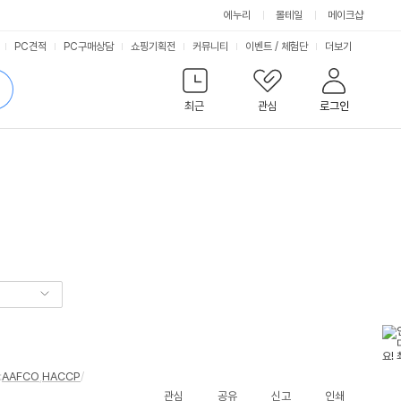
에누리
몰테일
메이크샵
서
PC견적
PC구매상담
쇼핑기획전
커뮤니티
이벤트
/
체험단
더보기
비
검
색
최근
관심
로그인
스
:
AAFCO
,
HACCP
/
관심
공유
신고
인쇄