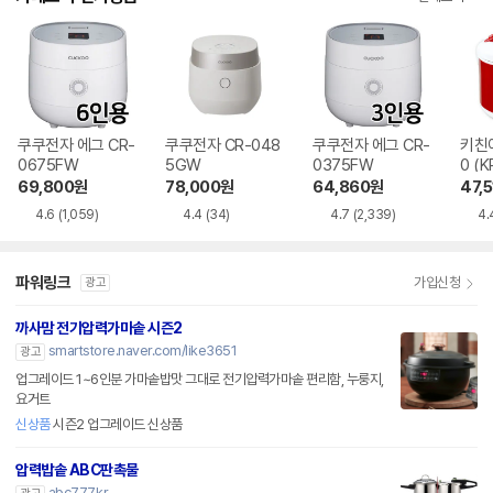
쿠쿠전자 에그 CR-
쿠쿠전자 CR-048
쿠쿠전자 에그 CR-
키친아
0675FW
5GW
0375FW
0 (K
69,800
원
78,000
원
64,860
원
47,5
4.6
(1,059)
4.4
(34)
4.7
(2,339)
4.
파워링크
가입신청
광고
까사맘 전기압력가마솥 시즌2
smartstore.naver.com/like3651
광고
업그레이드 1~6인분 가마솥밥맛 그대로 전기압력가마솥 편리함, 누룽지,
요거트
신상품
시즌2 업그레이드 신상품
압력밥솥 ABC판촉물
abc777.kr