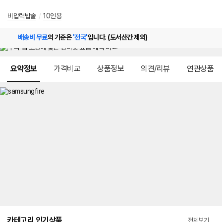
비압력밥솥
/
10인용
배송비 무료
의 기준은
'전국'
입니다. (도서산간 제외)
메뉴 네비게이션
요약정보
가격비교
상품정보
의견/리뷰
연관상품
카테고리 인기상품
전체보기