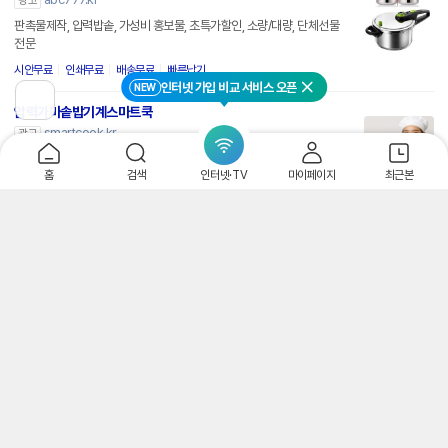
광고
판촉물제작, 압력밥솥, 가성비 홍보물, 초특가할인, 소량/대량, 단체선물
전문
시안무료
인쇄무료
배송무료
빠른납기
인터넷 가입 비교 서비스 오픈
NEW
닫기
이
압력가마솥밥기계스마트쿡
전
smartcook.kr
페
광고
이
전통가마솥의원리를 현대적으로재현 한 업소용솥밥기계 밥맛은 업소식
지
홈
검색
인터넷·TV
마이페이지
최근본
로
당 매출상승에 필수
이
동
가마솥 감성 은솥밥
smartstore.naver.com/eunsotbab
광고
국내 제조 압력솥과 인덕션 풀세트, 버튼 하나로 완성하는 가마솥 스타일 솥밥
빠른배송 안내
법적고지 안내
PC버전
로그인
개인정보처리방침
고객센터