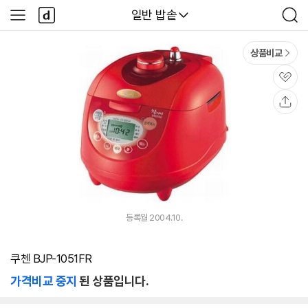
본문 바로가기
다
다나와
일반 밥솥
사
검
나
이
색
와
드
메
메
상품비교
인
뉴
관
심
공
유
등록월 2004.10.
쿠첸 BJP-1051FR
가격비교 중지
된 상품입니다.