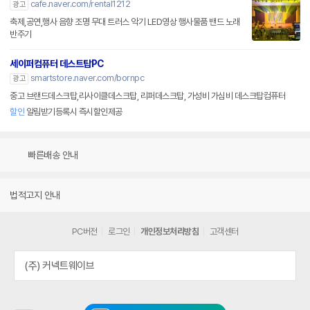
cafe.naver.com/rental1212
광고
축제,공연,행사 음향 조명 무대 트러스 악기 LED영상 행사물품 밴드 노래
반주기
세이퍼컴퓨터 데스트탑PC
smartstore.naver.com/bornpc
광고
중고 브랜드데스크탑,리사이클데스크탑, 리퍼데스크탑, 가성비 가심비 데스크탑컴퓨터
할인
알림받기등록시 즉시할인제공
빠른배송 안내
법적고지 안내
PC버전
로그인
개인정보처리방침
고객센터
(주) 커넥트웨이브