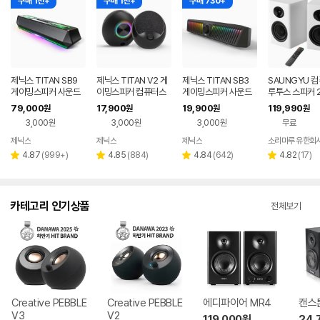
구매 1천+
구매 1천+
구매 730+
제닉스 TITAN SB9
제닉스 TITAN V2 게
제닉스 TITAN SB3
SAUNGYU 컴
게이밍스피커 사운드
이밍스피커 컴퓨터스
게이밍스피커 사운드
루투스 스피커 2
바 컴퓨터스피커
피커
바 컴퓨터스피커
100W 2채널 P
79,000
17,900
19,900
119,990
원
원
원
원
B DAC 연결
3,000원
3,000원
3,000원
무료
제닉스
제닉스
제닉스
소리마루 유한회
네이버
네이버
네이버
페이
페이
페이
리
리
리
리
4.87
(
999+
)
4.85
(
884
)
4.84
(
642
)
4.82
(
17
)
별
별
별
별
뷰
뷰
뷰
뷰
점
점
점
점
수
수
수
수
카테고리 인기상품
전체보기
Creative PEBBLE
Creative PEBBLE
에디파이어 MR4
캔스톤
V3
V2
119,000
원
24,