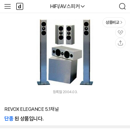
본문 바로가기
다
다나와
HIFI/AV스피커
사
검
나
이
색
와
드
메
메
상품비교
인
뉴
관
심
공
유
등록월 2004.03.
REVOX ELEGANCE 5.1채널
단종
된 상품입니다.