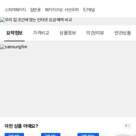
스피커패키지
/
일반용
/
패키지구성:
서브우퍼
/
5.1채널
메뉴 네비게이션
요약정보
가격비교
상품정보
의견/리뷰
연관상품
이런 상품 어때요?
광고