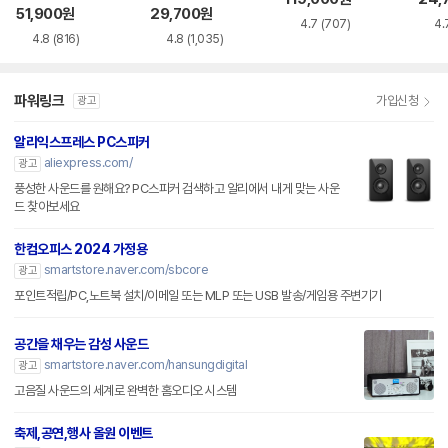
51,900
원
29,700
원
4.7
(707)
4.
4.8
(816)
4.8
(1,035)
파워링크
가입신청
광고
알리익스프레스 PC스피커
aliexpress.com/
광고
풍성한 사운드를 원해요? PC스피커 검색하고 알리에서 내게 맞는 사운
드 찾아보세요
한컴오피스 2024 가정용
smartstore.naver.com/sbcore
광고
포인트적립/PC,노트북 설치/이메일 또는 MLP 또는 USB 발송/게임용 주변기기
공간을 채우는 감성 사운드
smartstore.naver.com/hansungdigital
광고
고음질 사운드의 세계로 완벽한 홈오디오 시스템
축제,공연,행사 올원 이벤트