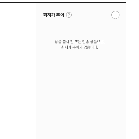
툴
최저가 추이
알
팁
림
보
받
기
기
상품 출시 전 또는 단종 상품으로,
최저가 추이가 없습니다.