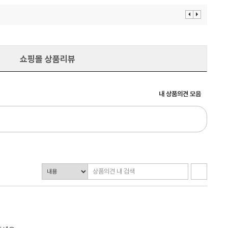
이
다
전
음
보
보
기
기
쇼핑몰 상품리뷰
내 상품의견 모음