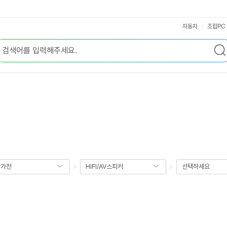
자동차
조립PC
향가전
HIFI/AV스피커
선택하세요