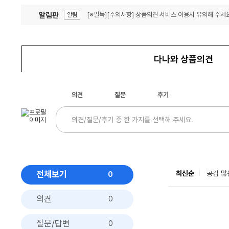
알림판
[※필독][주의사항] 상품의견 서비스 이용시 유의해 주세요
알림
잦은 오류, PC속도 잡자! PC안정화 위해 이건 꼭!
알림
다나와 상품의견
의견
질문
후기
전체보기
최신순
공감 많
0
의견
0
질문/답변
0