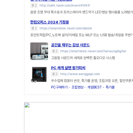
광고
http://cafe.naver.com/event4989
음향 조명 무대 특수효과 트러스레이어 밴드악기 LED영상 행사용품 노래방
한컴오피스 2024 가정용
광고
https://smartstore.naver.com/sbcore
포인트적립/PC,노트북 설치/이메일 또는 MLP 또는 USB 발송/게임용 주변
공간을 채우는 감성 사운드
광고
https://smartstore.naver.com/hansungdigital
고음질 사운드의 세계로 완벽한 홈오디오 시스템
PC 싸게 살땐 왕가피씨
광고
http://www.wanggapc.com
우수업체 컴퓨터 싼곳, 특가몰 운영, 조립과정 오픈, 할인쿠폰
PC구매하기
조립영상
게임BEST
특가몰