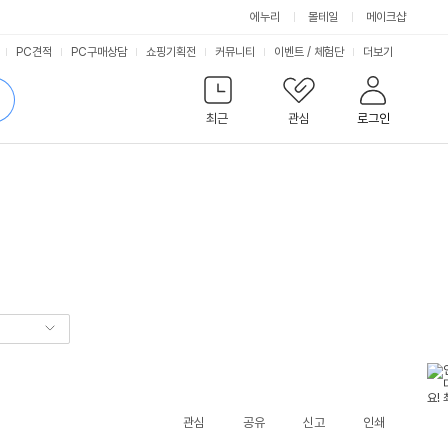
에누리
몰테일
메이크샵
서
PC견적
PC구매상담
쇼핑기획전
커뮤니티
이벤트
/
체험단
더보기
비
검
색
최근
관심
로그인
스
관심
공유
신고
인쇄