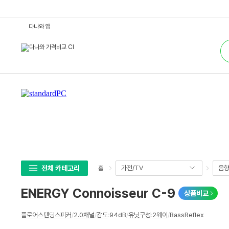
E
다나와 앱
N
E
통
R
합
G
검
Y
색
C
o
n
n
o
i
s
s
e
u
r
C
-
9
:
전체 카테고리
가전/TV
음
홈
다
나
와
ENERGY Connoisseur C-9
상품비교
가
격
비
상
교
플로어스탠딩스피커
/
2.0채널
/
감도
:
94dB
/
유닛구성
:
2웨이
/
BassReflex
세
스