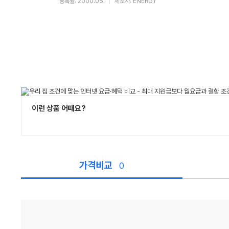
등록월: 2000.05.
제조사: ENERGY
이런 상품 어때요?
가격비교
0
가
격
비
교