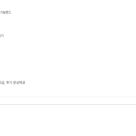
기기&밴드
기기
지급, 후기 문상제공