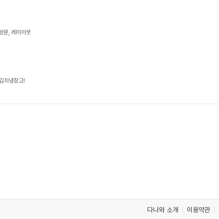
료방문, 레이아웃
 김치냉장고!
다나와 소개
이용약관