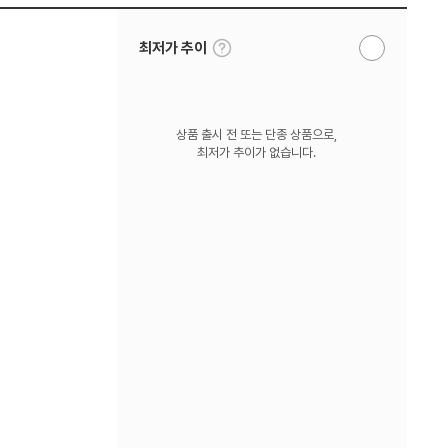
툴
최저가 추이
알
팁
림
보
받
기
기
상품 출시 전 또는 단종 상품으로,
최저가 추이가 없습니다.