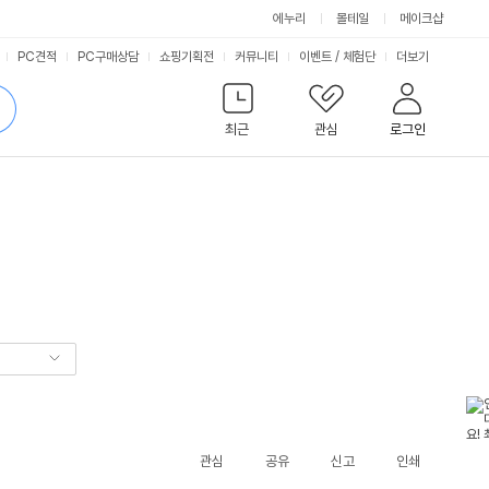
에누리
몰테일
메이크샵
서
PC견적
PC구매상담
쇼핑기획전
커뮤니티
이벤트
/
체험단
더보기
비
검
색
최근
관심
로그인
스
관심
공유
신고
인쇄