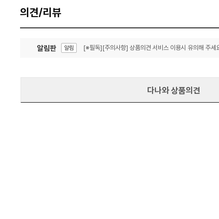
의견/리뷰
알림판
[※필독][주의사항] 상품의견 서비스 이용시 유의해 주세요
알림
잦은 오류, PC속도 잡자! PC안정화 위해 이건 꼭!
알림
다나와 상품의견