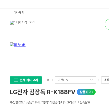
L
다나와 앱
G
전
통
자
합
김
검
장
색
독
R
-
K
1
8
8
F
V
:
다
나
와
가
격
전체 카테고리
가전/TV
냉장
홈
비
교
LG전자 김장독 R-K188FV
상품비교
상
뚜껑형
/
2도어
/
용량
:
184L
/
[냉각]
직접냉각
/
매직크리스퍼 / 땅속발효
세
스