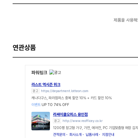
제품을 사용해
연관상품
파워링크
라스트 역시즌 위크
광고
https://department.lotteon.com
캐나다구스, 파라점퍼스 중복 할인 10% + 카드 할인 10%
이벤트
UP TO 74% OFF
리싸이클오피스 용인점
광고
http://www.reofficey.co.kr
1200평 창고형 가구, 가전, 에어컨, PC 기업맞춤형 매장 
견적문의
회사소개
납품사례
지점안내