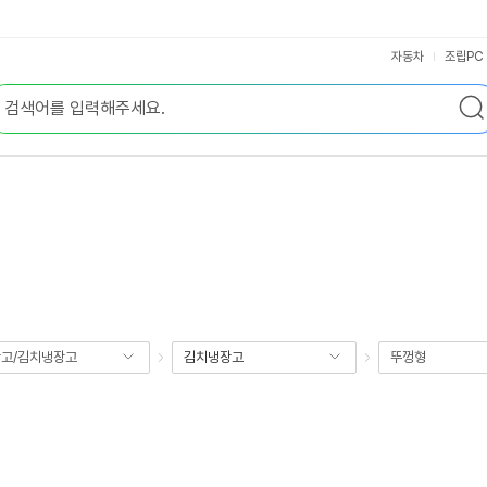
자동차
조립PC
고/김치냉장고
김치냉장고
뚜껑형