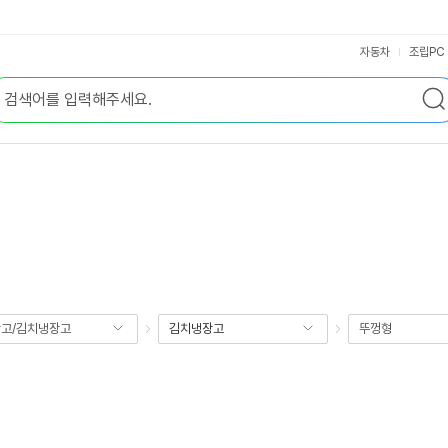
자동차
조립PC
고/김치냉장고
김치냉장고
뚜껑형