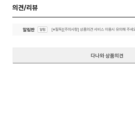
의견/리뷰
알림판
[※필독][주의사항] 상품의견 서비스 이용시 유의해 주세요
알림
잦은 오류, PC속도 잡자! PC안정화 위해 이건 꼭!
알림
다나와 상품의견