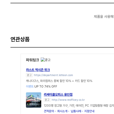
제품을 사용해
연관상품
파워링크
라스트 역시즌 위크
광고
https://department.lotteon.com
캐나다구스, 파라점퍼스 중복 할인 10% + 카드 할인 10%
이벤트
UP TO 74% OFF
리싸이클오피스 용인점
광고
http://www.reofficey.co.kr
1200평 창고형 가구, 가전, 에어컨, PC 기업맞춤형 매장 
견적문의
회사소개
납품사례
지점안내