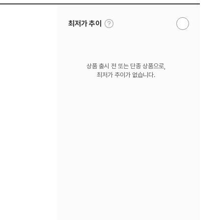
툴
최저가 추이
알
팁
림
보
받
기
기
상품 출시 전 또는 단종 상품으로,
최저가 추이가 없습니다.