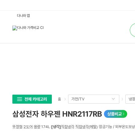
삼
다나와 앱
성
전
통
자
합
하
검
우
색
젠
H
N
R
2
1
1
7
R
B
:
다
나
와
가
전체 카테고리
가전/TV
냉장
홈
격
비
교
삼성전자 하우젠 HNR2117RB
상품비교
상
뚜껑형
/
2도어
/
용량
:
174L
/
[냉각]
직접냉각
/
직접냉각(메탈)
/
잠금기능 / 외부온도보상
세
스