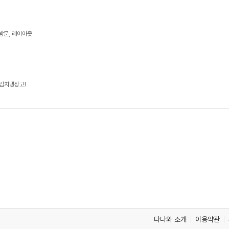
료방문, 레이아웃
 김치냉장고!
다나와 소개
이용약관