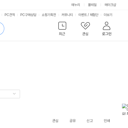
에누리
몰테일
메이크샵
서
PC견적
PC구매상담
쇼핑기획전
커뮤니티
이벤트
/
체험단
더보기
비
검
색
최근
관심
로그인
스
관심
공유
신고
인쇄