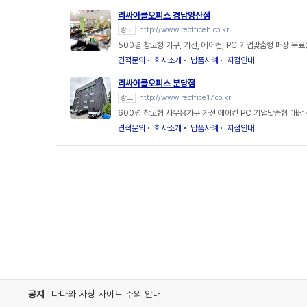
리싸이클오피스 경남양산점
광고
http://www.reofficeh.co.kr
500평 창고형 가구, 가전, 에어컨, PC 기업맞춤형 매장 무
견적문의
회사소개
납품사례
지점안내
리싸이클오피스 분당점
광고
http://www.reoffice17.co.kr
600평 창고형 사무용가구 가전 에어컨 PC 기업맞춤형 매장
견적문의
회사소개
납품사례
지점안내
공지
다나와 사칭 사이트 주의 안내