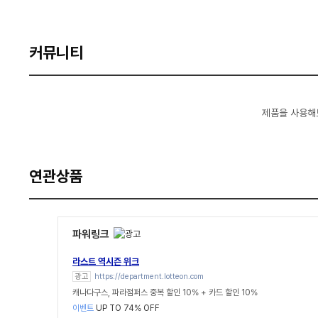
커뮤니티
제품을 사용해
연관상품
파워링크
라스트 역시즌 위크
광고
https://department.lotteon.com
캐나다구스, 파라점퍼스 중복 할인 10% + 카드 할인 10%
이벤트
UP TO 74% OFF