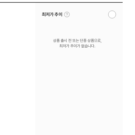
툴
최저가 추이
알
팁
림
보
받
기
기
상품 출시 전 또는 단종 상품으로,
최저가 추이가 없습니다.