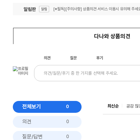
알림판
[※필독][주의사항] 상품의견 서비스 이용시 유의해 주세요
알림
잦은 오류, PC속도 잡자! PC안정화 위해 이건 꼭!
알림
다나와 상품의견
의견
질문
후기
전체보기
최신순
공감 많
0
의견
0
질문/답변
0