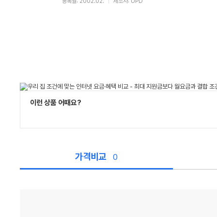
등록월: 2002.02.
제조사: UPD
이런 상품 어때요?
가격비교
0
가
격
비
교