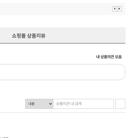
이
다
전
음
보
보
기
기
쇼핑몰 상품리뷰
내 상품의견 모음