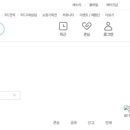
에누리
몰테일
메이크샵
서
PC견적
PC구매상담
쇼핑기획전
커뮤니티
이벤트
/
체험단
더보기
비
검
색
최근
관심
로그인
스
관심
공유
신고
인쇄