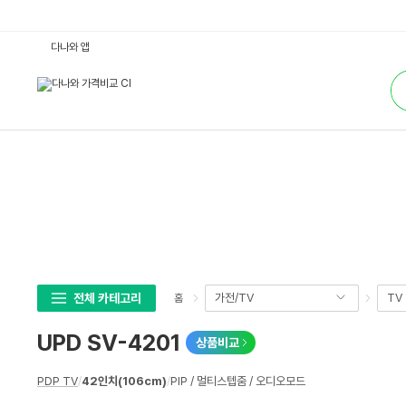
U
다나와 앱
P
D
통
S
합
V
검
-
색
4
2
0
1
:
다
나
와
가
격
비
교
전체 카테고리
가전/TV
TV
홈
UPD SV-4201
상품비교
상
PDP TV
/
42인치(106cm)
/
PIP / 멀티스텝줌 / 오디오모드
세
스