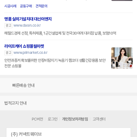
시공사례
공동구매
견적문의
명품 실외기설치대 대신이앤지
www.dasin.co.kr
광고
헤럴드경제 선정, 특허제품, 1군건설업체 및 전국30여개 대리점 납품, 보험10억
라이프케어 쇼핑몰필마켓
www.pilmarket.co.kr
광고
안전과증거 확보를위한 안장비탐지기 녹음기 캠코더 생활건강용품 보안
전문 쇼핑몰
빠른배송 안내
법적고지 안내
PC버전
로그인
개인정보처리방침
고객센터
(주) 커넥트웨이브