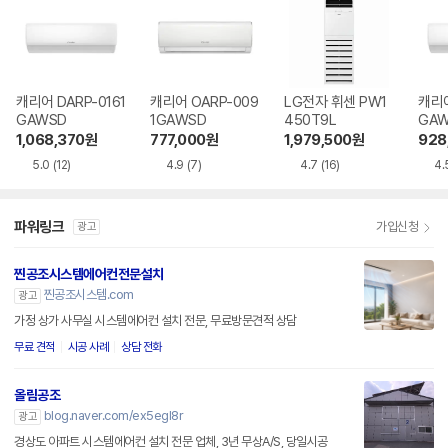
캐리어 DARP-0161
캐리어 OARP-009
LG전자 휘센 PW1
캐리어
GAWSD
1GAWSD
450T9L
GA
1,068,370
원
777,000
원
1,979,500
원
928
5.0
(12)
4.9
(7)
4.7
(16)
4.
파워링크
가입신청
광고
찐공조시스템에어컨전문설치
찐공조시스템.com
광고
가정 상가 사무실 시스템에어컨 설치 전문, 무료방문견적 상담
무료 견적
시공 사례
상담 전화
올림공조
blog.naver.com/ex5egl8r
광고
경상도 아파트 시스템에어컨 설치 전문 업체, 3년 무상A/S, 당일시공