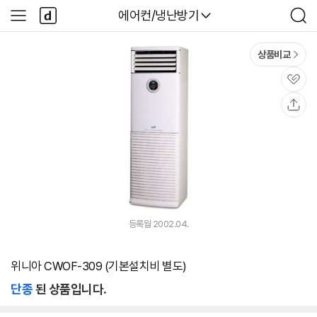
본문 바로가기
다
다나와
에어컨/냉난방기
사
검
나
이
색
와
드
메
메
상품비교
인
뉴
관
심
공
유
등록월 2002.04.
위니아 CWOF-309 (기본설치비 별도)
단종
된 상품입니다.