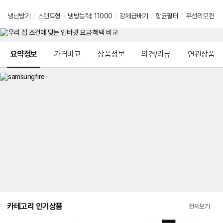
냉난방기
/
스탠드형
/
냉방능력:
11000
/
강제급배기
/
항균필터
/
무선리모컨
메뉴 네비게이션
요약정보
가격비교
상품정보
의견/리뷰
연관상품
카테고리 인기상품
전체보기