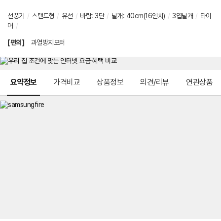
선풍기
/
스탠드형
/
유선
/
바람
:
3단
/
날개
:
40cm(16인치)
/
3엽날개
/
타이
머
/
[편의]
과열방지모터
메뉴 네비게이션
요약정보
가격비교
상품정보
의견/리뷰
연관상품