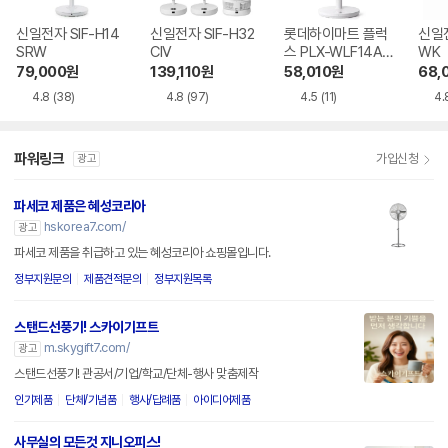
신일전자 SIF-H14
신일전자 SIF-H32
롯데하이마트 플럭
신일전
SRW
CIV
스 PLX-WLF14AB
WK
WH
79,000
원
139,110
원
58,010
원
68,
4.8
(38)
4.8
(97)
4.5
(11)
4.
파워링크
가입신청
광고
파세코 제품은 혜성코리아
hskorea7.com/
광고
파세코 제품을 취급하고 있는 혜성코리아 쇼핑몰입니다.
정부지원문의
제품견적문의
정부지원목록
스탠드선풍기! 스카이기프트
m.skygift7.com/
광고
스탠드선풍기! 관공서/기업/학교/단체-행사 맞춤제작
인기제품
단체/기념품
행사/답례품
아이디어제품
사무실의 모든것 지니오피스!