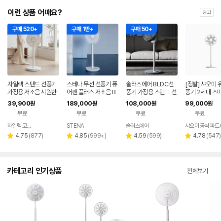
이런 상품 어때요?
광고
구매 520+
구매 1만+
구매 50+
자일렉 스탠드 선풍기
스테나 무선 선풍기 퓨
솔러스에어 BLDC선
[정발] 샤오미 
가정용 저소음 시원한
어팬 플러스 저소음 B
풍기 가정용 스탠드 선
풍기 2세대 스
사무실 리모컨 써큘레
LDC 가정용 아기 신생
풍기 사무실 무소음
연동 100단계
39,900
189,000
108,000
99,000
원
원
원
원
이터 ZL-224RC
아
절 저소음
무료
무료
무료
무료
자일렉 코리아
STENA
솔러스에어
샤오미 공식 파트
네이버
네이버
페이
페이
리
리
리
리
4.75
(
877
)
4.85
(
999+
)
4.59
(
599
)
4.78
(
547
)
별
별
별
별
뷰
뷰
뷰
뷰
점
점
점
점
수
수
수
수
카테고리 인기상품
전체보기