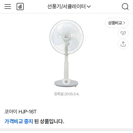
본문 바로가기
다
다나와
선풍기/서큘레이터
사
검
나
이
색
와
드
메
메
상품비교
인
뉴
관
심
공
유
등록월 2005.04.
코아이 HJP-16T
가격비교 중지
된 상품입니다.