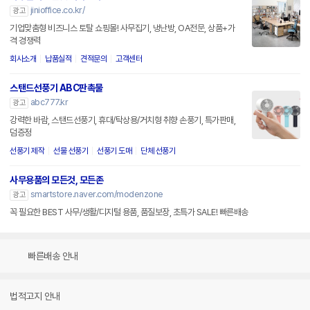
jinioffice.co.kr/
광고
기업맞춤형 비즈니스 토탈 쇼핑몰! 사무집기, 냉난방, OA전문, 상품+가
격 경쟁력
회사소개
납품실적
견적문의
고객센터
스탠드선풍기 ABC판촉물
abc777.kr
광고
강력한 바람, 스탠드선풍기, 휴대/탁상용/거치형 취향 손풍기, 특가판매,
덤증정
선풍기 제작
선물 선풍기
선풍기 도매
단체 선풍기
사무용품의 모든것, 모든존
smartstore.naver.com/modenzone
광고
꼭 필요한 BEST 사무/생활/디지털 용품, 품질보장, 초특가 SALE! 빠른배송
빠른배송 안내
법적고지 안내