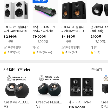
구매 1천+
SAUNGYU 컴퓨터스
제닉스 TITAN SB9
SAUNGYU 컴퓨터스
앱코 BONITA 
피커 24bit 80W 블
게이밍스피커 사운드
피커 80W 2채널 US
(블랙/블랙)
루투스 USB DAC AU
바 컴퓨터스피커
B DAC 옵티컬 유선 연
82,990
79,000
94,990
5,100
원
원
원
원
X 옵티컬 연결
결 블루투스 스피커
무료
3,000원
무료
3,000원
소리마루 유한회사
제닉스
소리마루 유한회사
다나와
네이버
네이버
페이
페이
리
리
리
리
4.83
(
142
)
4.87
(
999+
)
4.87
(
171
)
5
(
4
)
별
별
별
별
뷰
뷰
뷰
뷰
점
점
점
점
수
수
수
수
카테고리 인기상품
전체보기
Creative PEBBLE
Creative PEBBLE
에디파이어 MR4
Crea
V3
V2
X P
119,000
원