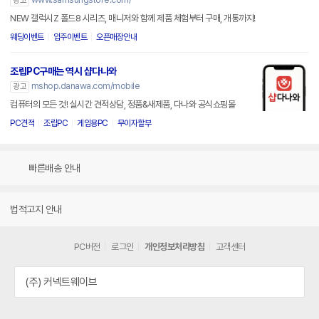
광고
NEW 갤럭시Z 폴드8 시리즈, 매니저와 함께 제품 체험부터 구매, 개통까지!
웨딩이벤트
입주이벤트
오픈매장안내
조립PC구매는 역시 샵다나와
mshop.danawa.com/mobile
광고
컴퓨터의 모든 것! 실시간 견적상담, 정품&새제품, 다나와 공식쇼핑몰
PC견적
조립PC
게임용PC
무이자할부
빠른배송 안내
법적고지 안내
PC버전
로그인
개인정보처리방침
고객센터
(주) 커넥트웨이브