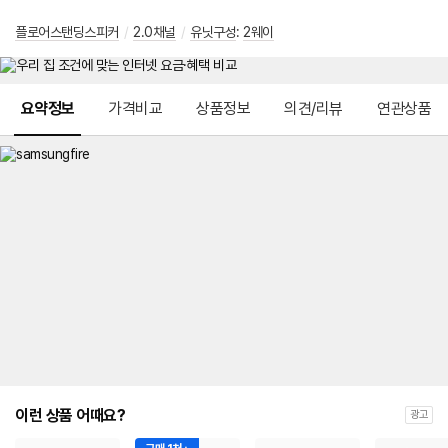
플로어스탠딩스피커
/
2.0채널
/
유닛구성
:
2웨이
메뉴 네비게이션
요약정보
가격비교
상품정보
의견/리뷰
연관상품
이런 상품 어때요?
광고