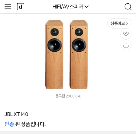
본문 바로가기
다
다나와
HIFI/AV스피커
사
검
나
이
색
와
드
메
메
상품비교
인
뉴
관
심
공
유
등록월 2000.04.
JBL XT I40
단종
된 상품입니다.