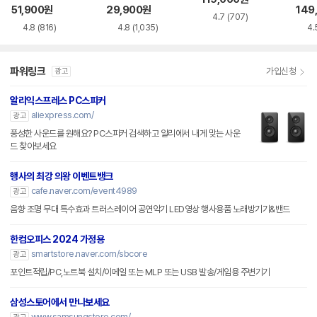
51,900
원
29,900
원
149
4.7
(707)
4.8
(816)
4.8
(1,035)
4.
파워링크
가입신청
광고
알리익스프레스 PC스피커
aliexpress.com/
광고
풍성한 사운드를 원해요? PC스피커 검색하고 알리에서 내게 맞는 사운
드 찾아보세요
행사의 최강 의왕 이벤트뱅크
cafe.naver.com/event4989
광고
음향 조명 무대 특수효과 트러스레이어 공연악기 LED영상 행사용품 노래방기기&밴드
한컴오피스 2024 가정용
smartstore.naver.com/sbcore
광고
포인트적립/PC,노트북 설치/이메일 또는 MLP 또는 USB 발송/게임용 주변기기
삼성스토어에서 만나보세요
www.samsungstore.com/