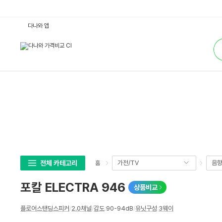
포
다나와 앱
칼
E
통
L
합
E
검
C
색
T
R
A
9
4
6
:
다
나
와
가
격
비
교
전체 카테고리
가전/TV
음
홈
포칼 ELECTRA 946
상품비교
상
플로어스탠딩스피커
/
2.0채널
/
감도
:
90-94dB
/
유닛구성
:
3웨이
세
스