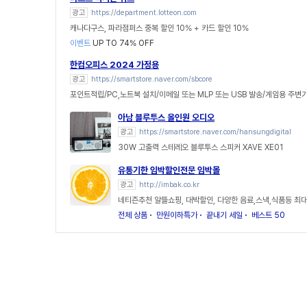
광고
https://department.lotteon.com
캐나다구스, 파라점퍼스 중복 할인 10% + 카드 할인 10%
이벤트
UP TO 74% OFF
한컴오피스 2024 가정용
광고
https://smartstore.naver.com/sbcore
포인트적립/PC,노트북 설치/이메일 또는 MLP 또는 USB 발송/게임용 주변
아남 블루투스 올인원 오디오
광고
https://smartstore.naver.com/hansungdigital
30W 고출력 스테레오 블루투스 스피커 XAVE XE01
유통기한 임박할인전문 임박몰
광고
http://imbak.co.kr
네티즌추천 알뜰쇼핑, 대박할인, 다양한 음료,스낵,식품등 최대
전체 상품
만원이하특가
끝내기 세일
베스트 50