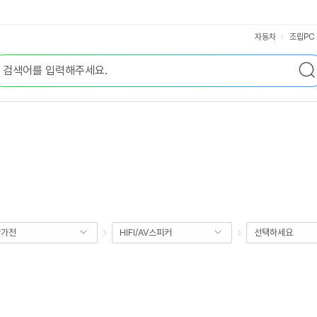
자동차
조립PC
향가전
HIFI/AV스피커
선택하세요