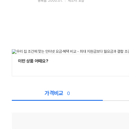
등록월: 2000.01.
제조사: 포칼
이런 상품 어때요?
가격비교
0
가
격
비
교