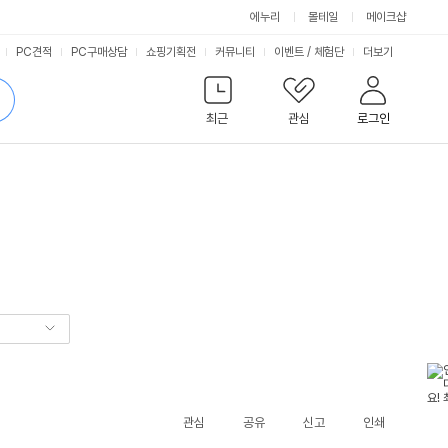
에누리
몰테일
메이크샵
서
PC견적
PC구매상담
쇼핑기획전
커뮤니티
이벤트
/
체험단
더보기
비
검
색
최근
관심
로그인
스
관심
공유
신고
인쇄