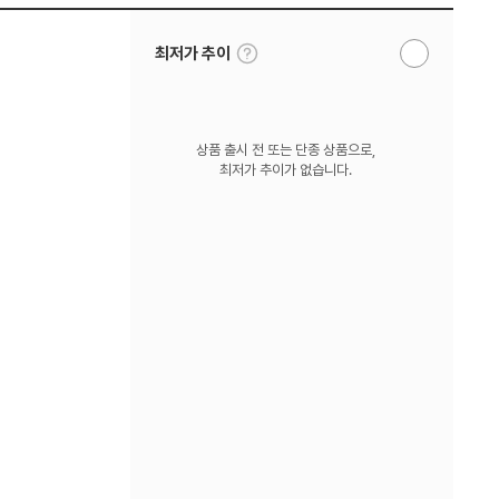
툴
최저가 추이
알
팁
림
보
받
기
기
상품 출시 전 또는 단종 상품으로,
최저가 추이가 없습니다.