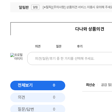
알림판
[※필독][주의사항] 상품의견 서비스 이용시 유의해 주세요
알림
잦은 오류, PC속도 잡자! PC안정화 위해 이건 꼭!
알림
다나와 상품의견
의견
질문
후기
전체보기
최신순
공감 많
0
의견
0
질문/답변
0