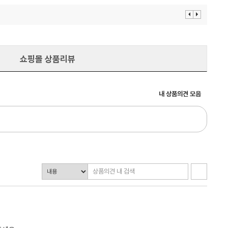
이
다
전
음
보
보
기
기
쇼핑몰 상품리뷰
내 상품의견 모음