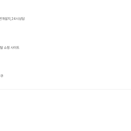
,번개설치,24시상담
렌탈 쇼핑 사이트
쿠쿠