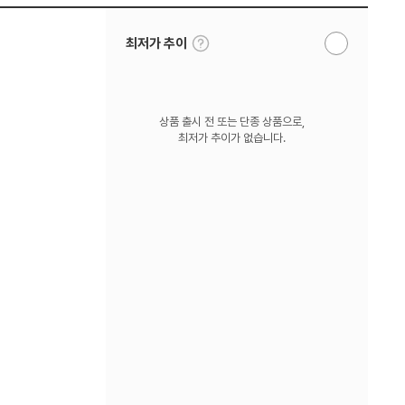
툴
최저가 추이
알
팁
림
보
받
기
기
상품 출시 전 또는 단종 상품으로,
최저가 추이가 없습니다.