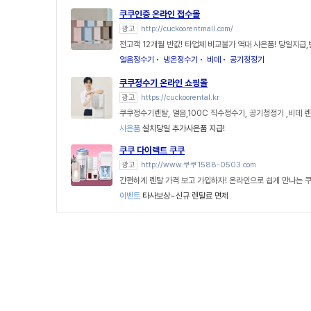
쿠쿠인증 온라인 접수몰
광고
http://cuckoorentmall.com/
전고객 12개월 반값! 타업체 비교불가 역대 사은품! 당일지급
얼음정수기
냉온정수기
비데
공기청정기
쿠쿠정수기 온라인 쇼핑몰
광고
https://cuckoorental.kr
쿠쿠정수기렌탈, 얼음,100C 직수정수기, 공기청정기 ,비데 
사은품
설치당일 추가사은품 지급!
쿠쿠 다이렉트 쿠쿠
광고
http://www.쿠쿠1588-0503.com
간편하게 렌탈 가격 보고 가입하자! 온라인으로 쉽게 만나는 
이벤트
타사보상~신규 렌탈료 면제