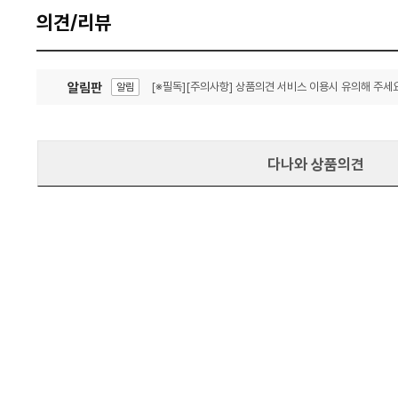
의견/리뷰
알림판
[※필독][주의사항] 상품의견 서비스 이용시 유의해 주세요
알림
잦은 오류, PC속도 잡자! PC안정화 위해 이건 꼭!
알림
다나와 상품의견