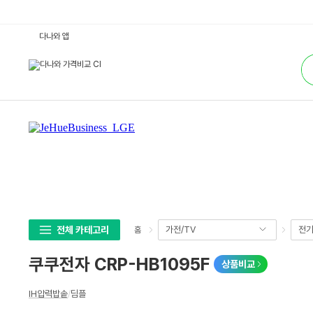
쿠
다나와 앱
쿠
전
통
자
합
C
검
R
색
P
-
H
B
1
0
9
5
F
:
다
나
와
가
격
전체 카테고리
가전/TV
전
홈
비
교
쿠쿠전자 CRP-HB1095F
상품비교
상
IH압력밥솥
/
딤플
세
스