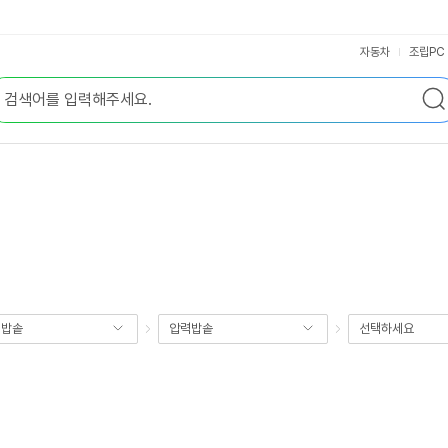
자동차
조립PC
기밥솥
압력밥솥
선택하세요