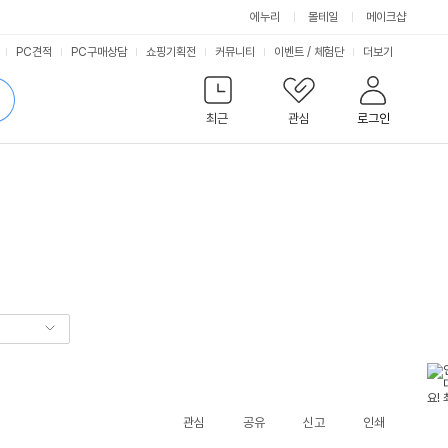
에누리
몰테일
메이크샵
서
PC견적
PC구매상담
쇼핑기획전
커뮤니티
이벤트
/
체험단
더보기
비
검
색
최근
관심
로그인
스
관심
공유
신고
인쇄