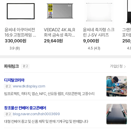
윤씨네 아쿠아비전
VEIDADZ 4K ALR
윤씨네 족자형 스크
그랜드
16:9 고정프레임 스
회색 금속성 족자형
린 J-SV 시리즈
포터블
크린 SA-FH 시리
빔프로젝터 스크린
H 
330,000
원
29,640
원
9,000
원
250
즈 시네비젼원단
3.9
(8)
4.5
(43)
4.
파워링크
가입신청
광고
디지탈코리아
www.dkdisplay.com
광고
빔프로젝트, 히타치, 앱슨, NFC, 산요등 램프, 리모콘판매, 고장수리
창조물산 컨베어 중고콘베어
blog.naver.com/hsh0003699
광고
대형 컨베어 중고 및 신품 제작 및 판매 기계구입 및 판매합니다