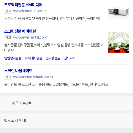
프로젝터전문 HM미디어
www.hmmedia.co.kr
광고
스크린 전문, 용도별 맞춤제안 전문업체, 견적부터 시공까지, 문의환영!
스크린전문 에버렌탈
www.everrental.co.kr
광고
행사물품,전시장물품,트러스,블럭부스,영상,음향,전자제품 스크린전문 에
버렌탈
일반행사용품
체육대회용품
전시장물품
전시부스
스크린 나물쉐이드
www.namoolshade.co.kr
광고
블라인드, 롤스크린, 트리플쉐이드, 듀얼쉐이드, 우드블라인드, 헌터더글라스
빠른배송 안내
법적고지 안내