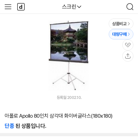
본문 바로가기
다
다나와
스크린
사
검
나
이
색
와
드
메
메
상품비교
인
뉴
대량구매
관
심
공
유
등록월 2002.10.
아폴로 Apollo 80인치 삼각대 화이버글라스(180x180)
단종
된 상품입니다.