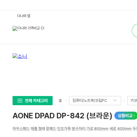
A
다나와 앱
O
N
통
E
합
D
검
P
색
A
D
D
P
-
8
4
2
(브
라
운)
:
다
나
와
전체 카테고리
컴퓨터/노트북/조립PC
키보
홈
가
격
비
AONE DPAD DP-842 (브라운)
상품비교
교
상
마우스패드
/
제품 형태
:
장패드
/
인조가죽
/
방수처리
/
가로
:
800mm
/
세로
:
400mm
/
두
세
스