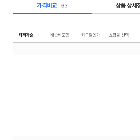
가격비교
상품 상세
63
가
격
비
교
최저가순
배송비포함
카드할인가
쇼핑몰 선택