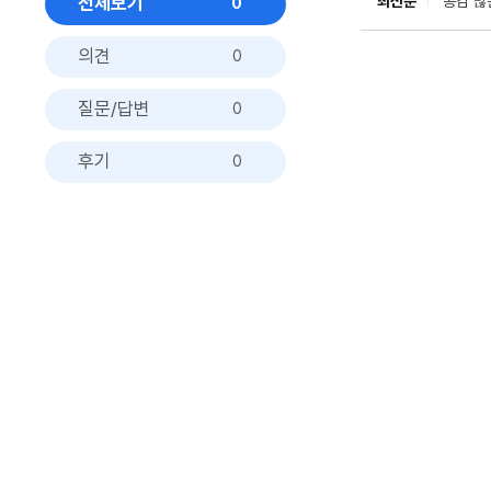
전체보기
최신순
공감 많
0
의견
0
질문/답변
0
후기
0