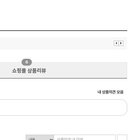
이
다
전
음
보
보
기
기
6
쇼핑몰 상품리뷰
내 상품의견 모음