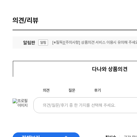
의견/리뷰
알림판
[※필독][주의사항] 상품의견 서비스 이용시 유의해 주세요
알림
잦은 오류, PC속도 잡자! PC안정화 위해 이건 꼭!
알림
다나와 상품의견
의견
질문
후기