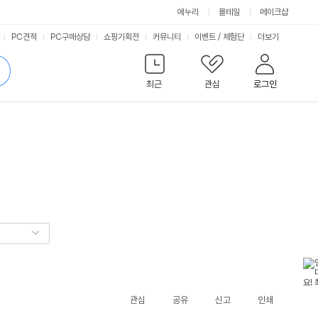
에누리
몰테일
메이크샵
서
PC견적
PC구매상담
쇼핑기획전
커뮤니티
이벤트
/
체험단
더보기
비
검
색
최근
관심
로그인
스
관심
공유
신고
인쇄