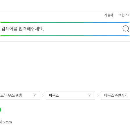
자동차
조립PC
드/마우스/웹캠
마우스
마우스 주변기기
께
:
2mm