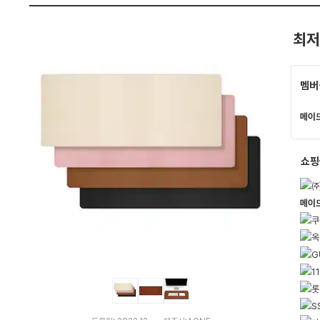
펙
최저
멤버
메이
쇼핑
메이