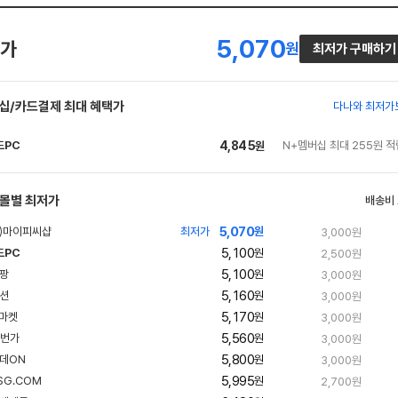
5,070
가
원
최저가 구매하기
십/카드결제 최대 혜택가
다나와 최저가
드PC
4,845
N+멤버십 최대 255원 적
원
네
이
버
몰별 최저가
배송비
페
5,070
최저가
원
3,000원
이
5,100
드PC
원
2,500원
네
5,100
원
3,000원
이
5,160
빠
원
3,000원
버
른
5,170
빠
원
3,000원
배
페
른
송
5,560
빠
원
3,000원
배
이
른
송
5,800
원
3,000원
배
송
5,995
원
2,700원