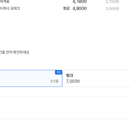
6,180
원
2,700원
4,800
현금
원
3,000원
1위
핑크
63몰
7,000
원