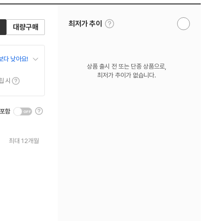
툴
최저가 추이
대량구매
알
팁
림
보
받
기
기
보다 낮아요!
상품 출시 전 또는 단종 상품으로,
최저가 추이가 없습니다.
툴팁보기
립 시
툴
 포함
팁
보
기
최대 12개월