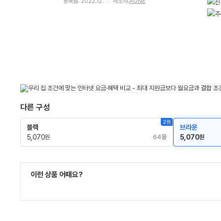
등록월: 2022.12.
제조사:
AONE
다른 구성
2위
블랙
브라운
5,070
64몰
5,070
원
원
이런 상품 어때요?