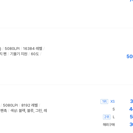
)
/
5080LPI
/
16384 레벨
/
지 펜
/
기울기 지원
/
60도
/
50
3
1위
XS
/
5080LPI
/
8192 레벨
/
4
S
 펜촉
/
색상: 블랙, 블루, 그린, 레
5
2위
L
3
해외구매