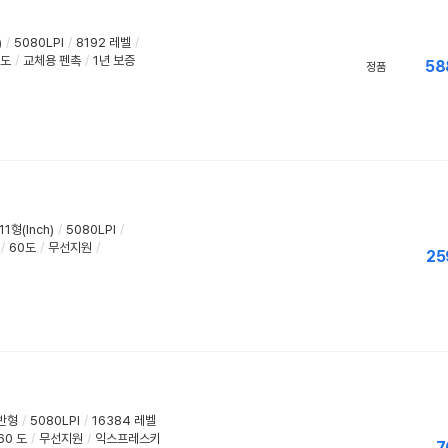
)
/
5080LPI
/
8192 레벨
/
 도
/
교체용 펜촉
/
1년 보증
58
정품
11형(Inch)
/
5080LPI
/
/
60도
/
무선지원
/
25
반형
/
5080LPI
/
16384 레벨
60 도
/
무선지원
/
익스프레스키
7