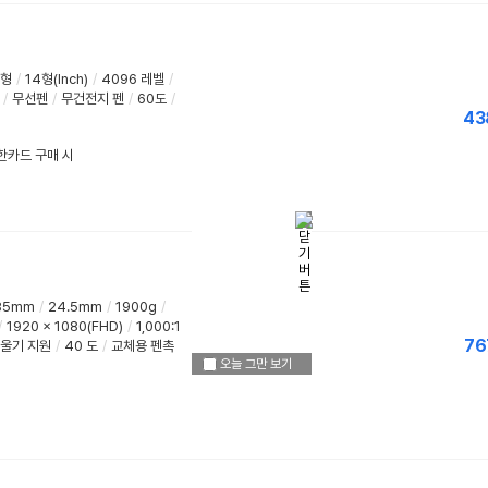
형
/
14형(Inch)
/
4096 레벨
/
/
무선펜
/
무건전지 펜
/
60도
/
43
신한카드 구매 시
85mm
/
24.5mm
/
1900g
/
/
1920 x 1080(FHD)
/
1,000:1
76
울기 지원
/
40 도
/
교체용 펜촉
오늘 그만 보기