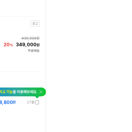
광고
439,900
원
20
349,000
%
원
무료배송
닫
비교 기능
을 이용해보세요.
기
8,800
원
27몰