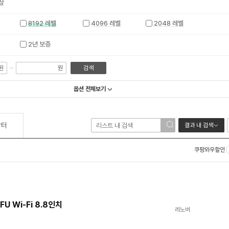
이상
8192 레벨
4096 레벨
2048 레벨
2년 보증
~
원
원
검색
옵션 전체보기
장터
결과 내 검색
쿠팡와우할인
FU Wi-Fi 8.8인치
레노버