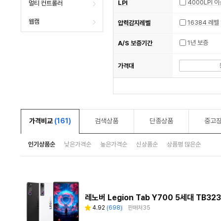
4000LPI 
LPI
멀티 컨트롤러
웹캠
16384 레벨
압력감지레벨
1년 보증
A/S 보증기간
가격대
가격비교
(161)
검색상품
단종상품
중고
인기상품순
낮은가격순
높은가격순
신상품순
상품평 많은순
레노버 Legion Tab Y700 5세대 TB323
4.92
(
698
)
판매처
35
별
리
점
뷰