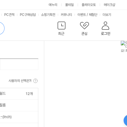
에누리
몰테일
플레이오토
메이크샵
서
PC견적
PC구매상담
쇼핑기획전
커뮤니티
이벤트
/
체험단
더보기
비
검
색
최근
관심
로그인
스
사용자의 선택은?!
쉴드
12
개
필름
~(Inch)