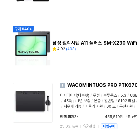
수
구매 940+
삼성 갤럭시탭 A11 플러스 SM-X230 WiFi
4.92
(
493
)
별
리
점
뷰
수
WACOM INTUOS PRO PTK67
1
디지타이저(타블렛)
/
무선
/
블루투스
/
5.3
/
US
/
450g
/
1년 보증
/
본품
/
일반형
/
8192 레벨
/
지우개 기능
/
기울기 지원
/
60 도
/
무선지원
/
혜택 최저가
455,510원 쿠팡 
와우할인가
25.03. 등록
관심
대량구매