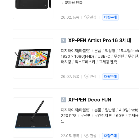
/
교체용 펜촉
26.02. 등록
관심
대량구매
XP-PEN Artist Pro 16 3세대
7
디지타이저(타블렛)
/
본품
/
액정형
/
15.4형(Inch
1920 x 1080(FHD)
/
USB-C
/
무선펜
/
무건전
터치링
/
익스프레스키
/
교체용 펜촉
26.07. 등록
관심
대량구매
XP-PEN Deco FUN
8
디지타이저(타블렛)
/
본품
/
일반형
/
4.8형(Inch)
220 PPS
/
무선펜
/
무건전지 펜
/
60도
/
교체용
드
22.05. 등록
관심
대량구매