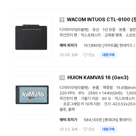
WACOM INTUOS CTL-6100 (
9
디지타이저(타블렛)
/
유선
/
1년 보증
/
본품
/
일반
무건전지 펜
/
익스프레스키
/
교체용 펜촉
/
소프트
혜택 최저가
107,880원 [이마트몰] 현대카드 
20.08. 등록
관심
대량구매
HUION KAMVAS 16 (Gen3)
10
디지타이저(타블렛)
/
본품
/
액정형
/
15.6형(Inch
220 PPS
/
IPS
/
2560 x 1440(QHD)
/
1,000
무건전지 펜
/
기울기 지원
/
60 도
/
익스프레스키
/
프로그래밍 키 10개 지원
/
크기: 423.52x25
블루, 블랙
혜택 최저가
584,100원 [롯데ON] 롯데카드
25.03. 등록
관심
대량구매