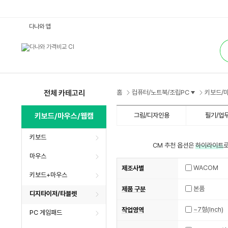
디
다나와 앱
지
타
통
이
합
저/
검
타
색
블
렛
:
다
나
전체 카테고리
홈
컴퓨터/노트북/조립PC
키보드/
와
가
격
키보드/마우스/웹캠
그림/디자인용
필기/업
비
교
키보드
CM 추천 옵션은
하이라이트
로
마우스
WACOM
제조사별
키보드+마우스
본품
제품 구분
디지타이저/타블렛
~7형(Inch)
작업영역
PC 게임패드