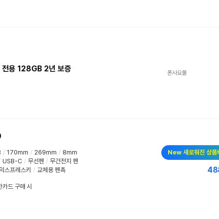
 전용 128GB 2년 보증
폰사요몰
0
B
/
170mm
/
269mm
/
8mm
New 새로워진 상품
/
USB-C
/
무선펜
/
무건전지 펜
48
익스프레스키
/
교체용 펜촉
신한카드 구매 시