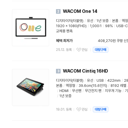
WACOM One 14
2
디지타이저(타블렛)
/
유선
/
1년 보증
/
본품
/
액정
1920 x 1080(FHD)
/
1,000:1
/
98%
/
USB-C
교체용 펜촉
혜택 최저가
408,270원 쿠팡 
와우할인가
25.12. 등록
관심
대량구매
WACOM Cintiq 16HD
3
디지타이저(타블렛)
/
유선
/
USB
/
422mm
/
2
본품
/
액정형
/
39.6cm(15.6인치)
/
8192 레벨
/
HDMI
/
무선펜
/
무건전지 펜
/
지우개 기능
/
기
/
1년 보증
19.01. 등록
관심
대량구매