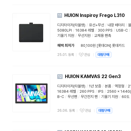
HUION Inspiroy Frego L310
11
디지타이저(타블렛)
/
유선+무선
/
내장 배터리
/
5080LPI
/
16384 레벨
/
300 PPS
/
USB-C
/
기울기 지원
/
무선지원
/
교체용 펜촉
혜택 최저가
80,100원 [롯데ON] 롯데카드
25.01. 등록
관심
대량구매
HUION KAMVAS 22 Gen3
12
디지타이저(타블렛)
/
1년 보증
/
본품
/
액정형
/
2
16384 레벨
/
260 PPS
/
IPS
/
2560 x 1440
B-C
/
무선펜
/
무건전지 펜
/
기울기 지원
/
60도
26.06. 등록
관심
대량구매