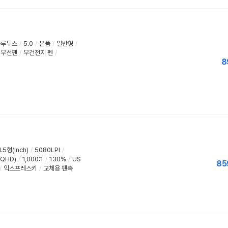
블루투스
/
5.0
/
본품
/
일반형
/
무선펜
/
무건전지 펜
/
8
1.5형(Inch)
/
5080LPI
/
(QHD)
/
1,000:1
/
130%
/
US
85
/
익스프레스키
/
교체용 펜촉