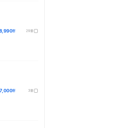
8,990
원
29몰
7,000
원
3몰