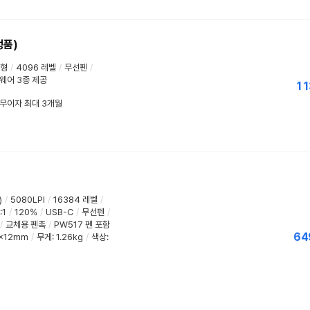
정품)
형
/
4096 레벨
/
무선펜
/
웨어 3종 제공
11
/ 무이자 최대 3개월
)
/
5080LPI
/
16384 레벨
/
:1
/
120%
/
USB-C
/
무선펜
/
/
교체용 펜촉
/
PW517 펜 포함
64
3x12mm
/
무게: 1.26kg
/
색상: