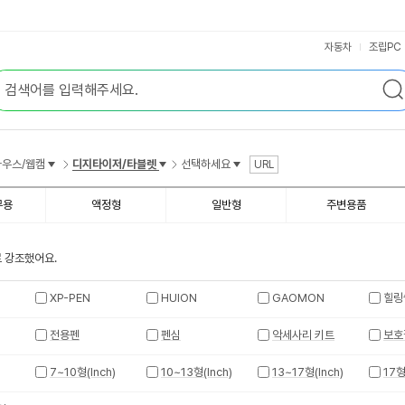
자동차
조립PC
마우스/웹캠
디지타이저/타블렛
선택하세요
URL
무용
액정형
일반형
주변용품
 강조했어요.
XP-PEN
HUION
GAOMON
힐링
전용펜
펜심
악세사리 키트
보호
7~10형(Inch)
10~13형(Inch)
13~17형(Inch)
17형