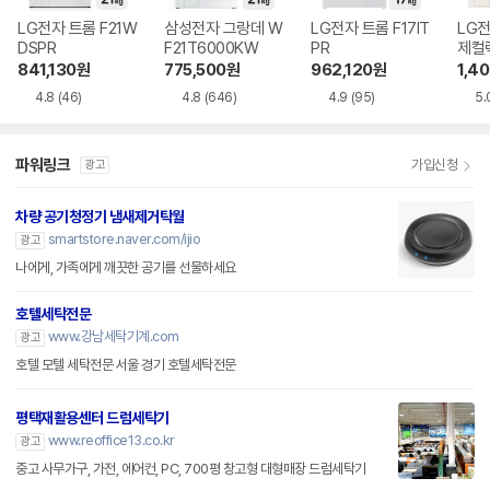
LG전자 트롬 F21W
삼성전자 그랑데 W
LG전자 트롬 F17IT
LG전
DSPR
F21T6000KW
PR
제컬렉
841,130
원
775,500
원
962,120
원
1,4
4.8
(46)
4.8
(646)
4.9
(95)
5.
파워링크
가입신청
광고
차량 공기청정기 냄새제거탁월
smartstore.naver.com/ijio
광고
나에게, 가족에게 깨끗한 공기를 선물하세요
호텔세탁전문
www.강남세탁기계.com
광고
호텔 모텔 세탁전문 서울 경기 호텔세탁전문
평택재활용센터 드럼세탁기
www.reoffice13.co.kr
광고
중고 사무가구, 가전, 에어컨, PC, 700평 창고형 대형매장 드럼세탁기