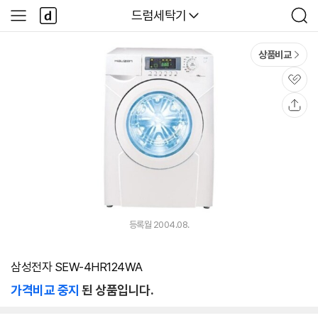
본문 바로가기
다
다나와
드럼세탁기
사
검
나
이
색
와
드
메
메
상품비교
인
뉴
관
심
공
유
등록월 2004.08.
삼성전자 SEW-4HR124WA
가격비교 중지
된 상품입니다.