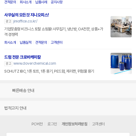
견적문의
회사소개
납품사례
공지사항
사무실의 모든것 지니오피스!
jinioffice.co.kr/
광고
기업맞춤형 비즈니스 토탈 쇼핑몰! 사무집기, 냉난방, OA전문, 상품+가
격 경쟁력
회사소개
납품실적
견적문의
고객센터
드럼 전문 크로바케미칼
www.cloverchemical.com
광고
SCHUTZ IBC, 1톤 토트, 1톤 용기, PE드럼, 제리캔, 위험물 용기
빠른배송 안내
법적고지 안내
PC버전
로그인
개인정보처리방침
고객센터