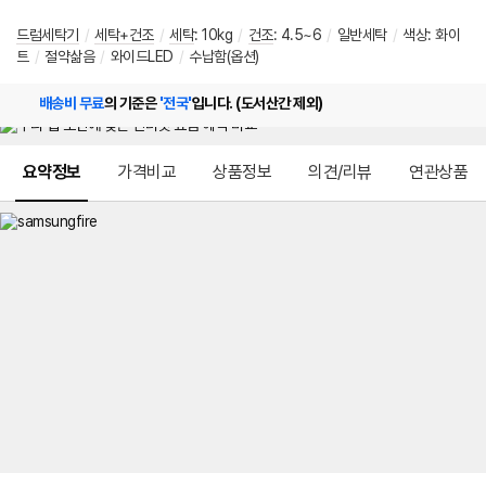
드럼세탁기
/
세탁+건조
/
세탁
:
10kg
/
건조
:
4.5~6
/
일반세탁
/
색상
:
화이
트
/
절약삶음
/
와이드LED
/
수납함(옵션)
배송비 무료
의 기준은
'전국'
입니다. (도서산간 제외)
메뉴 네비게이션
요약정보
가격비교
상품정보
의견/리뷰
연관상품