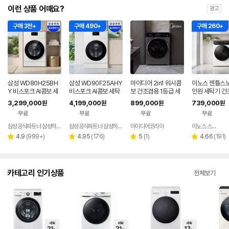
이런 상품 어때요?
광고
구매 3천+
구매 490+
구매 260+
삼성 WD80H25BH
삼성 WD90F25AHY
마이디어 2in1 워시콤
이노스 젠틀스노
Y 비스포크 AI콤보 세
비스포크 AI콤보 세탁
보 건조겸용 1등급 세
인원 세탁기 건
탁25kg 건조18kg 2
25kg 건조18kg 자동
탁건조기 MF210D15
체형 세탁 10kg
3,299,000
4,199,000
899,000
739,000
원
원
원
원
6년형 일체형 1등급
문열림 1등급
0WB/WK-KR (세탁 1
7kg 방문설치
무료
무료
무료
무료
5kg, 건조 9kg)
삼성공식파트너 삼성하나로
삼성공식파트너 삼성하나로
마이디어코리아
이노스 스토어
리
리
리
리
4.9
(
999+
)
4.95
(
176
)
5
(
1
)
4.66
(
191
)
별
별
별
별
뷰
뷰
뷰
뷰
점
점
점
점
수
수
수
수
카테고리 인기상품
전체보기