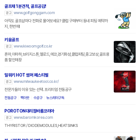
골프채 1분견적, 골프공감!
www.golfgonggam.com
광고
아직도 골프샵마다 전화로 물어보세요? 클럽 구매부터 동네 피팅 예약까
지, 한번에!
키움골프
www.kiwoomgolf.co.kr
광고
혼마,야마하,브리지스톤,엘로드,에코,경기화성,클럽피팅,중고보상,골프용
품 할인매장
밀워키 HOT 썸머 페스티벌
www.milwaukeetool.co.kr/
광고
전문가들의 이유 있는 선택. 프리미엄 전동공구
전동공구
팩아웃
수공구
뉴스레터구독
POROTON대리점바롬코리아
www.baromkorea.com
광고
THYRISTOR / DIODEMODULES,HEATSINKS