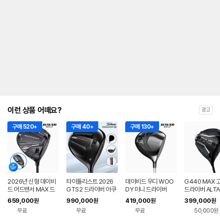
이런 상품 어때요?
광고
구매 520+
구매 40+
구매 130+
2026년 신형 데이비
타이틀리스트 2026
데이비드 우디 WOO
G440 MAX 
드 어드밴서 MAX 드
GTS2 드라이버 아쿠
DY 미니 드라이버
드라이버 ALTA 
라이버
쉬네트코리아
BLUE
659,000
990,000
419,000
399,000
원
원
원
원
무료
무료
무료
50,000원