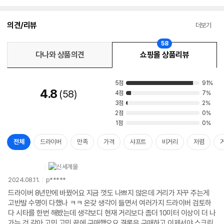
의견/리뷰
더보기
58
다나와 상품의견
쇼핑몰 상품리뷰
5점
91%
4.8
58
4점
7%
3점
2%
2점
0%
1점
0%
전체
드라이버
만족
가격
샤프트
비거리
저렴
2024.08.11.
p*****
드라이버 8년만에 바꿨어요 지금 껏도 나쁘지 않은데 거리가 자꾸 주는게
고반발 수명이 다했나 ㅋㅋ 온갖 생각이 들면서 여러가지 드라이버 검토하
다 시타를 한번 해봤는데 생각보디 현재 거리보다 좀더 10미터 이상이 더 나
가는 것 같아 고민 고민 끝에 구매했오요 결론은 구매하고 이제서야 스크린