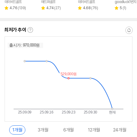
데이비드골프
애드파골프
데이비드골프
goodluck1번지
네이버
페이
리
리
리
리
4.76
(
139
)
4.74
(
27
)
4.68
(
76
)
5
(
1
)
별
별
별
별
뷰
뷰
뷰
뷰
점
점
점
점
수
수
수
수
최저가 추이
최
알
저
림
가
받
추
는
이
중
란?
1개월
3개월
6개월
12개월
24개월