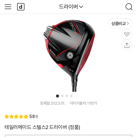
본문 바로가기
다
다나와
드라이버
사
검
나
이
색
와
드
메
메
상품비교
인
뉴
관
심
공
유
1
2
3
4
유
튜
등록월 2023.01.
이미지출처: 11번가
브
동
리
58
개
영
별
4.
뷰
상
점
9
테일러메이드 스텔스2 드라이버 (정품)