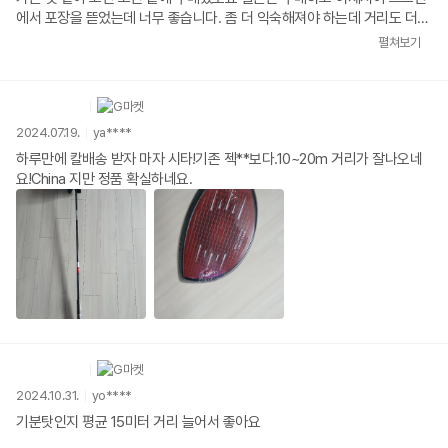
에서 포장을 뜯었는데 너무 좋습니다. 좀 더 익숙해져야 하는데 거리도 더
나가고 안정적이에요 7년 동안 얼마나 많은 기술이 더 해졌겠오요 ㅎㅎ 드
펼쳐보기
라이버 스탓으로 우드 유틸 아이언 까지 모조리 바꾸려구여
2024.07.19.
ya****
하루만에 칼배송 받자 마자 시타!기존 젝**보다.10~20m 거리가 잘나오네
요!China 지만 정품 확실하네요.
2024.10.31.
yo****
기분탓인지 평균 15미터 거리 늘어서 좋아요