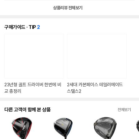
상품리뷰 전체보기
개
구매가이드 · TIP
2
의
콘
텐
츠
가
있
습
니
다.
23년형 골프 드라이버 한번에 비
2세대 카본페이스 테일러메이드
교 총정리
스텔스2
다른 고객이 함께 본 상품
전체보기