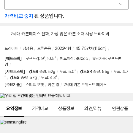
옵
션
가격비교 중지
된 상품입니다.
선
택
2세대 카본페이스 진화, 가장 많은 카본 소재 사용 드라이버
드라이버
/
남성용
/
오른손용
/
2023년형
/
45.75인치(116cm)
/
[헤드스펙]
로프트각
:
9˚
,
10.5˚
/
헤드체적
:
460cc
/
튜닝기능
:
로프트변
경
/
[샤프트스펙]
강도R
중량
:
52g
/
토크
:
5.0˚
/
강도SR
중량
:
55g
/
토크
:
4.7
˚
/
강도S
중량
:
57g
/
토크
:
4.3˚
/
[주요기술]
스피드 포켓
/
카본 링
/
2세대 카본 트위스트 페이스
메뉴 네비게이션
요약정보
가격비교
상품정보
의견/리뷰
연관상품