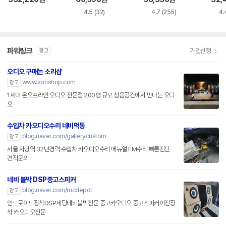
4.5
(32)
4.7
(255)
4.
파워링크
가입신청
광고
오디오 구매는 소리샵
www.sorishop.com
광고
1세대 온오프라인 오디오 전문점 200평 규모 청음공간에서 만나는 오디
오
수입차 카오디오수리 네비먹통
blog.naver.com/gallerycustom
광고
서울 사당역 32년경력 수입차 카오디오수리 메뉴얼 FM수리 빠른진단
견적문의
네비 블박 DSP중고스피커
blog.naver.com/mcdepot
광고
안드로이드장착DSP세팅네비블박전문 중고카오디오 중고스피커이전장
착 카오디오전문