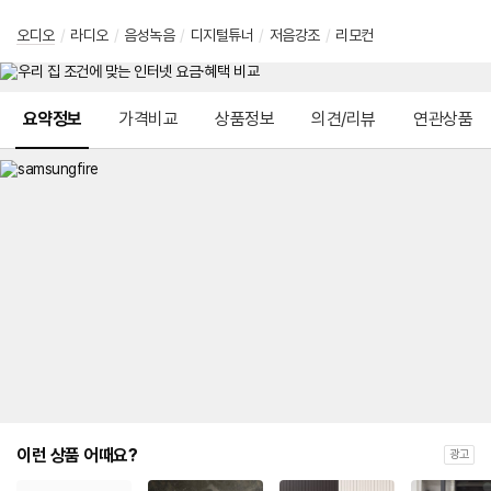
오디오
/
라디오
/
음성녹음
/
디지털튜너
/
저음강조
/
리모컨
메뉴 네비게이션
요약정보
가격비교
상품정보
의견/리뷰
연관상품
이런 상품 어때요?
광고