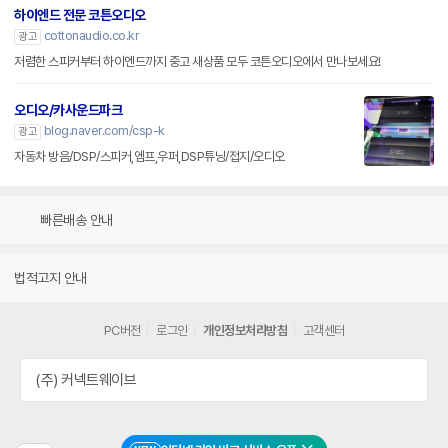
하이엔드 전문 코튼오디오
cottonaudio.co.kr
광고
저렴한 스피커부터 하이엔드까지 중고 새상품 모두 코튼오디오에서 만나보세요!
오디오/카사운드파크
blog.naver.com/csp-k
광고
자동차 방음/DSP/스피커,엠프,우퍼,DSP튜닝/접지/오디오
빠른배송 안내
법적고지 안내
PC버전
로그인
개인정보처리방침
고객센터
(주) 커넥트웨이브