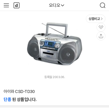
본문 바로가기
다
다나와
오디오
사
검
나
이
색
와
드
메
메
상품비교
인
뉴
관
심
공
유
등록월 2003.06.
아이와 CSD-TD30
단종
된 상품입니다.