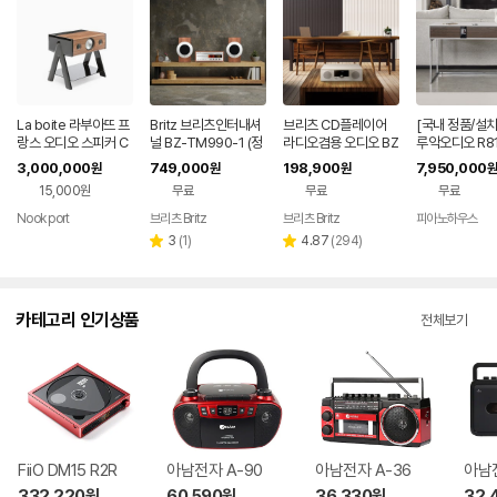
La boite 라부아뜨 프
Britz 브리츠인터내셔
브리츠 CD플레이어
[국내 정품/설
랑스 오디오 스피커 C
널 BZ-TM990-1 (정
라디오겸용 오디오 BZ
루악오디오 R81
UBE 2.1/WOODY
품)
-T8500 Plus
인원 블루투스 
3,000,000
749,000
198,900
7,950,000
원
원
원
원
15,000원
무료
무료
무료
Nook port
브리츠 Britz
브리츠 Britz
피아노하우스
리
리
3
(
1
)
4.87
(
294
)
별
별
뷰
뷰
점
점
수
수
카테고리 인기상품
전체보기
FiiO DM15 R2R
아남전자 A-90
아남전자 A-36
아남전
332,220
원
60,590
원
36,330
원
32,