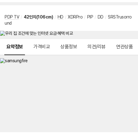
PDP TV
/
42인치(106cm)
/
HD
/
XDRPro
/
PIP
/
DD
/
SRSTrusorro
und
메뉴 네비게이션
요약정보
가격비교
상품정보
의견/리뷰
연관상품