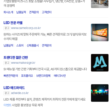
기업맞춤형 비즈니스 토탈 쇼핑몰! 사무집기, 냉난방, OA전문, 상품+가
격 경쟁력
회사소개
납품실적
견적문의
고객센터
LED 전문 카멜
www.camelcorp.co.kr
광고
원하는 사이즈에 맞춰 주문제작 가능, 빠른 견적문의로 크기/설치/유지보
수까지 해결
납품실적
스토어
신제품출시
견적문의
트렌디한 젊은 간판
www.makesign.kr
광고
SI 매뉴얼 기반 간판 기획부터 전국 시공, AS까지 원스톱으로 제공합니다
빠른견적문의
포트폴리오
브랜드와함께
메이크사인
LED 애드와이드
adwide.co.kr
광고
LED 제품 추천부터 설치, 콘텐츠 제작까지 최적의 전문가에게 맡기세요
이벤트
사업장 홍보영상 무료 제작