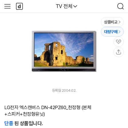
본문 바로가기
다
다나와
TV 전체
사
검
나
이
색
와
드
메
메
상품비교
인
뉴
대량구매
관
심
공
유
등록월 2004.02.
LG전자 엑스캔버스 DN-42PZ60_천정형 (본체
+스피커+천정형유닛)
단종
된 상품입니다.