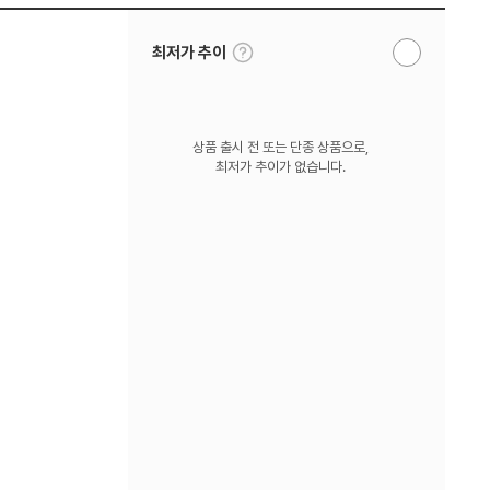
툴
최저가 추이
알
팁
림
보
받
기
기
상품 출시 전 또는 단종 상품으로,
최저가 추이가 없습니다.