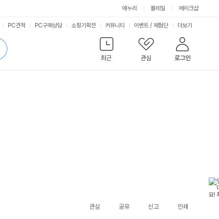
에누리
몰테일
메이크샵
서
PC견적
PC구매상담
쇼핑기획전
커뮤니티
이벤트
/
체험단
더보기
비
검
색
최근
관심
로그인
스
관심
공유
신고
인쇄