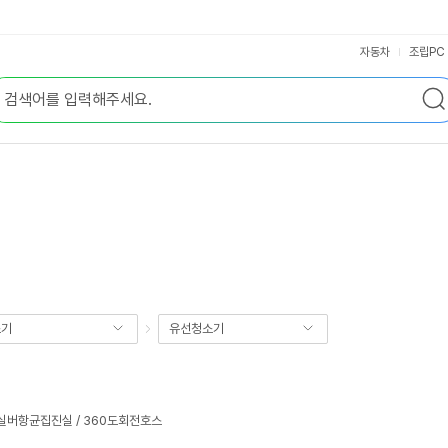
자동차
조립PC
소기
유선청소기
실버항균집진실 / 360도회전호스