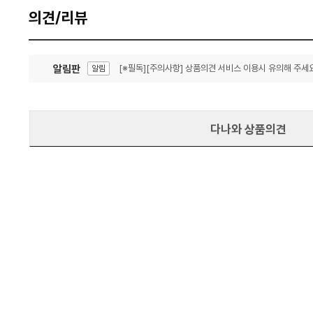
의견/리뷰
알림판
[※필독][주의사항] 상품의견 서비스 이용시 유의해 주세요
알림
잦은 오류, PC속도 잡자! PC안정화 위해 이건 꼭!
알림
다나와 상품의견