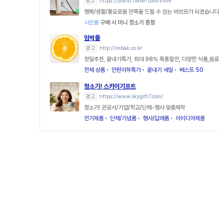
광고
https://brand.naver.com/vivre
행복/생활/풍요로움 만족을 드릴 수 있는 비브르가 되겠습니다
사은품
구매 시 미니 청소기 증정
임박몰
광고
http://imbak.co.kr
핫딜추천, 끝내기특가, 최대 98% 폭풍할인, 다양한 식품,음료
전체 상품
만원이하특가
끝내기 세일
베스트 50
청소기! 스카이기프트
광고
https://www.skygift7.com/
청소기! 관공서/기업/학교/단체-행사 맞춤제작
인기제품
단체/기념품
행사/답례품
아이디어제품