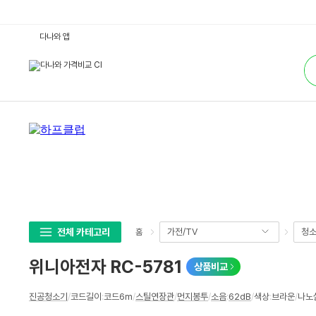
위
다나와 앱
니
아
통
전
합
자
검
R
색
C
-
5
7
8
1
:
다
나
와
가
격
비
교
전체 카테고리
가전/TV
청
홈
위니아전자 RC-5781
상품비교
상
진공청소기
/
코드길이
:
코드6m
/
스틸연장관
/
먼지봉투
/
소음
:
62dB
/
색상
:
브라운
/
나노
세
스