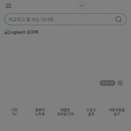
본문 바로가기
다
서
메
나
비
뉴
와
검
스
검색
색
더
어
보
를
기
입
력
해
주
세
요
배
페
7
/16
너
이
전
자
섹션 카테고리
지
체
동
보
롤
기
링
가전
컴퓨터
태블릿
스포츠
자동차용품
멈
TV
노트북
모바일·디카
골프
공구
춤