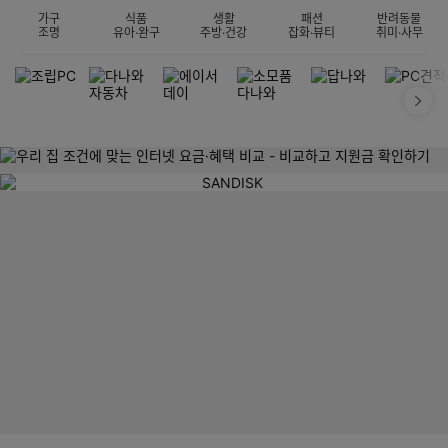
가구
식품
생활
패션
반려동물
조명
유아·완구
주방·건강
잡화·뷰티
취미·사무