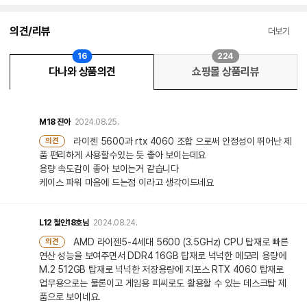
의견/리뷰
더보기
16
224
다나와 상품의견
쇼핑몰 상품리뷰
M18
진아
2024.08.25.
라이젠 5600과 rtx 4060 조합 으로써 안정성이 뛰어난 제
의견
품 편리하게 사용할수있는 듯 좋아 보이는데요
용량 속도감이 좋아 보이는거 같습니다
케이스 파워 마음에 드는점 이라고 생각이드네요
L12
철인18호님
2024.08.24.
AMD 라이젠5-4세대 5600 (3.5GHz) CPU 탑재로 빠른
의견
연산 성능을 보여주면서 DDR4 16GB 탑재로 넉넉한 메모리 용량에
M.2 512GB 탑재로 넉넉한 저장용량에 지포스 RTX 4060 탑재로
업무용으로는 물론이고 게임용 피씨로도 활용할 수 있는 데스크탑 제
품으로 보이네요.