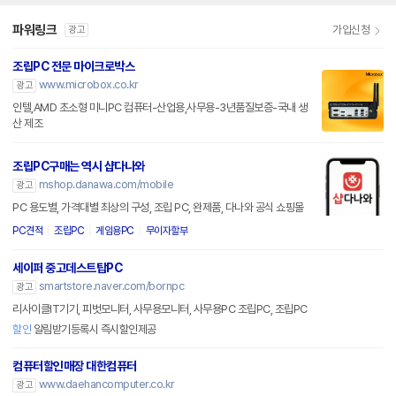
파워링크
가입신청
광고
조립PC 전문 마이크로박스
www.microbox.co.kr
광고
인텔,AMD 초소형 미니PC 컴퓨터-산업용,사무용-3년품질보증-국내 생
산 제조
조립PC구매는 역시 샵다나와
mshop.danawa.com/mobile
광고
PC 용도별, 가격대별 최상의 구성, 조립 PC, 완제품, 다나와 공식 쇼핑몰
PC견적
조립PC
게임용PC
무이자할부
세이퍼 중고데스트탑PC
smartstore.naver.com/bornpc
광고
리사이클IT기기, 피벗모니터, 사무용모니터, 사무용PC 조립PC, 조립PC
할인
알림받기등록시 즉시할인제공
컴퓨터할인매장 대한컴퓨터
www.daehancomputer.co.kr
광고