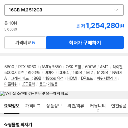
16GB, M.2 512GB
옵
션
선
롯데ON
1,254,280
최저
원
택
5,000원
최저가 구매하기
가격비교
5
5600
/
RTX 5060
/
(AMD) B550
/
OS미포함
/
600W
/
AMD
/
라이젠
5000시리즈
/
라이젠5
/
버미어
/
DDR4
/
16GB
/
M.2
/
512GB
/
NVIDI
A
/
그래픽 메모리
:
8GB
/
1Gbps 유선
/
HDMI
/
DP포트
/
파워서플라이
/
미들타워
/
LED쿨러
/
용도
:
게임용
메뉴 네비게이션
요약정보
가격비교
상품정보
의견/리뷰
커뮤니티
연관상품
2
쇼핑몰별 최저가