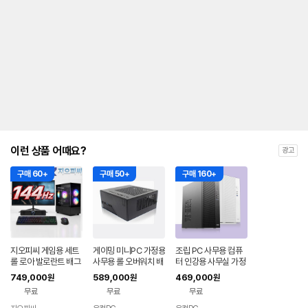
이런 상품 어때요?
광고
구매 60+
구매 50+
구매 160+
지오피씨 게임용 세트
게이밍 미니PC 가정용
조립 PC 사무용 컴퓨
롤 로아 발로란트 배그
사무용 롤 오버워치 배
터 인강용 사무실 가정
디아 와우 조립컴 컴퓨
그 게임도 되는 초소형
용 데스크탑 오피스 엑
749,000
589,000
469,000
원
원
원
터 풀세트 01
조립 컴퓨터 기본형A
셀 캐드 본체 가성비형
무료
무료
무료
A