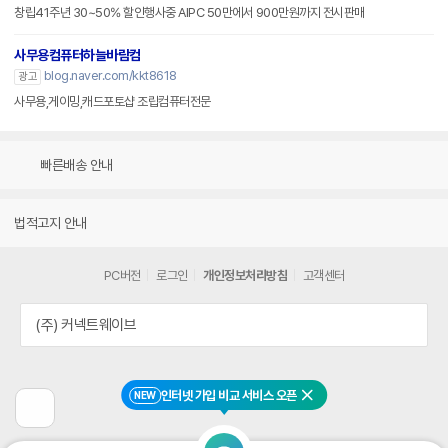
창립41주년 30~50% 할인행사중 AIPC 50만에서 900만원까지 전시판매
사무용컴퓨터하늘바람컴
blog.naver.com/kkt8618
광고
사무용,게이밍,캐드포토샵 조립컴퓨터전문
빠른배송 안내
법적고지 안내
PC버전
로그인
개인정보처리방침
고객센터
(주) 커넥트웨이브
인터넷 가입 비교 서비스 오픈
NEW
닫기
이
전
페