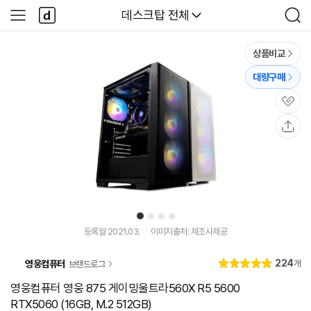
본문 바로가기
다
다나와
데스크탑 전체
사
검
나
이
색
와
드
메
메
상품비교
인
뉴
대량구매
관
심
공
유
1
2
3
4
등록월 2021.03.
이미지출처: 제조사제공
리
224
영웅컴퓨터
개
브랜드로그
별
4.
뷰
점
8
영웅컴퓨터 영웅 875 게이밍울트라560X R5 5600
RTX5060 (16GB, M.2 512GB)