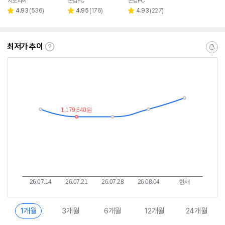
지오피씨
온컴PC
온컴PC
리
리
리
4.93
(
536
)
4.95
(
176
)
4.93
(
227
)
별
별
별
뷰
뷰
뷰
점
점
점
수
수
수
최저가 추이
최
알
저
림
가
받
추
는
이
중
란?
1개월
3개월
6개월
12개월
24개월