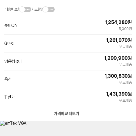
배송비포함
카드할인
1,254,280
원
롯데ON
5,000원
1,261,070
원
G마켓
무료배송
1,299,900
원
영웅컴퓨터
네
무료배송
이
버
1,300,830
원
페
옥션
이
무료배송
1,431,390
원
11번가
빠른배송
무료배송
가격비교 더보기