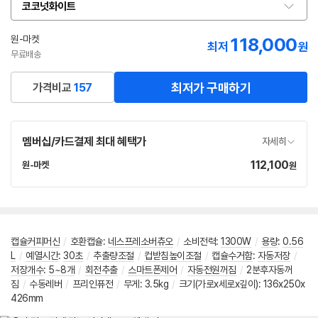
코코넛화이트
옵
션
선
원-마켓
118,000
네
최저
원
택
이
무료배송
버
페
최저가 구매하기
가격비교
157
이
멤버십/카드결제 최대 혜택가
자세히
112,100
가
원-마켓
원
네
격
이
버
페
이
캡슐커피머신
/
호환캡슐
:
네스프레소버츄오
/
소비전력
:
1300W
/
용량
:
0.56
L
/
예열시간
:
30초
/
추출량조절
/
컵받침높이조절
/
캡슐수거함
:
자동저장
/
저장개수
:
5~8개
/
회전추출
/
스마트폰제어
/
자동전원꺼짐
/
2분후자동꺼
짐
/
수동레버
/
프리인퓨전
/
무게: 3.5kg
/
크기(가로x세로x깊이): 136x250x
426mm