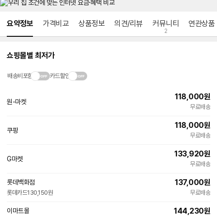
메뉴 네비게이션
요약정보
가격비교
상품정보
의견/리뷰
커뮤니티
연관상품
2
쇼핑몰별 최저가
배송비포함
카드할인
118,000
원
원-마켓
네
무료배송
이
버
118,000
원
페
쿠팡
빠른배송
이
무료배송
133,920
원
G마켓
빠른배송
무료배송
137,000
원
롯데백화점
롯데카드
130,150원
무료배송
144,230
원
이마트몰