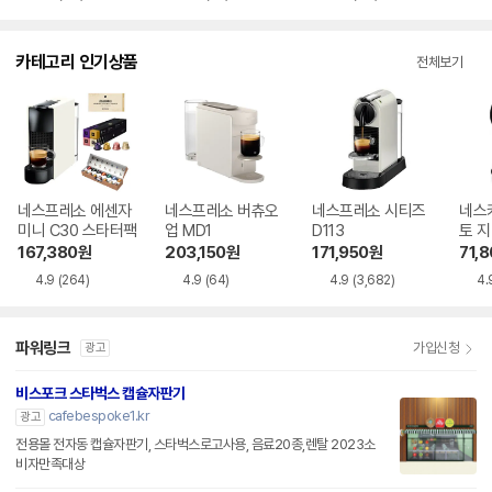
카테고리 인기상품
전체보기
네스프레소 에센자
네스프레소 버츄오
네스프레소 시티즈
네스
미니 C30 스타터팩
업 MD1
D113
토 
167,380
원
203,150
원
171,950
원
71,
4.9
(264)
4.9
(64)
4.9
(3,682)
4.
파워링크
가입신청
광고
비스포크 스타벅스 캡슐자판기
cafebespoke1.kr
광고
전용몰 전자동 캡슐자판기, 스타벅스로고사용, 음료20종,렌탈 2023소
비자만족대상