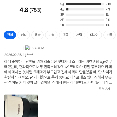
5점
91%
4.8
783
4점
7%
3점
1%
2점
0%
1점
1%
전체
커피
캡슐
가격
만족
저렴
디자인
선물
2026.02.25.
jj****
라떼 좋아하는 남편을 위해 캡슐머신 찾다가 네스프레소 버츄오팝 cgv2 구
매했는데, 결과적으로 너무 만족스러워요. ✔️ 크레마가 정말 풍부해요 카페
에서 마시는 것처럼 크레마가 부드럽고 진해서 라떼 만들었을 때, 맛 차이가
확실히 느껴져요. ✔️ 라떼용으로 특히 좋아요 에스프레소 맛이 진해서 우유
랑 섞어도 커피 맛이 살아있어요. 집에서 만든 라떼인데도 카페 퀄리티라 남
편 만족도가 엄청 높아요. ✔️ 사용법 간단 & 빠른 추출 캡슐 넣고 버튼만 누
펼쳐보기
르면 끝이라 아침에 바쁠 때도 부담 없어요. 예열도 빠르고 세척도 편해서
꾸준히 쓰게 되네요. ✔️ 디자인 예쁨 + 사이즈 컴팩트 주방에 놔두니 인테리
어 효과도 있고 자리 많이 차지하지 않아서 좋아요. 총평 라떼 좋아하는 집
이라면 정말 추천해요. 집에서도 간편하게 카페 느낌 낼 수 있어서 삶의 만
족도가 올라간 느낌이에요 ☕✨ 남편 선물용, 집들이 선물로도 좋은 제품 같