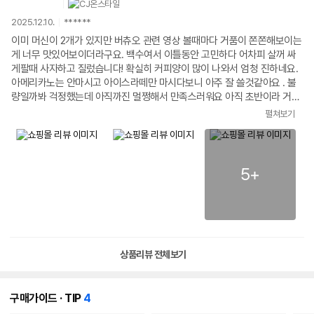
2025.12.10.
******
이미 머신이 2개가 있지만 버츄오 관련 영상 볼때마다 거품이 쫀쫀해보이는
게 너무 맛있어보이더라구요. 백수여서 이틀동안 고민하다 어차피 살꺼 싸
게팔때 사자하고 질렀습니다! 확실히 커피양이 많이 나와서 엄청 진하네요.
아메리카노는 안마시고 아이스라떼만 마시다보니 아주 잘 쓸것같아요 . 불
량일까봐 걱정했는데 아직까진 멀쩡해서 만족스러워요 아직 초반이라 거품
이 좀 깨지는 느낌이긴하지만 여러후기 보니까 버츄오는 쓰면 쓸수록 거품
펼쳐보기
이 더 쫀쫀해진다고 하더라구요. 다른 머신 사용할때 항상 캡슐 내리기전후
로 청소용으로 물 한번씩 내리는데 버츄오도 그렇게 해야겠어요. 커피내리
고 물 흘려보니 커피물이 나오네요.
5+
상품리뷰 전체보기
개
구매가이드 · TIP
4
의