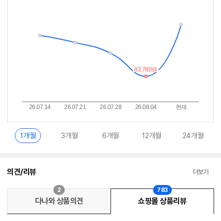
추
는
이
중
란?
1개월
3개월
6개월
12개월
24개월
의견/리뷰
더보기
2
783
다나와 상품의견
쇼핑몰 상품리뷰