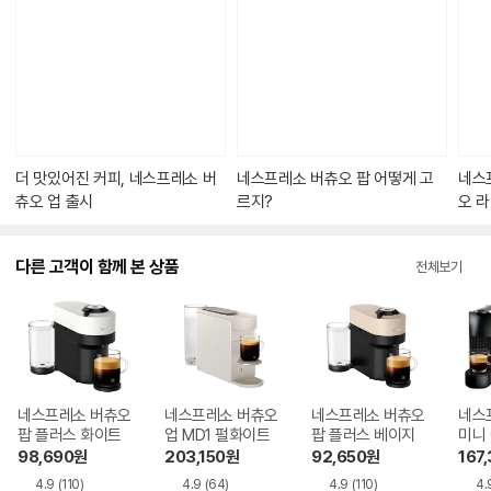
콘
텐
츠
가
있
습
니
다.
더 맛있어진 커피, 네스프레소 버
네스프레소 버츄오 팝 어떻게 고
네스
츄오 업 출시
르지?
오 라
다른 고객이 함께 본 상품
전체보기
네스프레소 버츄오
네스프레소 버츄오
네스프레소 버츄오
네스
팝 플러스 화이트
업 MD1 펄화이트
팝 플러스 베이지
미니 
98,690
원
203,150
원
92,650
원
167
4.9
(110)
4.9
(64)
4.9
(110)
4.