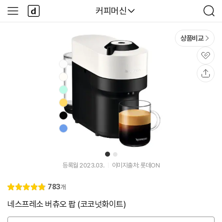
본문 바로가기
다
다나와
커피머신
사
검
나
이
색
와
드
메
메
상품비교
인
뉴
관
심
공
유
1
2
등록월 2023.03.
이미지출처: 롯데ON
리
783
개
별
4.
뷰
점
9
네스프레소 버츄오 팝 (코코넛화이트)