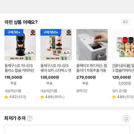
이런 상품 어때요?
광고
구매 50+
구매 550+
돌체구스토 지니오S
돌체구스토 지니오S
블랙리꼬 파드머신: 뜸
[일리공식몰] 일
플러스 캡슐 커피머신
쉐어 모카 스타벅스 앳
들이기 자동추출 자동
3 캡슐커피머신
+ 캡슐 2박스 증정
홈 팩 캡슐 커피머신 외
청소
트(웰컴캡슐 미포
119,000
139,000
279,000
129,000
원
원
원
원
2종 + 캡슐 2박스 추
세척제 교환 쿠폰
무료
무료
무료
3,000원
가 증정
리 공식몰 할인
네슬레공식몰
네슬레공식몰
블랙리꼬
일리 공식몰
네이버
네이버
네이버
페이
페이
페이
리
리
리
4.82
(
433
)
4.89
(
999+
)
4.86
(
529
)
별
별
별
뷰
뷰
뷰
점
점
점
수
수
수
최저가 추이
최
알
저
림
가
받