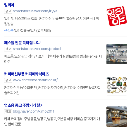
일리야
smartstore.naver.com/illyya
광고
일리 및 네스프레소 캡슐 , 커피머신 믿을 만한 홈쇼핑 /4시이전 국내 당
일발송
신상품
일리캡슐 균일가(일부제외)
페스툴 전문 특약점 LXJ
smartstore.naver.com/protool
광고
페스툴/도장 판금 장비/사포/퍼티/차체수리 실란트/방음 방청/Henkel 대
리점
커피머신부품 커피메카닉파츠
www.coffeemechanic.co.kr/
광고
커피머신부품/수입/판매, 커피머신자가수리, 커피머신수리/판매/설치캡
슐커피머신
업소용 중고 주방기기 철거
blog.naver.com/kimo2011
광고
카페 커피장비 주방용품,냉장고,냉동고,오븐등 식당 커피숍 중고기기 매
입 판매 전문