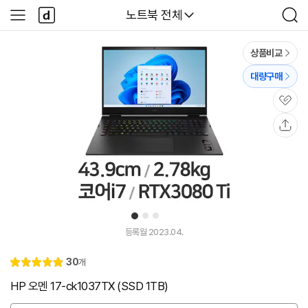
본문 바로가기
다
다나와
노트북 전체
사
검
나
이
색
와
드
메
메
상품비교
인
뉴
대량구매
관
심
공
유
1
2
3
유
튜
등록월 2023.04.
브
동
리
30
개
영
별
5.
뷰
상
점
0
HP 오멘 17-ck1037TX (SSD 1TB)