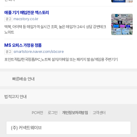
애플 기기 매입전문 맥스토리
macstory.co.kr
광고
맥북, 아이맥 등 매입가격 실시간 조회, 높은 매입가! 24시 상담 강변테크
노마트
MS 오피스 가정용 정품
smartstore.naver.com/sbcore
광고
포인트적립/한국정품/PC,노트북 설치/이메일 또는 패키지 발송/게임용 주변기기
빠른배송 안내
법적고지 안내
PC버전
로그인
개인정보처리방침
고객센터
(주) 커넥트웨이브