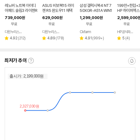
레노버 노트북 아이디
ASUS 비보북15 라이
삼성 갤럭시북4 NT7
199만+한컴+3
어패드 슬림3 라이젠R
젠 R5 윈도우11 재택
50XGR-A51A WIN1
HP 하이퍼엑스 
5 8GB 256GB 윈도
근무 싼 노트북
1 FPP(버젼UP설치)
6 AI7 450 R
739,000
629,000
1,299,000
2,599,000
원
원
원
우11
업무용 학생용 사무용
0 게이밍 노트
무료
무료
무료
무료
노트북 문스톤그레이
다원누리스토어
다원누리스토어
Ckfarm
HP공식파트너 이텍컴퓨터
네이버
네이버
네이버
페이
페이
페이
리
리
리
리
4.92
(
212
)
4.89
(
178
)
4.91
(
999+
)
5
(
4
)
별
별
별
별
뷰
뷰
뷰
뷰
점
점
점
점
수
수
수
수
최저가 추이
최
알
저
림
가
받
추
는
이
중
란?