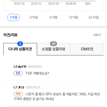
1개월
3개월
6개월
12개월
24개월
의견/리뷰
더보기
2
30
다나와 상품의견
쇼핑몰 상품리뷰
CM추천
L2
aly216
2026.04.17.
TGP 어떻게도요?
질문
L7
JFLS
2025.03.21.
나온지 좀 됐고 CPU 성능이 좀 아쉽지만 그래도 지금 와선
의견
가격이 괜찮은 것 같기도 하네요