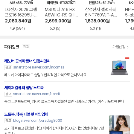
LG전자 2026 그램
MSI 벡터 A16 HX
삼성전자 갤럭시북
HP 
프로16 16Z95U-G
A8WHG-R9 QHD
6 NT760VJT-A51
5-g
S5WK
+
A
2,080,840
원
2,699,000
원
1,838,000
원
1,7
4.9
(584)
5.0
(5)
5.0
(11)
4.
파워링크
가입신청
광고
레노버 공식파트너 인컴씨앤씨
smartstore.naver.com/incomss
광고
레노버 아이디어패드 슬림3, 합리적인 가격으로 만나보세요
세이퍼컴퓨터 랩탑 노트북
smartstore.naver.com/bornit
광고
중고 브랜드노트북, 리사이클노트북 차별화된 클린 서비스로 가성비,가심비노트북 판매
노트북,맥북,태블릿 매입업체
blog.naver.com/paladog8030
광고
고가에 빠르고 편안한 매입! 저희가 삽니다!매입O,판매는 안합니다!/17년
된 회사