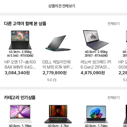
상품의견 전체보기
다른 고객이 함께 본 상품
전체보기
HP 오멘 17-db100
DELL 에일리언웨
레노버 씽크패드 P1
HP 
8AX WIN11 64GB
어 M15 R7A WP0
6 Gen2 21FAS1M1
003
램 SSD 512GB
5KR SSD 1TB
00 리퍼비시
3,084,340
원
2,779,800
원
4,875,080
원
2,2
5.0
(1)
5.
카테고리 인기상품
전체보기