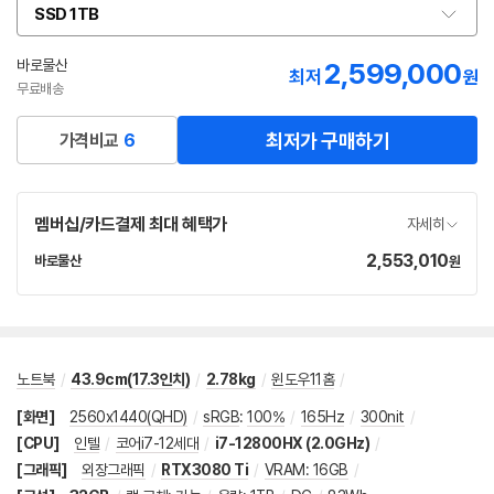
SSD 1TB
옵
션
선
바로물산
2,599,000
네
최저
원
택
이
무료배송
버
페
최저가 구매하기
가격비교
6
이
멤버십/카드결제 최대 혜택가
자세히
2,553,010
가
바로물산
원
네
격
이
버
페
이
노트북
/
43.9cm(17.3인치)
/
2.78kg
/
윈도우11홈
/
[화면]
2560x1440(QHD)
/
sRGB
:
100%
/
165Hz
/
300nit
/
[CPU]
인텔
/
코어i7-12세대
/
i7-12800HX (2.0GHz)
/
[그래픽]
외장그래픽
/
RTX3080 Ti
/
VRAM: 16GB
/