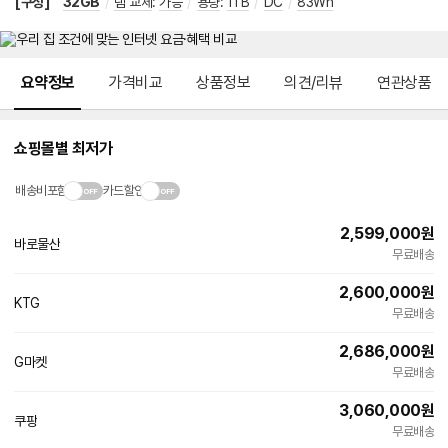
[구성]
32GB
/
램 교체
:
가능
/
용량
:
1TB
/
DC
/
83Wh
메뉴 네비게이션
요약정보
가격비교
상품정보
의견/리뷰
연관상품
쇼핑몰별 최저가
배송비포함
카드할인
2,599,000
원
바로물산
네
무료배송
이
버
2,600,000
원
페
KTG
이
무료배송
2,686,000
원
G마켓
무료배송
3,060,000
원
쿠팡
무료배송