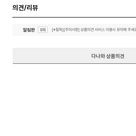
의견/리뷰
알림판
[※필독][주의사항] 상품의견 서비스 이용시 유의해 주세요
알림
잦은 오류, PC속도 잡자! PC안정화 위해 이건 꼭!
알림
다나와 상품의견