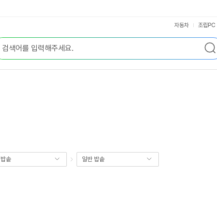
자동차
조립PC
기밥솥
일반 밥솥