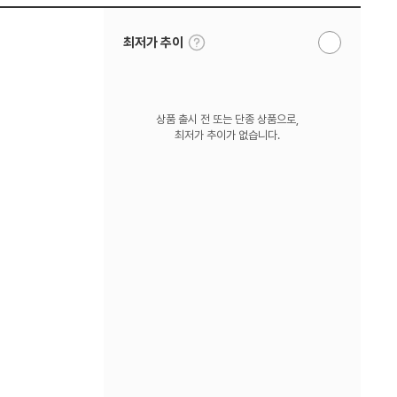
툴
최저가 추이
알
팁
림
보
받
기
기
상품 출시 전 또는 단종 상품으로,
최저가 추이가 없습니다.