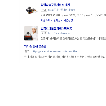
압력밥솥구독서비스 개시
광고
http://디지털아궁이.com
매출상승보장,하루 구독료 6천원; 첫 달 구독료 무료,무료설
제품소개
설치점
시연신청
압력가마솥밥기계스마트쿡
광고
http://smartcook.kr
전통가마솥의원리를 현대적으로재현 한 업소용솥밥기계 밥맛
가마솥 감성 은솥밥
광고
https://smartstore.naver.com/eunsotbab
국내 제조 압력솥과 인덕션 풀세트, 버튼 하나로 완성하는 가마솥 스타일 솥밥