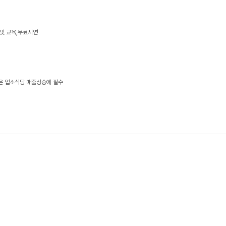
치및 교육,무료시연
은 업소식당 매출상승에 필수