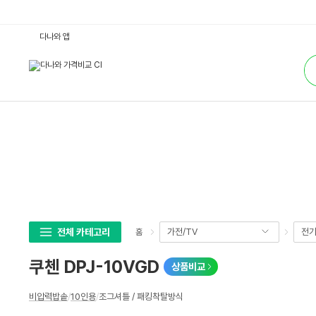
쿠
다나와 앱
첸
D
통
P
합
J
검
-
색
1
0
V
G
D
:
다
나
와
가
격
비
교
전체 카테고리
가전/TV
전
홈
쿠첸 DPJ-10VGD
상품비교
상
비압력밥솥
/
10인용
/
조그셔틀 / 패킹착탈방식
세
스