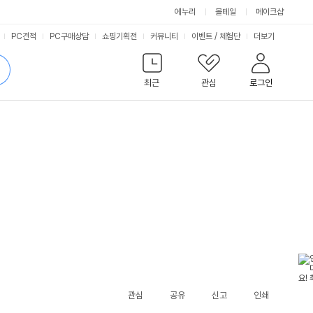
에누리
몰테일
메이크샵
서
PC견적
PC구매상담
쇼핑기획전
커뮤니티
이벤트
/
체험단
더보기
비
검
색
최근
관심
로그인
스
관심
공유
신고
인쇄