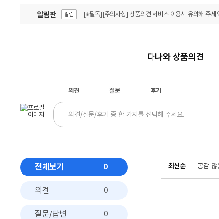
알림판
[※필독][주의사항] 상품의견 서비스 이용시 유의해 주세요
알림
잦은 오류, PC속도 잡자! PC안정화 위해 이건 꼭!
알림
다나와 상품의견
의견
질문
후기
전체보기
최신순
공감 많
0
의견
0
질문/답변
0