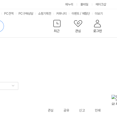
에누리
몰테일
메이크샵
서
PC견적
PC구매상담
쇼핑기획전
커뮤니티
이벤트
/
체험단
더보기
비
검
색
최근
관심
로그인
스
관심
공유
신고
인쇄