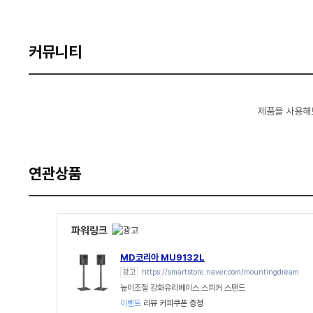
커뮤니티
제품을 사용해
연관상품
파워링크
MD코리아 MU9132L
광고
https://smartstore.naver.com/mountingdream
높이조절 강화유리베이스 스피커 스탠드
이벤트
리뷰 커피쿠폰 증정