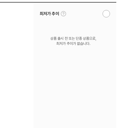
툴
최저가 추이
알
팁
림
보
받
기
기
상품 출시 전 또는 단종 상품으로,
최저가 추이가 없습니다.