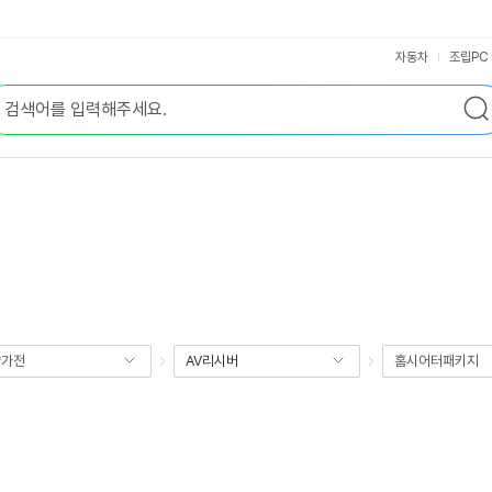
자동차
조립PC
향가전
AV리시버
홈시어터패키지