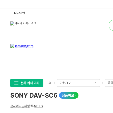
S
다나와 앱
O
N
통
Y
합
D
검
A
색
V
-
S
C
6
:
다
나
와
가
격
비
교
전체 카테고리
가전/TV
음
홈
SONY DAV-SC6
상품비교
상
홈시어터일체형
/
특징
DTS
세
스