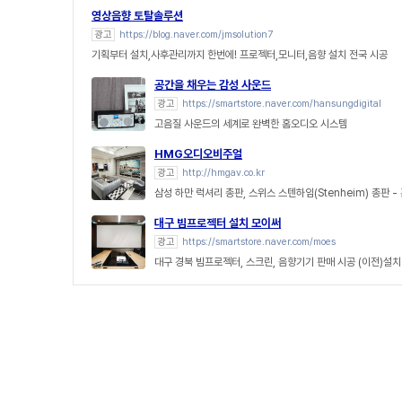
영상음향 토탈솔루션
광고
https://blog.naver.com/jmsolution7
기획부터 설치,사후관리까지 한번에! 프로젝터,모니터,음향 설치 전국 시공
공간을 채우는 감성 사운드
광고
https://smartstore.naver.com/hansungdigital
고음질 사운드의 세계로 완벽한 홈오디오 시스템
HMG오디오비주얼
광고
http://hmgav.co.kr
삼성 하만 럭셔리 총판, 스위스 스텐하임(Stenheim) 총판 
대구 빔프로젝터 설치 모이써
광고
https://smartstore.naver.com/moes
대구 경북 빔프로젝터, 스크린, 음향기기 판매 시공 (이전)설