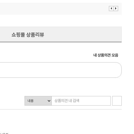
이
다
전
음
보
보
기
기
쇼핑몰 상품리뷰
내 상품의견 모음