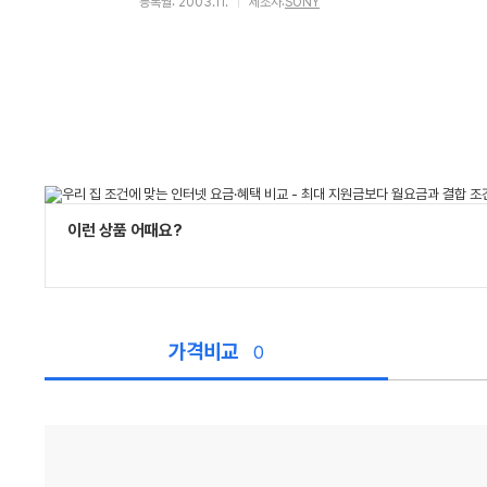
등록월: 2003.11.
제조사:
SONY
이런 상품 어때요?
가격비교
0
가
격
비
교