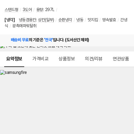
스탠드형
/
3도어
/
용량
:
297L
/
[냉각]
냉동겸용칸
:
상칸(일부)
/
순환냉각
/
냉동
/
맛지킴
/
땅속발효
/
간냉
식
/
광촉매파워탈취
배송비 무료
의 기준은
'전국'
입니다. (도서산간 제외)
메뉴 네비게이션
요약정보
가격비교
상품정보
의견/리뷰
연관상품