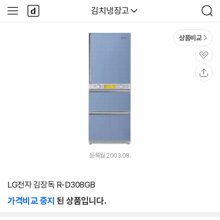
본문 바로가기
다
다나와
김치냉장고
사
검
나
이
색
와
드
메
메
상품비교
인
뉴
관
심
공
유
등록월 2003.08.
LG전자 김장독 R-D308GB
가격비교 중지
된 상품입니다.