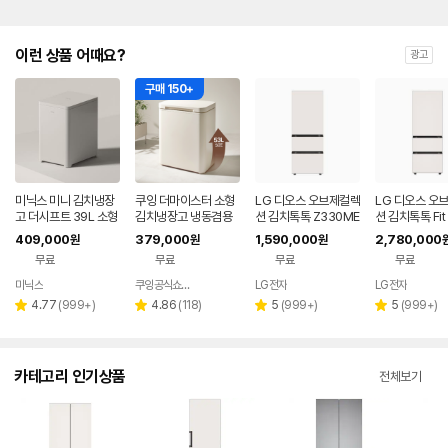
이런 상품 어때요?
광고
구매 150+
미닉스 미니 김치냉장
쿠잉 더마이스터 소형
LG 디오스 오브제컬렉
LG 디오스 오
고 더시프트 39L 소형
김치냉장고 냉동겸용
션 김치톡톡 Z330ME
션 김치톡톡 Fit 
뚜껑형
뚜껑형 발효숙성 K05
EF11
x Z334GBB1
409,000
379,000
1,590,000
2,780,000
원
원
원
5CGGB 그레이지
무료
무료
무료
무료
미닉스
쿠잉공식쇼핑몰
LG전자
LG전자
네이버
페이
리
리
리
리
4.77
(
999+
)
4.86
(
118
)
5
(
999+
)
5
(
999+
)
별
별
별
별
뷰
뷰
뷰
뷰
점
점
점
점
수
수
수
수
카테고리 인기상품
전체보기