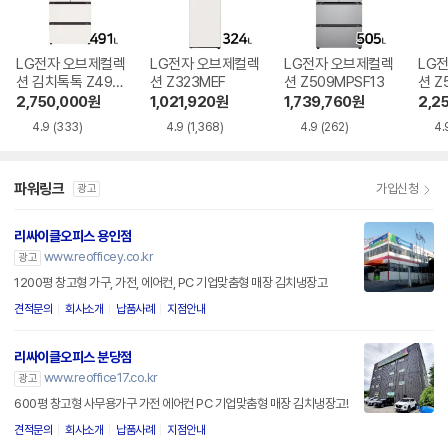
LG전자 오브제컬렉
LG전자 오브제컬렉
LG전자 오브제컬렉
LG
션 김치톡톡 Z490
션 Z323MEF
션 Z509MPSF13
션 Z
MEEF11
2,750,000
원
1,021,920
원
1,739,760
원
2,2
4.9
(333)
4.9
(1,368)
4.9
(262)
4.
파워링크
가입신청
광고
리싸이클오피스 용인점
www.reofficey.co.kr
광고
1200평 창고형 가구, 가전, 에어컨, PC 기업맞춤형 매장 김치냉장고
견적문의
회사소개
납품사례
지점안내
리싸이클오피스 분당점
www.reoffice17.co.kr
광고
600평 창고형 사무용가구 가전 에어컨 PC 기업맞춤형 매장 김치냉장고!
견적문의
회사소개
납품사례
지점안내