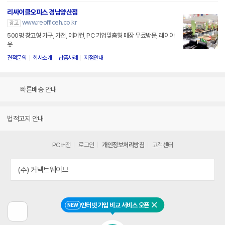
리싸이클오피스 경남양산점
www.reofficeh.co.kr
광고
500평 창고형 가구, 가전, 에어컨, PC 기업맞춤형 매장 무료방문, 레이아
웃
견적문의
회사소개
납품사례
지점안내
빠른배송 안내
법적고지 안내
PC버전
로그인
개인정보처리방침
고객센터
(주) 커넥트웨이브
인터넷 가입 비교 서비스 오픈
NEW
닫기
이
전