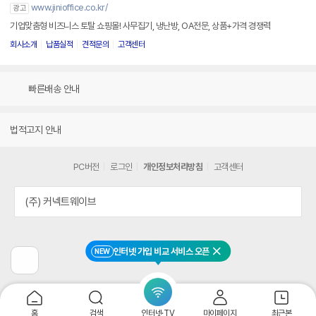
www.jinioffice.co.kr/
광고
기업맞춤형 비즈니스 토탈 쇼핑몰! 사무집기, 냉난방, OA전문, 상품+가격 경쟁력
회사소개
납품실적
견적문의
고객센터
빠른배송 안내
법적고지 안내
PC버전
로그인
개인정보처리방침
고객센터
(주) 커넥트웨이브
인터넷 가입 비교 서비스 오픈
NEW
닫기
이
전
페
이
지
홈
검색
인터넷·TV
마이페이지
최근본
로