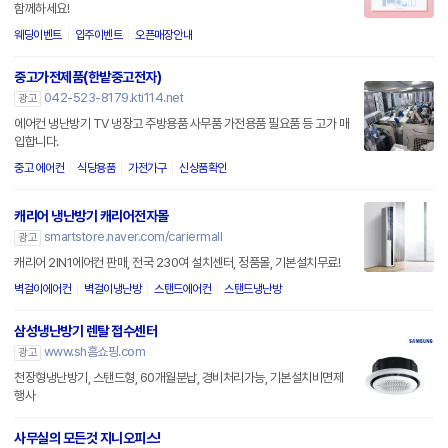
함께하세요!
웨딩이벤트
입주이벤트
오픈매장안내
중고가전제품(한밭중고전자)
042-523-8179.kti114.net
광고
에어컨 냉난방기 TV 냉장고 주방용품 사무품 가전용품 필요품 등 고가 매
입합니다.
중고 에어컨
식당용품
가전가구
신상품확인
캐리어 냉난방기 캐리어전자몰
smartstore.naver.com/cariermall
광고
캐리어 2IN1에어컨 판매, 전국 230여 설치센터, 정품몰, 기본설치무료!
벽걸이에어컨
벽걸이냉난방
스탠드에어컨
스탠드냉난방
삼성냉난방기 렌탈 접수센터
www.sh홈쇼핑.com
광고
천장형냉난방기, 스탠드형, 60개월분납, 경비처리가능, 기본설치비면제
행사
사무실의 모든것 지니오피스!