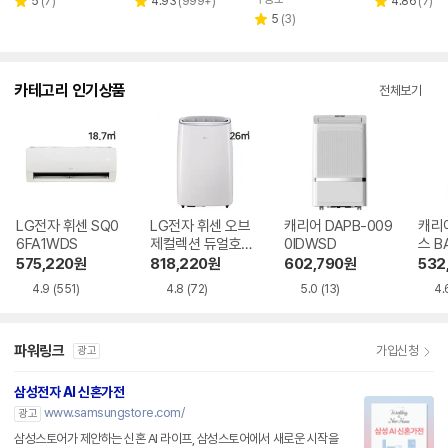
리
리
네이버
리
5
(
7
)
4.93
(
999+
)
4.86
(
7
)
별
별
별
페이
뷰
뷰
리
뷰
5
(
3
)
점
점
점
별
수
수
뷰
수
점
수
카테고리 인기상품
전체보기
LG전자 휘센 SQ0
LG전자 휘센 오브
캐리어 DAPB-009
캐리
6FA1WDS
제컬렉션 듀얼호스
0IDWSD
스 B
PQ08FDWBS
WS
575,220
원
818,220
원
602,790
원
532
4.9
(551)
4.8
(72)
5.0
(13)
4.
파워링크
가입신청
광고
삼성전자 AI 신혼가전
www.samsungstore.com/
광고
삼성스토어가 제안하는 신혼 AI 라이프, 삼성스토어에서 새로운 시작을