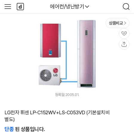
본문 바로가기
다
다나와
에어컨/냉난방기
사
검
나
이
색
와
드
메
메
상품비교
인
뉴
관
심
공
유
등록월 2005.01.
LG전자 휘센 LP-C152WV+LS-C053VD (기본설치비
별도)
단종
된 상품입니다.