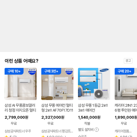
안
내
를
나
타
내
는
표
입
니
다.
이런 상품 어때요?
광고
구매 10+
구매 3천+
구매 20+
삼성 AI 무풍콤보갤러
삼성 무풍 에어컨 멀티
삼성 무풍 1등급 2in1
캐리어 2IN1 2
리 청정 이지오픈 멀티
형 2in1 AF70F17D11
3in1 에어컨
6평 투인원 에
형 에어컨 AF80F17D
BRS 일반배관 전국,
2,799,000
2,327,000
1,540,000
1,890,000
원
원
원
원
22WRS 기본설치포
기본설치비포함
무료
무료
착불
무료
함
별도 설치비
삼성공식파트너 우주
삼성공식파트너 평강프라자
캐리어정품인증점
수공조