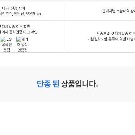
 타공, 진공, 냉매,
판매처별 포함내역 상
레인호스, 전원선, 보온재 등)
 대체발송 여부 확인
페이지 공식인증 마크 확인
단종모델 및 대체발송 여부
기본설치포함 유무/지역별 배송
단종 된
상품입니다.