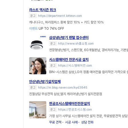
라스트 역시즌 위크
광고
https://department.lotteon.com
캐나다구스, 파라점퍼스 중복 할인 10% + 카드 할인 10%
이벤트
UP TO 74% OFF
삼성냉난방기 렌탈 접수센터
광고
http://www.sh홈쇼핑.com
천장형냉난방기, 스탠드형, 60개월분납, 경비처리가능, 기
시스템에어컨 전문시공 설치
광고
https://시스템에어컨.com
BIN-시스템은 삼성,LG의 정품 에어컨을 합리적인 가격으로
안산냉난방기설치업체
광고
https://m.blog.naver.com/kyd3845
친절상담 무상견적 삼성,엘지 캐리어냉난방기 설치전문점
찐공조시스템에어컨전문설치
광고
https://찐공조시스템.com
가정 상가 사무실 시스템에어컨 설치 전문, 무료방문견적 상담
무료 견적
시공 사례
상담 전화