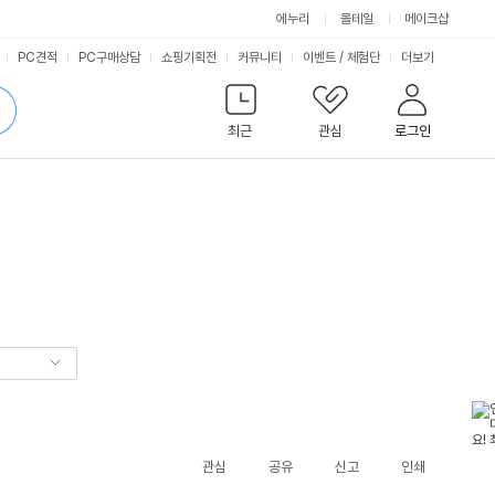
에누리
몰테일
메이크샵
서
PC견적
PC구매상담
쇼핑기획전
커뮤니티
이벤트
/
체험단
더보기
비
검
색
최근
관심
로그인
스
관심
공유
신고
인쇄