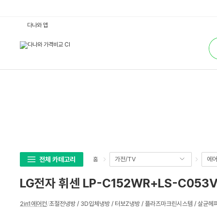
L
다나와 앱
G
전
통
자
합
휘
검
센
색
L
P
-
C
1
5
2
W
R
+
L
S
-
C
0
전체 카테고리
가전/TV
에어
홈
5
3
V
LG전자 휘센 LP-C152WR+LS-C053
B
(기
본
상
설
2in1에어컨
/
초절전냉방 / 3D입체냉방 / 터보Z냉방 / 플라즈마크린시스템 / 살균
세
치
비
스