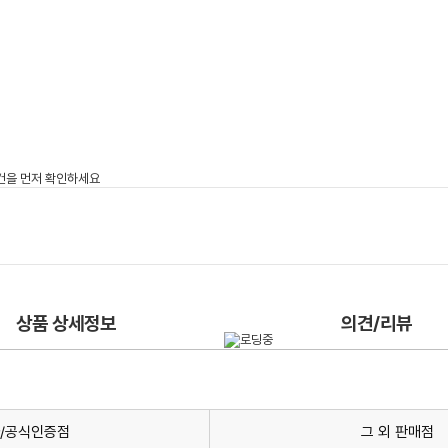
상품 상세정보
의견/리뷰
/공식인증점
그 외 판매점