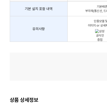
어
기본배관,
컨
기본 설치 포함 내역
부자재(통신선, 드
설
치
단종모델 및
비
이미지 or 상세
유의사항
가
격
비
교
상품 상세정보