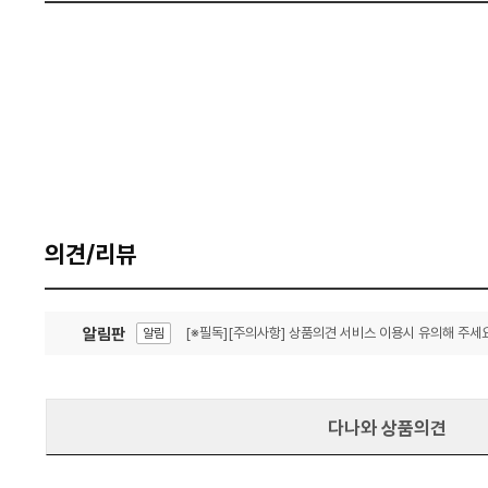
의견/리뷰
알림판
[※필독][주의사항] 상품의견 서비스 이용시 유의해 주세요
알림
잦은 오류, PC속도 잡자! PC안정화 위해 이건 꼭!
알림
다나와 상품의견