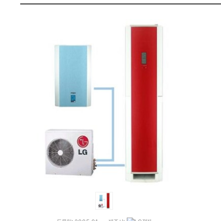
별
펙
도)
:
다
나
와
가
격
비
교