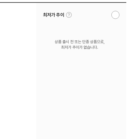
툴
최저가 추이
알
팁
림
보
받
기
기
상품 출시 전 또는 단종 상품으로,
최저가 추이가 없습니다.