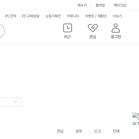
에누리
몰테일
메이크샵
서
PC견적
PC구매상담
쇼핑기획전
커뮤니티
이벤트
/
체험단
더보기
비
검
색
최근
관심
로그인
스
관심
공유
신고
인쇄