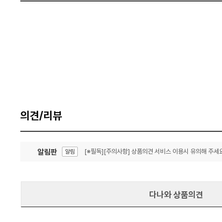
의견/리뷰
알림판
[※필독][주의사항] 상품의견 서비스 이용시 유의해 주세요
알림
잦은 오류, PC속도 잡자! PC안정화 위해 이건 꼭!
알림
다나와 상품의견