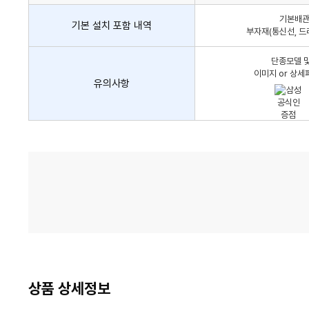
어
기본배관,
컨
기본 설치 포함 내역
부자재(통신선, 드
설
치
단종모델 및
비
이미지 or 상세
유의사항
가
격
비
교
상품 상세정보