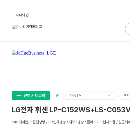
L
다나와 앱
G
전
통
자
합
휘
검
센
색
L
P
-
C
1
5
2
W
S
+
L
S
-
C
0
전체 카테고리
가전/TV
에어
홈
5
3
V
LG전자 휘센 LP-C152WS+LS-C053
S
(기
본
상
설
2in1에어컨
/
초절전냉방 / 3D입체냉방 / 터보Z냉방 / 플라즈마크린시스템 / 살균
세
치
비
스