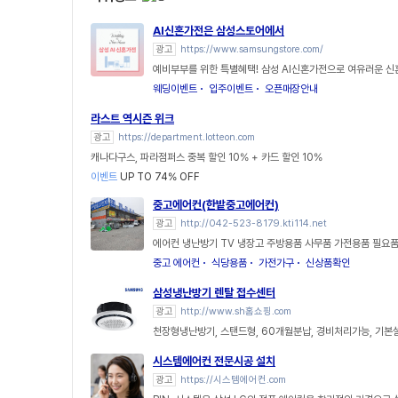
AI신혼가전은 삼성스토어에서
광고
https://www.samsungstore.com/
예비부부를 위한 특별혜택! 삼성 AI신혼가전으로 여유러운 
웨딩이벤트
입주이벤트
오픈매장안내
라스트 역시즌 위크
광고
https://department.lotteon.com
캐나다구스, 파라점퍼스 중복 할인 10% + 카드 할인 10%
이벤트
UP TO 74% OFF
중고에어컨(한밭중고에어컨)
광고
http://042-523-8179.kti114.net
에어컨 냉난방기 TV 냉장고 주방용품 사무품 가전용품 필요품
중고 에어컨
식당용품
가전가구
신상품확인
삼성냉난방기 렌탈 접수센터
광고
http://www.sh홈쇼핑.com
천장형냉난방기, 스탠드형, 60개월분납, 경비처리가능, 기
시스템에어컨 전문시공 설치
광고
https://시스템에어컨.com