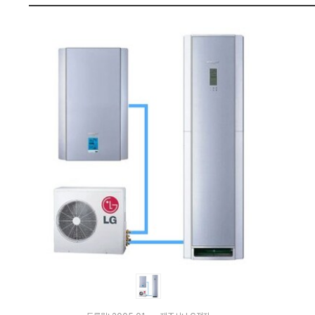
별
펙
도)
:
다
나
와
가
격
비
교