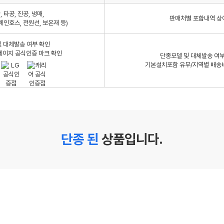
 타공, 진공, 냉매,
판매처별 포함내역 상
레인호스, 전원선, 보온재 등)
 대체발송 여부 확인
페이지 공식인증 마크 확인
단종모델 및 대체발송 여부
기본설치포함 유무/지역별 배송
단종 된
상품입니다.