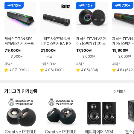
구매 1천+
구매 1천+
구매 730+
제닉스 TITAN SB9
브리츠 사운드바 컴퓨
제닉스 TITAN V2 게
제닉스 TITAN 
게이밍스피커 사운드
터 PC 스피커 BA-R9
이밍스피커 컴퓨터스
게이밍스피커 
바 컴퓨터스피커
피커
바 컴퓨터스피
79,000
21,900
17,900
19,900
원
원
원
원
3,000원
무료
3,000원
3,000원
제닉스
브리츠 Britz
제닉스
제닉스
네이버
네이버
네이버
페이
페이
페이
리
리
리
리
4.87
(
999+
)
4.86
(
1000
)
4.85
(
884
)
4.84
(
642
)
별
별
별
별
뷰
뷰
뷰
뷰
점
점
점
점
수
수
수
수
카테고리 인기상품
전체보기
Creative PEBBLE
Creative PEBBLE
에디파이어 MR4
캔스톤