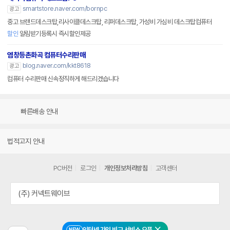
smartstore.naver.com/bornpc
광고
중고 브랜드데스크탑,리사이클데스크탑, 리퍼데스크탑, 가성비 가심비 데스크탑컴퓨터
할인
알림받기등록시 즉시할인제공
염창등촌화곡 컴퓨터수리판매
blog.naver.com/kkt8618
광고
컴퓨터 수리판매 신속정직하게 해드리겠습니다
빠른배송 안내
법적고지 안내
PC버전
로그인
개인정보처리방침
고객센터
(주) 커넥트웨이브
인터넷 가입 비교 서비스 오픈
NEW