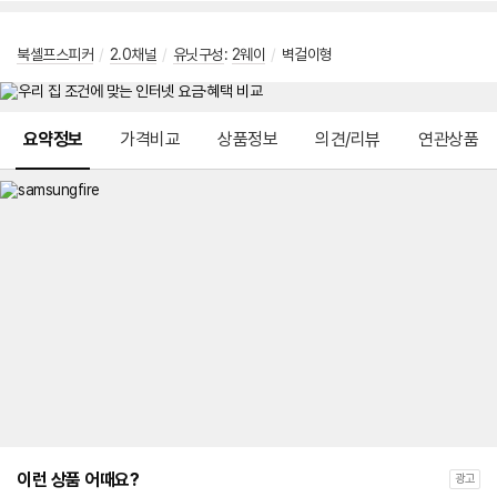
북셸프스피커
/
2.0채널
/
유닛구성
:
2웨이
/
벽걸이형
메뉴 네비게이션
요약정보
가격비교
상품정보
의견/리뷰
연관상품
이런 상품 어때요?
광고