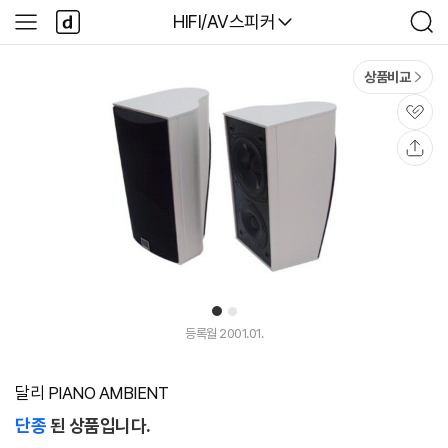
본문 바로가기
다
다나와
HIFI/AV스피커
사
검
나
이
색
와
드
메
메
상품비교
인
뉴
관
심
공
유
1
2
등록월 2001.01.
달리 PIANO AMBIENT
단종
된 상품입니다.