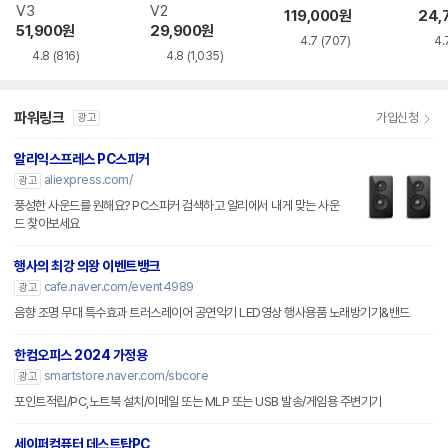
V3
V2
119,000
원
24,
51,900
원
29,900
원
4.7
(707)
4.
4.8
(816)
4.8
(1,035)
파워링크
가입신청
광고
알리익스프레스 PC스피커
aliexpress.com/
광고
풍성한 사운드를 원해요? PC스피커 검색하고 알리에서 내게 맞는 사운
드 찾아보세요
행사의 최강 의왕 이벤트뱅크
cafe.naver.com/event4989
광고
음향 조명 무대 특수효과 트러스레이어 공연악기 LED영상 행사용품 노래방기기&밴드
한컴오피스 2024 가정용
smartstore.naver.com/sbcore
광고
포인트적립/PC,노트북 설치/이메일 또는 MLP 또는 USB 발송/게임용 주변기기
세이퍼컴퓨터 데스트탑PC